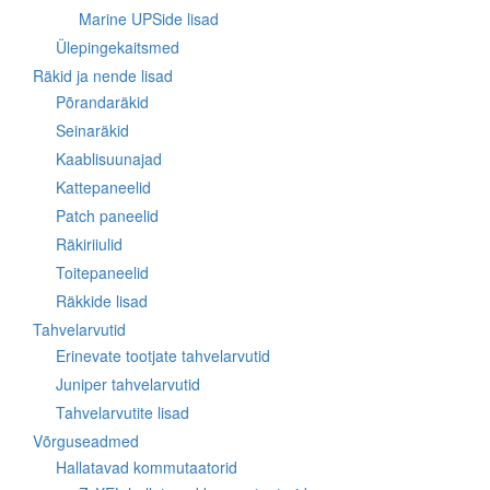
Marine UPSide lisad
Ülepingekaitsmed
Räkid ja nende lisad
Põrandaräkid
Seinaräkid
Kaablisuunajad
Kattepaneelid
Patch paneelid
Räkiriiulid
Toitepaneelid
Räkkide lisad
Tahvelarvutid
Erinevate tootjate tahvelarvutid
Juniper tahvelarvutid
Tahvelarvutite lisad
Võrguseadmed
Hallatavad kommutaatorid