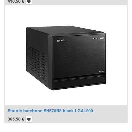
410.50
€
Shuttle barebone SH570R8 black LGA1200
365.50
€