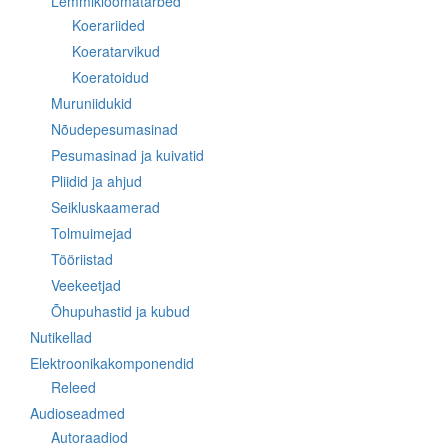
Lemmikloomatarbed
Koerariided
Koeratarvikud
Koeratoidud
Muruniidukid
Nõudepesumasinad
Pesumasinad ja kuivatid
Pliidid ja ahjud
Seikluskaamerad
Tolmuimejad
Tööriistad
Veekeetjad
Õhupuhastid ja kubud
Nutikellad
Elektroonikakomponendid
Releed
Audioseadmed
Autoraadiod