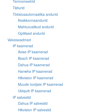
Termomeetrid
Täiturid
Tööstusautomaatika andurid
Keskkonnaandurid
Mahtuvuslikud andurid
Optilised andurid
Valveseadmed
IP kaamerad
Axise IP kaamerad
Bosch IP kaamerad
Dahua IP kaamerad
Hanwha IP kaamerad
Hikvision IP kaamerad
Muude tootjate IP kaamerad
Ubiquiti IP kaamerad
IP salvestid
Dahua IP salvestid
Hikvision IP salvestid