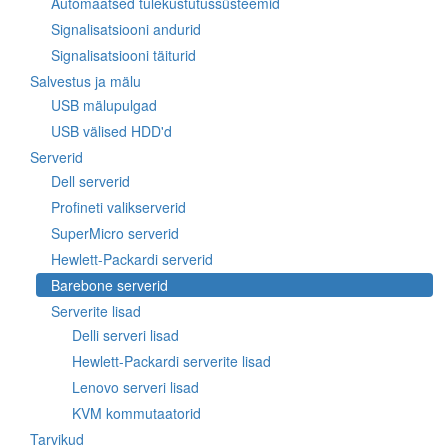
Automaatsed tulekustutussüsteemid
Signalisatsiooni andurid
Signalisatsiooni täiturid
Salvestus ja mälu
USB mälupulgad
USB välised HDD'd
Serverid
Dell serverid
Profineti valikserverid
SuperMicro serverid
Hewlett-Packardi serverid
Barebone serverid
Serverite lisad
Delli serveri lisad
Hewlett-Packardi serverite lisad
Lenovo serveri lisad
KVM kommutaatorid
Tarvikud