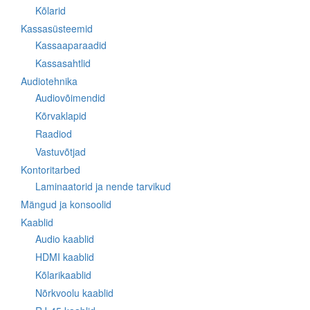
Kõlarid
Kassasüsteemid
Kassaaparaadid
Kassasahtlid
Audiotehnika
Audiovõimendid
Kõrvaklapid
Raadiod
Vastuvõtjad
Kontoritarbed
Laminaatorid ja nende tarvikud
Mängud ja konsoolid
Kaablid
Audio kaablid
HDMI kaablid
Kõlarikaablid
Nõrkvoolu kaablid