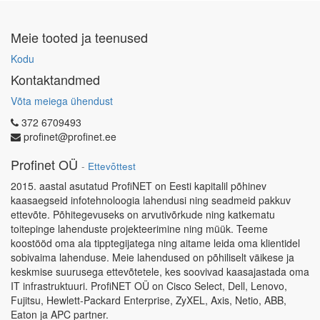
Meie tooted ja teenused
Kodu
Kontaktandmed
Võta meiega ühendust
372 6709493
profinet@profinet.ee
Profinet OÜ
-
Ettevõttest
2015. aastal asutatud ProfiNET on Eesti kapitalil põhinev
kaasaegseid infotehnoloogia lahendusi ning seadmeid pakkuv
ettevõte. Põhitegevuseks on arvutivõrkude ning katkematu
toitepinge lahenduste projekteerimine ning müük. Teeme
koostööd oma ala tipptegijatega ning aitame leida oma klientidel
sobivaima lahenduse. Meie lahendused on põhiliselt väikese ja
keskmise suurusega ettevõtetele, kes soovivad kaasajastada oma
IT infrastruktuuri. ProfiNET OÜ on Cisco Select, Dell, Lenovo,
Fujitsu, Hewlett-Packard Enterprise, ZyXEL, Axis, Netio, ABB,
Eaton ja APC partner.