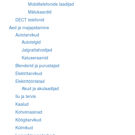
Mobiiltelefonide laadijad
Mälukaardid
DECT telefonid
Aed ja majapidamine
Autotarvikud
Autotelgid
Jalgrattahoidjad
Katuseraamid
Blenderid ja purustajad
Elektritarvikud
Elektritööriistad
Akud ja akulaadijad
Ilu ja tervis
Kaalud
Kohvimasinad
Köögitarvikud
Külmikud