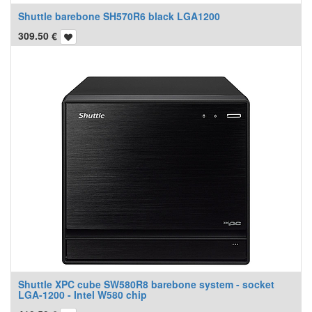
Shuttle barebone SH570R6 black LGA1200
309.50
€
Shuttle XPC cube SW580R8 barebone system - socket
LGA-1200 - Intel W580 chip