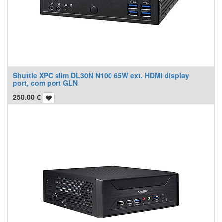
Shuttle XPC slim DL30N N100 65W ext. HDMI display
port, com port GLN
250.00
€