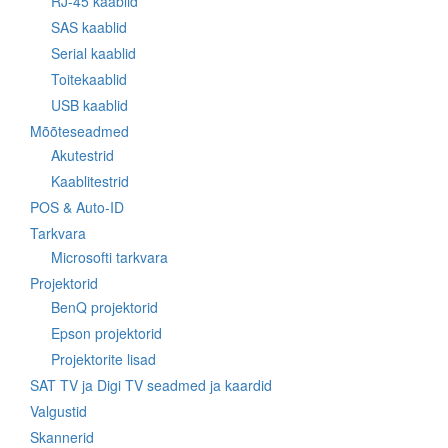
RJ-45 kaablid
SAS kaablid
Serial kaablid
Toitekaablid
USB kaablid
Mõõteseadmed
Akutestrid
Kaablitestrid
POS & Auto-ID
Tarkvara
Microsofti tarkvara
Projektorid
BenQ projektorid
Epson projektorid
Projektorite lisad
SAT TV ja Digi TV seadmed ja kaardid
Valgustid
Skannerid