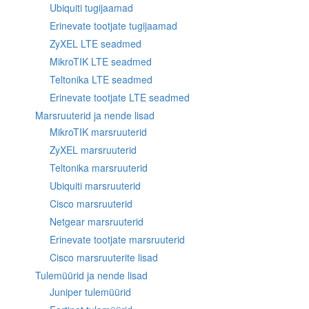
Ubiquiti tugijaamad
Erinevate tootjate tugijaamad
ZyXEL LTE seadmed
MikroTIK LTE seadmed
Teltonika LTE seadmed
Erinevate tootjate LTE seadmed
Marsruuterid ja nende lisad
MikroTIK marsruuterid
ZyXEL marsruuterid
Teltonika marsruuterid
Ubiquiti marsruuterid
Cisco marsruuterid
Netgear marsruuterid
Erinevate tootjate marsruuterid
Cisco marsruuterite lisad
Tulemüürid ja nende lisad
Juniper tulemüürid