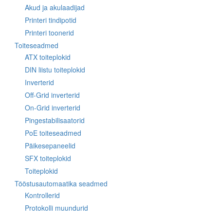
Akud ja akulaadijad
Printeri tindipotid
Printeri toonerid
Toiteseadmed
ATX toiteplokid
DIN liistu toiteplokid
Inverterid
Off-Grid inverterid
On-Grid inverterid
Pingestabilisaatorid
PoE toiteseadmed
Päikesepaneelid
SFX toiteplokid
Toiteplokid
Tööstusautomaatika seadmed
Kontrollerid
Protokolli muundurid