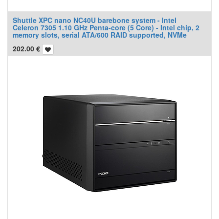
Shuttle XPC nano NC40U barebone system - Intel
Celeron 7305 1.10 GHz Penta-core (5 Core) - Intel chip, 2
memory slots, serial ATA/600 RAID supported, NVMe
202.00
€