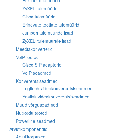
Fortinet tulemüürid
ZyXEL tulemüürid
Cisco tulemüürid
Erinevate tootjate tulemüürid
Juniperi tulemüüride lisad
ZyXELi tulemüüride lisad
Meediakonverterid
VoIP tooted
Cisco SIP adapterid
VoIP seadmed
Konverentsiseadmed
Logitech videokonverentsiseadmed
Yealink videokonverentsiseadmed
Muud võrguseadmed
Nutikodu tooted
Powerline seadmed
Arvutikomponendid
Arvutikorpused