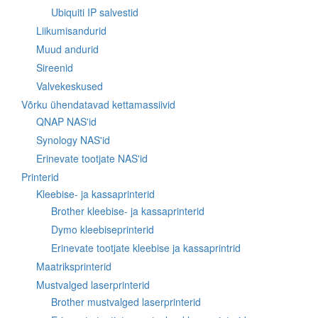
Ubiquiti IP salvestid
Liikumisandurid
Muud andurid
Sireenid
Valvekeskused
Võrku ühendatavad kettamassiivid
QNAP NAS'id
Synology NAS'id
Erinevate tootjate NAS'id
Printerid
Kleebise- ja kassaprinterid
Brother kleebise- ja kassaprinterid
Dymo kleebiseprinterid
Erinevate tootjate kleebise ja kassaprintrid
Maatriksprinterid
Mustvalged laserprinterid
Brother mustvalged laserprinterid