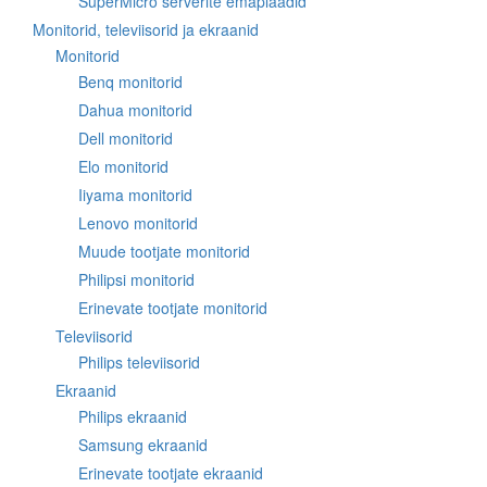
SuperMicro serverite emaplaadid
Monitorid, televiisorid ja ekraanid
Monitorid
Benq monitorid
Dahua monitorid
Dell monitorid
Elo monitorid
Iiyama monitorid
Lenovo monitorid
Muude tootjate monitorid
Philipsi monitorid
Erinevate tootjate monitorid
Televiisorid
Philips televiisorid
Ekraanid
Philips ekraanid
Samsung ekraanid
Erinevate tootjate ekraanid