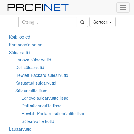
Toggl
navig
Sorteeri
Kõik tooted
Kampaaniatooted
Sülearvutid
Lenovo sülearvutid
Dell sülearvutid
Hewlett-Packard sülearvutid
Kasutatud sülearvutid
Sülearvutite lisad
Lenovo sülearvutite lisad
Dell sülearvutite lisad
Hewlett-Packard sülearvutite lisad
Sülearvutite kotid
Lauaarvutid