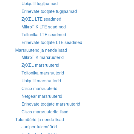
Ubiquiti tugijaamad
Erinevate tootjate tugijaamad
ZyXEL LTE seadmed
MikroTIK LTE seadmed
Teltonika LTE seadmed
Erinevate tootjate LTE seadmed
Marsruuterid ja nende lisad
MikroTIK marsruuterid
ZyXEL marsruuterid
Teltonika marsruuterid
Ubiquiti marsruuterid
Cisco marsruuterid
Netgear marsruuterid
Erinevate tootjate marsruuterid
Cisco marsruuterite lisad
Tulemüürid ja nende lisad
Juniper tulemüürid