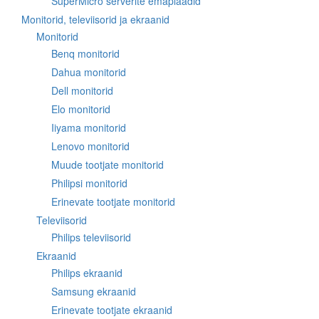
SuperMicro serverite emaplaadid
Monitorid, televiisorid ja ekraanid
Monitorid
Benq monitorid
Dahua monitorid
Dell monitorid
Elo monitorid
Iiyama monitorid
Lenovo monitorid
Muude tootjate monitorid
Philipsi monitorid
Erinevate tootjate monitorid
Televiisorid
Philips televiisorid
Ekraanid
Philips ekraanid
Samsung ekraanid
Erinevate tootjate ekraanid