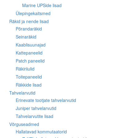
Marine UPSide lisad
Ülepingekaitsmed
Räkid ja nende lisad
Põrandaräkid
Seinaräkid
Kaablisuunajad
Kattepaneelid
Patch paneelid
Räkiriiulid
Toitepaneelid
Räkkide lisad
Tahvelarvutid
Erinevate tootjate tahvelarvutid
Juniper tahvelarvutid
Tahvelarvutite lisad
Võrguseadmed
Hallatavad kommutaatorid