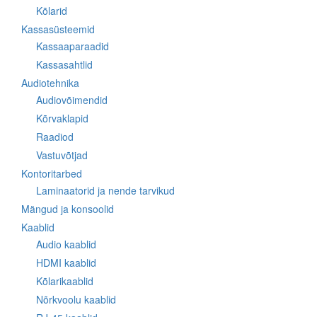
Kõlarid
Kassasüsteemid
Kassaaparaadid
Kassasahtlid
Audiotehnika
Audiovõimendid
Kõrvaklapid
Raadiod
Vastuvõtjad
Kontoritarbed
Laminaatorid ja nende tarvikud
Mängud ja konsoolid
Kaablid
Audio kaablid
HDMI kaablid
Kõlarikaablid
Nõrkvoolu kaablid