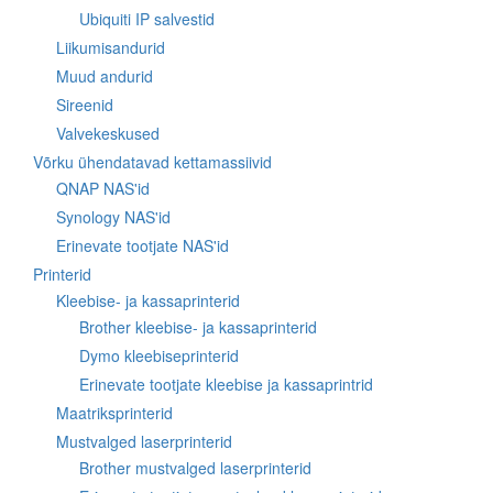
Ubiquiti IP salvestid
Liikumisandurid
Muud andurid
Sireenid
Valvekeskused
Võrku ühendatavad kettamassiivid
QNAP NAS'id
Synology NAS'id
Erinevate tootjate NAS'id
Printerid
Kleebise- ja kassaprinterid
Brother kleebise- ja kassaprinterid
Dymo kleebiseprinterid
Erinevate tootjate kleebise ja kassaprintrid
Maatriksprinterid
Mustvalged laserprinterid
Brother mustvalged laserprinterid