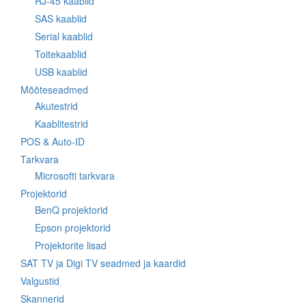
RJ-45 kaablid
SAS kaablid
Serial kaablid
Toitekaablid
USB kaablid
Mõõteseadmed
Akutestrid
Kaablitestrid
POS & Auto-ID
Tarkvara
Microsofti tarkvara
Projektorid
BenQ projektorid
Epson projektorid
Projektorite lisad
SAT TV ja Digi TV seadmed ja kaardid
Valgustid
Skannerid