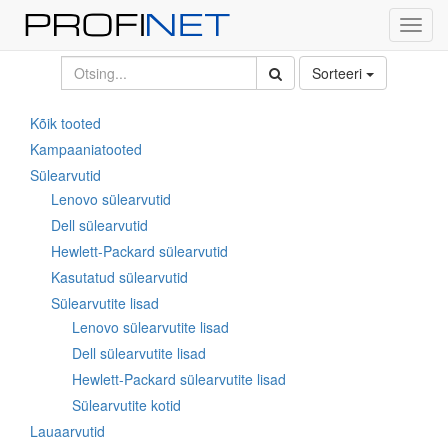
Toggl
navig
Sorteeri
Kõik tooted
Kampaaniatooted
Sülearvutid
Lenovo sülearvutid
Dell sülearvutid
Hewlett-Packard sülearvutid
Kasutatud sülearvutid
Sülearvutite lisad
Lenovo sülearvutite lisad
Dell sülearvutite lisad
Hewlett-Packard sülearvutite lisad
Sülearvutite kotid
Lauaarvutid