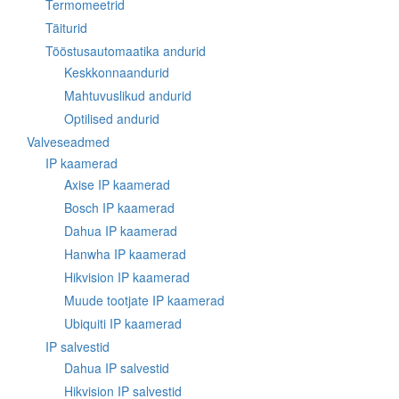
Termomeetrid
Täiturid
Tööstusautomaatika andurid
Keskkonnaandurid
Mahtuvuslikud andurid
Optilised andurid
Valveseadmed
IP kaamerad
Axise IP kaamerad
Bosch IP kaamerad
Dahua IP kaamerad
Hanwha IP kaamerad
Hikvision IP kaamerad
Muude tootjate IP kaamerad
Ubiquiti IP kaamerad
IP salvestid
Dahua IP salvestid
Hikvision IP salvestid