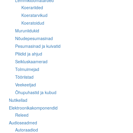
Lemmikloomatarbed
Koerariided
Koeratarvikud
Koeratoidud
Muruniidukid
Nõudepesumasinad
Pesumasinad ja kuivatid
Pliidid ja ahjud
Seikluskaamerad
Tolmuimejad
Tööriistad
Veekeetjad
Õhupuhastid ja kubud
Nutikellad
Elektroonikakomponendid
Releed
Audioseadmed
Autoraadiod