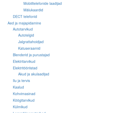
Mobiiltelefonide laadijad
Mälukaardid
DECT telefonid
Aed ja majapidamine
Autotarvikud
Autotelgid
Jalgrattahoidjad
Katuseraamid
Blenderid ja purustajad
Elektritarvikud
Elektritööriistad
Akud ja akulaadijad
Ilu ja tervis
Kaalud
Kohvimasinad
Köögitarvikud
Külmikud