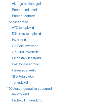
Akud ja akulaadijad
Printeri tindipotid
Printeri toonerid
Toiteseadmed
ATX toiteplokid
DIN liistu toiteplokid
Inverterid
Off-Grid inverterid
On-Grid inverterid
Pingestabilisaatorid
PoE toiteseadmed
Päikesepaneelid
SFX toiteplokid
Toiteplokid
Tööstusautomaatika seadmed
Kontrollerid
Protokolli muundurid