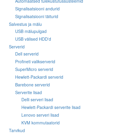
Automaatsed tulekustutussüsteemid
Signalisatsiooni andurid
Signalisatsiooni täiturid
Salvestus ja mälu
USB mälupulgad
USB välised HDD'd
Serverid
Dell serverid
Profineti valikserverid
SuperMicro serverid
Hewlett-Packardi serverid
Barebone serverid
Serverite lisad
Delli serveri lisad
Hewlett-Packardi serverite lisad
Lenovo serveri lisad
KVM kommutaatorid
Tarvikud