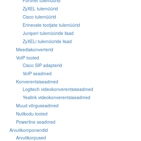
Fortinet tulemüürid
ZyXEL tulemüürid
Cisco tulemüürid
Erinevate tootjate tulemüürid
Juniperi tulemüüride lisad
ZyXELi tulemüüride lisad
Meediakonverterid
VoIP tooted
Cisco SIP adapterid
VoIP seadmed
Konverentsiseadmed
Logitech videokonverentsiseadmed
Yealink videokonverentsiseadmed
Muud võrguseadmed
Nutikodu tooted
Powerline seadmed
Arvutikomponendid
Arvutikorpused