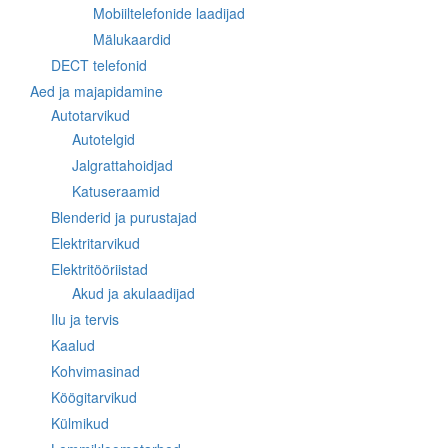
Mobiiltelefonide laadijad
Mälukaardid
DECT telefonid
Aed ja majapidamine
Autotarvikud
Autotelgid
Jalgrattahoidjad
Katuseraamid
Blenderid ja purustajad
Elektritarvikud
Elektritööriistad
Akud ja akulaadijad
Ilu ja tervis
Kaalud
Kohvimasinad
Köögitarvikud
Külmikud