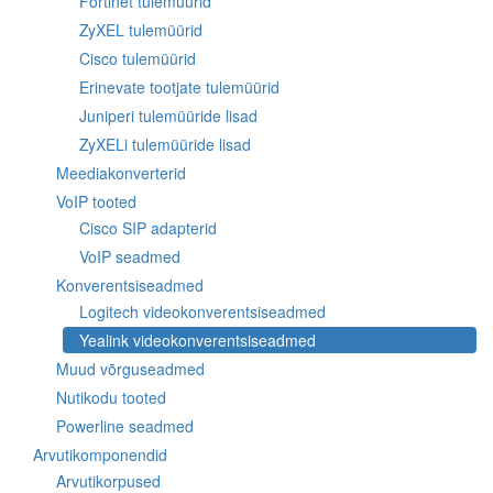
Fortinet tulemüürid
ZyXEL tulemüürid
Cisco tulemüürid
Erinevate tootjate tulemüürid
Juniperi tulemüüride lisad
ZyXELi tulemüüride lisad
Meediakonverterid
VoIP tooted
Cisco SIP adapterid
VoIP seadmed
Konverentsiseadmed
Logitech videokonverentsiseadmed
Yealink videokonverentsiseadmed
Muud võrguseadmed
Nutikodu tooted
Powerline seadmed
Arvutikomponendid
Arvutikorpused