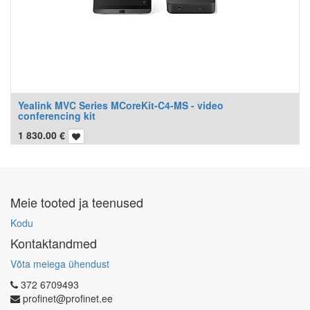
Yealink MVC Series MCoreKit-C4-MS - video
conferencing kit
1 830.00
€
Meie tooted ja teenused
Kodu
Kontaktandmed
Võta meiega ühendust
372 6709493
profinet@profinet.ee