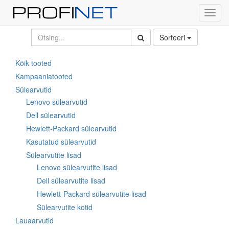
Toggl
navig
Sorteeri
Kõik tooted
Kampaaniatooted
Sülearvutid
Lenovo sülearvutid
Dell sülearvutid
Hewlett-Packard sülearvutid
Kasutatud sülearvutid
Sülearvutite lisad
Lenovo sülearvutite lisad
Dell sülearvutite lisad
Hewlett-Packard sülearvutite lisad
Sülearvutite kotid
Lauaarvutid