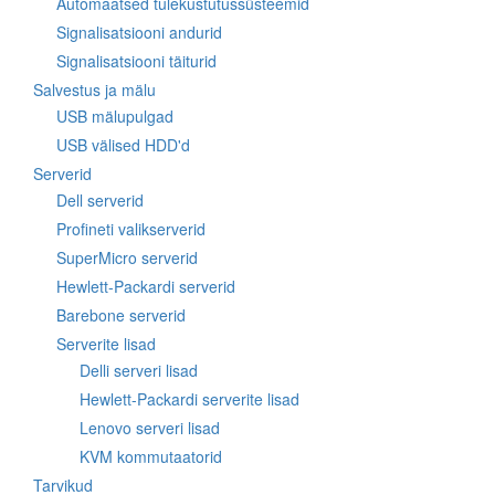
Automaatsed tulekustutussüsteemid
Signalisatsiooni andurid
Signalisatsiooni täiturid
Salvestus ja mälu
USB mälupulgad
USB välised HDD'd
Serverid
Dell serverid
Profineti valikserverid
SuperMicro serverid
Hewlett-Packardi serverid
Barebone serverid
Serverite lisad
Delli serveri lisad
Hewlett-Packardi serverite lisad
Lenovo serveri lisad
KVM kommutaatorid
Tarvikud