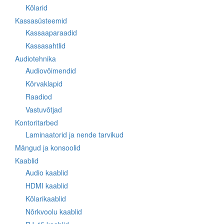
Kõlarid
Kassasüsteemid
Kassaaparaadid
Kassasahtlid
Audiotehnika
Audiovõimendid
Kõrvaklapid
Raadiod
Vastuvõtjad
Kontoritarbed
Laminaatorid ja nende tarvikud
Mängud ja konsoolid
Kaablid
Audio kaablid
HDMI kaablid
Kõlarikaablid
Nõrkvoolu kaablid