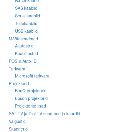
RJ-45 kaablid
SAS kaablid
Serial kaablid
Toitekaablid
USB kaablid
Mõõteseadmed
Akutestrid
Kaablitestrid
POS & Auto-ID
Tarkvara
Microsofti tarkvara
Projektorid
BenQ projektorid
Epson projektorid
Projektorite lisad
SAT TV ja Digi TV seadmed ja kaardid
Valgustid
Skannerid