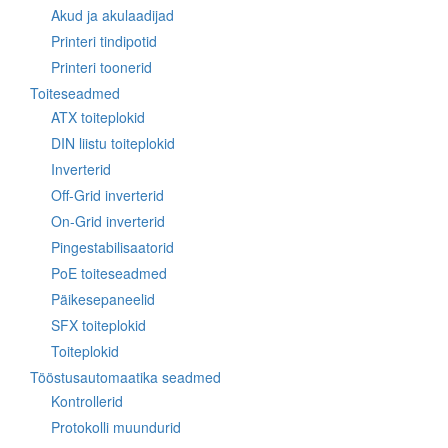
Akud ja akulaadijad
Printeri tindipotid
Printeri toonerid
Toiteseadmed
ATX toiteplokid
DIN liistu toiteplokid
Inverterid
Off-Grid inverterid
On-Grid inverterid
Pingestabilisaatorid
PoE toiteseadmed
Päikesepaneelid
SFX toiteplokid
Toiteplokid
Tööstusautomaatika seadmed
Kontrollerid
Protokolli muundurid