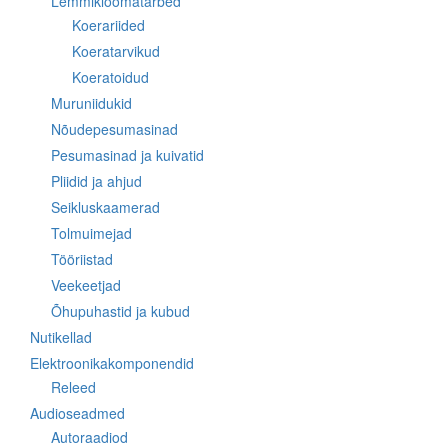
Lemmikloomatarbed
Koerariided
Koeratarvikud
Koeratoidud
Muruniidukid
Nõudepesumasinad
Pesumasinad ja kuivatid
Pliidid ja ahjud
Seikluskaamerad
Tolmuimejad
Tööriistad
Veekeetjad
Õhupuhastid ja kubud
Nutikellad
Elektroonikakomponendid
Releed
Audioseadmed
Autoraadiod