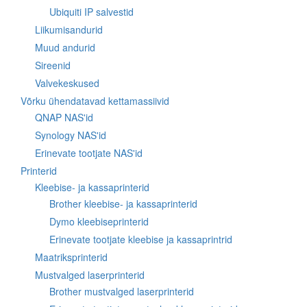
Ubiquiti IP salvestid
Liikumisandurid
Muud andurid
Sireenid
Valvekeskused
Võrku ühendatavad kettamassiivid
QNAP NAS'id
Synology NAS'id
Erinevate tootjate NAS'id
Printerid
Kleebise- ja kassaprinterid
Brother kleebise- ja kassaprinterid
Dymo kleebiseprinterid
Erinevate tootjate kleebise ja kassaprintrid
Maatriksprinterid
Mustvalged laserprinterid
Brother mustvalged laserprinterid