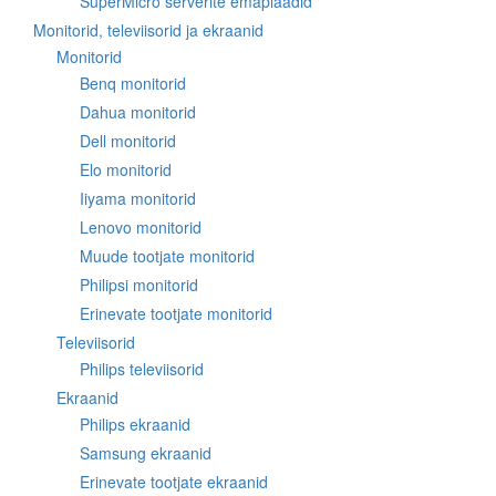
SuperMicro serverite emaplaadid
Monitorid, televiisorid ja ekraanid
Monitorid
Benq monitorid
Dahua monitorid
Dell monitorid
Elo monitorid
Iiyama monitorid
Lenovo monitorid
Muude tootjate monitorid
Philipsi monitorid
Erinevate tootjate monitorid
Televiisorid
Philips televiisorid
Ekraanid
Philips ekraanid
Samsung ekraanid
Erinevate tootjate ekraanid