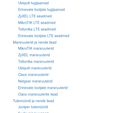
Ubiquiti tugijaamad
Erinevate tootjate tugijaamad
ZyXEL LTE seadmed
MikroTIK LTE seadmed
Teltonika LTE seadmed
Erinevate tootjate LTE seadmed
Marsruuterid ja nende lisad
MikroTIK marsruuterid
ZyXEL marsruuterid
Teltonika marsruuterid
Ubiquiti marsruuterid
Cisco marsruuterid
Netgear marsruuterid
Erinevate tootjate marsruuterid
Cisco marsruuterite lisad
Tulemüürid ja nende lisad
Juniper tulemüürid