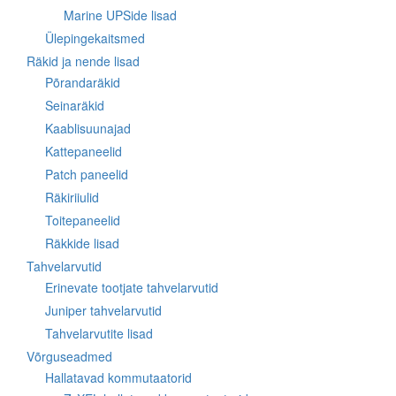
Marine UPSide lisad
Ülepingekaitsmed
Räkid ja nende lisad
Põrandaräkid
Seinaräkid
Kaablisuunajad
Kattepaneelid
Patch paneelid
Räkiriiulid
Toitepaneelid
Räkkide lisad
Tahvelarvutid
Erinevate tootjate tahvelarvutid
Juniper tahvelarvutid
Tahvelarvutite lisad
Võrguseadmed
Hallatavad kommutaatorid