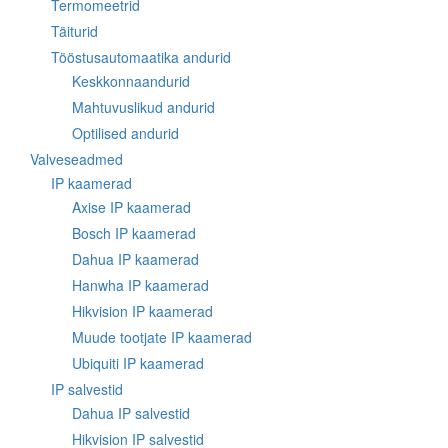
Termomeetrid
Täiturid
Tööstusautomaatika andurid
Keskkonnaandurid
Mahtuvuslikud andurid
Optilised andurid
Valveseadmed
IP kaamerad
Axise IP kaamerad
Bosch IP kaamerad
Dahua IP kaamerad
Hanwha IP kaamerad
Hikvision IP kaamerad
Muude tootjate IP kaamerad
Ubiquiti IP kaamerad
IP salvestid
Dahua IP salvestid
Hikvision IP salvestid