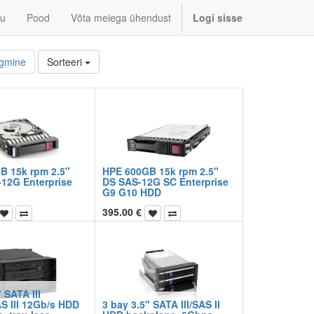
u
Pood
Võta meiega ühendust
Logi sisse
rgmine
Sorteeri
B 15k rpm 2.5"
HPE 600GB 15k rpm 2.5"
12G Enterprise
DS SAS-12G SC Enterprise
G9 G10 HDD
395.00
€
 SATA III
S III 12Gb/s HDD
3 bay 3.5" SATA III/SAS II