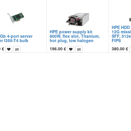
HPE HDD 
HPE power supply kit
12G missi
1Gb 4-port server
800W, flex slot, Titanium,
SFF, 512e
r I350-T4 bulk
hot plug, low halogen
FIPS
0
€
196.00
€
380.00
€