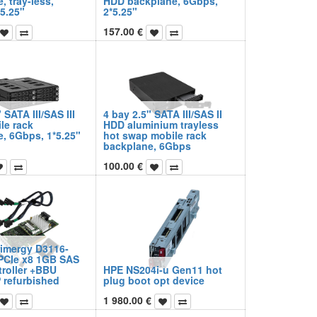
, tray-less,
HDD backplane, 6Gbps,
5.25"
2*5.25"
157.00
€
 SATA III/SAS III
4 bay 2.5" SATA III/SAS II
le rack
HDD aluminium trayless
, 6Gbps, 1*5.25"
hot swap mobile rack
backplane, 6Gbps
100.00
€
rimergy D3116-
PCIe x8 1GB SAS
roller +BBU
HPE NS204i-u Gen11 hot
 refurbished
plug boot opt device
1 980.00
€