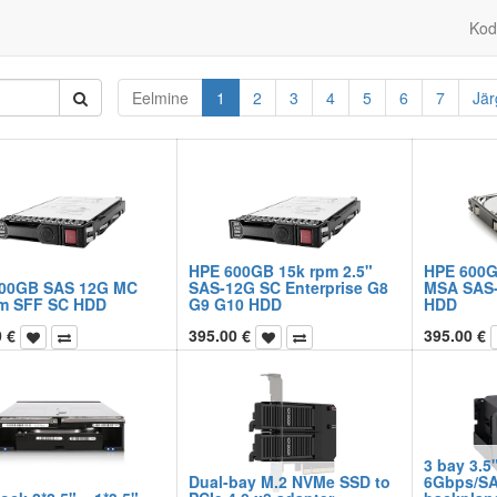
Kod
Eelmine
1
2
3
4
5
6
7
Jä
HPE 600GB 15k rpm 2.5"
HPE 600G
00GB SAS 12G MC
SAS-12G SC Enterprise G8
MSA SAS-
m SFF SC HDD
G9 G10 HDD
HDD
0
€
395.00
€
395.00
€
3 bay 3.5"
Dual-bay M.2 NVMe SSD to
6Gbps/SA