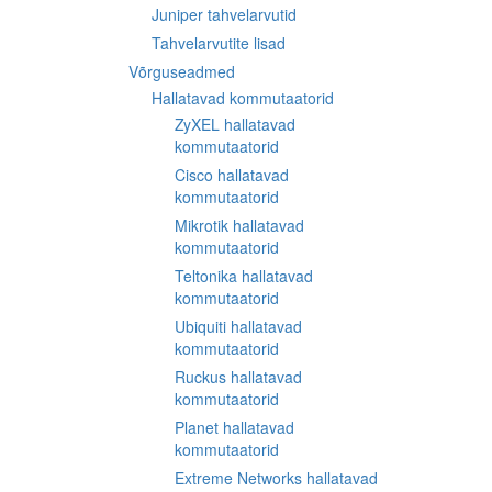
Juniper tahvelarvutid
Tahvelarvutite lisad
Võrguseadmed
Hallatavad kommutaatorid
ZyXEL hallatavad
kommutaatorid
Cisco hallatavad
kommutaatorid
Mikrotik hallatavad
kommutaatorid
Teltonika hallatavad
kommutaatorid
Ubiquiti hallatavad
kommutaatorid
Ruckus hallatavad
kommutaatorid
Planet hallatavad
kommutaatorid
Extreme Networks hallatavad