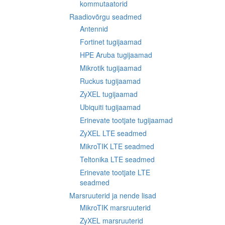
kommutaatorid
Raadiovõrgu seadmed
Antennid
Fortinet tugijaamad
HPE Aruba tugijaamad
Mikrotik tugijaamad
Ruckus tugijaamad
ZyXEL tugijaamad
Ubiquiti tugijaamad
Erinevate tootjate tugijaamad
ZyXEL LTE seadmed
MikroTIK LTE seadmed
Teltonika LTE seadmed
Erinevate tootjate LTE
seadmed
Marsruuterid ja nende lisad
MikroTIK marsruuterid
ZyXEL marsruuterid