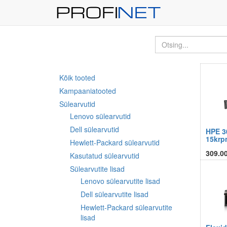
Kõik tooted
Kampaaniatooted
Sülearvutid
Lenovo sülearvutid
Dell sülearvutid
HPE 3
15krp
Hewlett-Packard sülearvutid
309.0
Kasutatud sülearvutid
Sülearvutite lisad
Lenovo sülearvutite lisad
Dell sülearvutite lisad
Hewlett-Packard sülearvutite
lisad