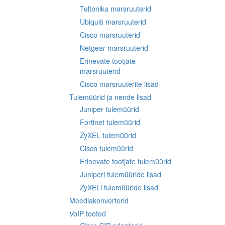
Teltonika marsruuterid
Ubiquiti marsruuterid
Cisco marsruuterid
Netgear marsruuterid
Erinevate tootjate
marsruuterid
Cisco marsruuterite lisad
Tulemüürid ja nende lisad
Juniper tulemüürid
Fortinet tulemüürid
ZyXEL tulemüürid
Cisco tulemüürid
Erinevate tootjate tulemüürid
Juniperi tulemüüride lisad
ZyXELi tulemüüride lisad
Meediakonverterid
VoIP tooted