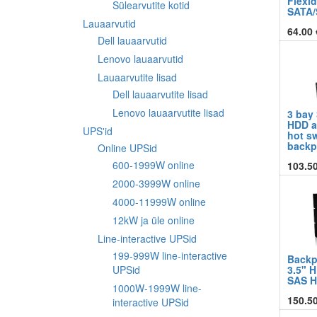
Flexid
Sülearvutite kotid
SATA/
Lauaarvutid
64.00
Dell lauaarvutid
Lenovo lauaarvutid
Lauaarvutite lisad
Dell lauaarvutite lisad
Lenovo lauaarvutite lisad
3 bay 
HDD a
UPS'id
hot s
backp
Online UPSid
600-1999W online
103.5
2000-3999W online
4000-11999W online
12kW ja üle online
Line-interactive UPSid
199-999W line-interactive
Backp
3.5" H
UPSid
SAS 
1000W-1999W line-
150.5
interactive UPSid