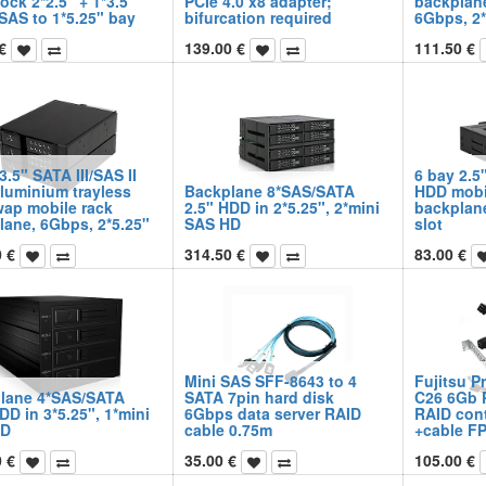
ock 2*2.5" + 1*3.5"
PCIe 4.0 x8 adapter;
backplane
SAS to 1*5.25" bay
bifurcation required
6Gbps, 2*
€
139.00
€
111.50
€
3.5" SATA III/SAS II
6 bay 2.5"
luminium trayless
Backplane 8*SAS/SATA
HDD mobi
wap mobile rack
2.5" HDD in 2*5.25", 2*mini
backplane
lane, 6Gbps, 2*5.25"
SAS HD
slot
0
€
314.50
€
83.00
€
Mini SAS SFF-8643 to 4
Fujitsu P
lane 4*SAS/SATA
SATA 7pin hard disk
C26 6Gb 
DD in 3*5.25", 1*mini
6Gbps data server RAID
RAID cont
HD
cable 0.75m
+cable FP
0
€
35.00
€
105.00
€