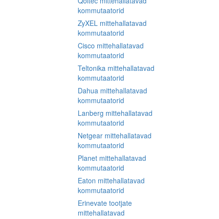
Qoltec mittehallatavad
kommutaatorid
ZyXEL mittehallatavad
kommutaatorid
Cisco mittehallatavad
kommutaatorid
Teltonika mittehallatavad
kommutaatorid
Dahua mittehallatavad
kommutaatorid
Lanberg mittehallatavad
kommutaatorid
Netgear mittehallatavad
kommutaatorid
Planet mittehallatavad
kommutaatorid
Eaton mittehallatavad
kommutaatorid
Erinevate tootjate
mittehallatavad