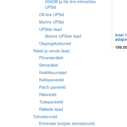
2000W ja üle line-interactive
UPSid
Off-line UPSid
Marine UPSid
UPSide lisad
Intel 
Marine UPSide lisad
adapte
Ülepingekaitsmed
199.0
Räkid ja nende lisad
Põrandaräkid
Seinaräkid
Kaablisuunajad
Kattepaneelid
Patch paneelid
Räkiriiulid
Toitepaneelid
Räkkide lisad
Tahvelarvutid
Erinevate tootjate tahvelarvutid