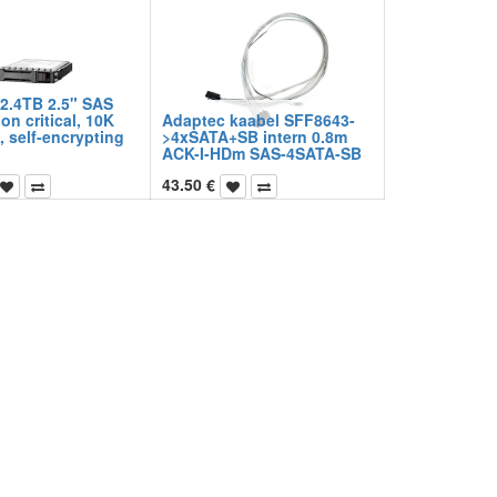
2.4TB 2.5" SAS
on critical, 10K
Adaptec kaabel SFF8643-
, self-encrypting
>4xSATA+SB intern 0.8m
ACK-I-HDm SAS-4SATA-SB
43.50
€