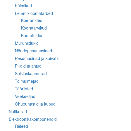
Külmikud
Lemmikloomatarbed
Koerariided
Koeratarvikud
Koeratoidud
Muruniidukid
Nõudepesumasinad
Pesumasinad ja kuivatid
Pliidid ja ahjud
Seikluskaamerad
Tolmuimejad
Tööriistad
Veekeetjad
Õhupuhastid ja kubud
Nutikellad
Elektroonikakomponendid
Releed