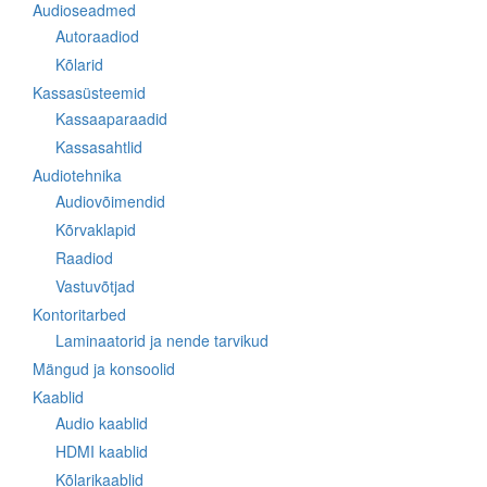
Audioseadmed
Autoraadiod
Kõlarid
Kassasüsteemid
Kassaaparaadid
Kassasahtlid
Audiotehnika
Audiovõimendid
Kõrvaklapid
Raadiod
Vastuvõtjad
Kontoritarbed
Laminaatorid ja nende tarvikud
Mängud ja konsoolid
Kaablid
Audio kaablid
HDMI kaablid
Kõlarikaablid