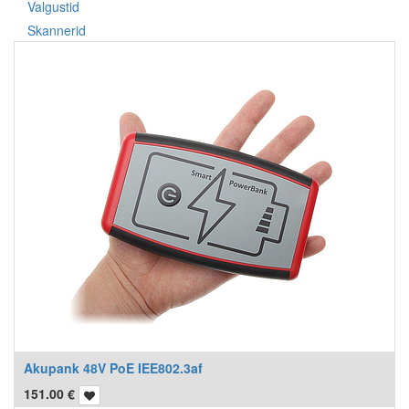
Valgustid
Skannerid
Akupank 48V PoE IEE802.3af
151.00
€