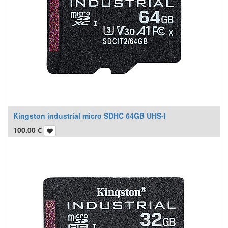
Kingston industrial micro SDHC 64GB UHS-I
100.00
€