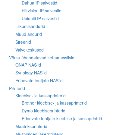
Dahua IP salvestid
Hikvision IP salvestid
Ubiquiti IP salvestid
Liikumisandurid
Muud andurid
Sireenid
Valvekeskused
Võrku ühendatavad kettamassiivid
QNAP NAS'id
Synology NAS'id
Erinevate tootjate NAS'id
Printerid
Kleebise- ja kassaprinterid
Brother kleebise- ja kassaprinterid
Dymo kleebiseprinterid
Erinevate tootjate kleebise ja kassaprintrid
Maatriksprinterid
Mustvalged laserprinterid