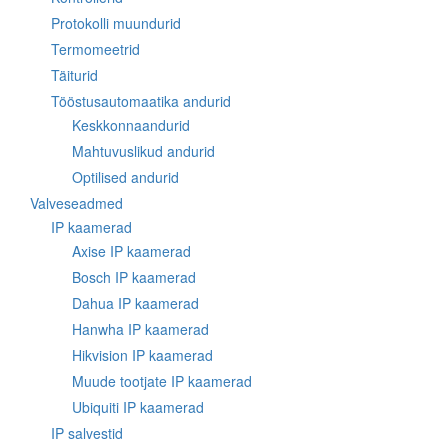
Protokolli muundurid
Termomeetrid
Täiturid
Tööstusautomaatika andurid
Keskkonnaandurid
Mahtuvuslikud andurid
Optilised andurid
Valveseadmed
IP kaamerad
Axise IP kaamerad
Bosch IP kaamerad
Dahua IP kaamerad
Hanwha IP kaamerad
Hikvision IP kaamerad
Muude tootjate IP kaamerad
Ubiquiti IP kaamerad
IP salvestid