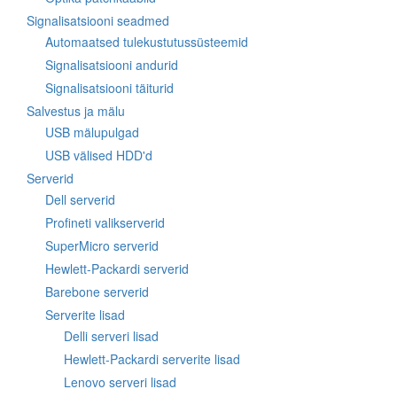
Signalisatsiooni seadmed
Automaatsed tulekustutussüsteemid
Signalisatsiooni andurid
Signalisatsiooni täiturid
Salvestus ja mälu
USB mälupulgad
USB välised HDD'd
Serverid
Dell serverid
Profineti valikserverid
SuperMicro serverid
Hewlett-Packardi serverid
Barebone serverid
Serverite lisad
Delli serveri lisad
Hewlett-Packardi serverite lisad
Lenovo serveri lisad