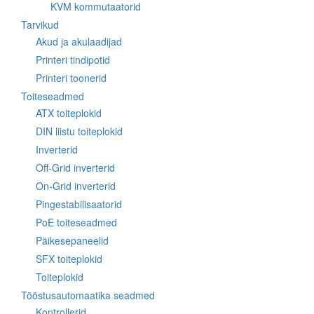
KVM kommutaatorid
Tarvikud
Akud ja akulaadijad
Printeri tindipotid
Printeri toonerid
Toiteseadmed
ATX toiteplokid
DIN liistu toiteplokid
Inverterid
Off-Grid inverterid
On-Grid inverterid
Pingestabilisaatorid
PoE toiteseadmed
Päikesepaneelid
SFX toiteplokid
Toiteplokid
Tööstusautomaatika seadmed
Kontrollerid