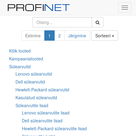
Toggl
navig
Eelmine
1
2
Järgmine
Sorteeri
Kõik tooted
Kampaaniatooted
Sülearvutid
Lenovo sülearvutid
Dell sülearvutid
Hewlett-Packard sülearvutid
Kasutatud sülearvutid
Sülearvutite lisad
Lenovo sülearvutite lisad
Dell sülearvutite lisad
Hewlett-Packard sülearvutite lisad