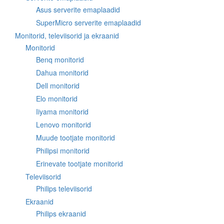
Asus serverite emaplaadid
SuperMicro serverite emaplaadid
Monitorid, televiisorid ja ekraanid
Monitorid
Benq monitorid
Dahua monitorid
Dell monitorid
Elo monitorid
Iiyama monitorid
Lenovo monitorid
Muude tootjate monitorid
Philipsi monitorid
Erinevate tootjate monitorid
Televiisorid
Philips televiisorid
Ekraanid
Philips ekraanid