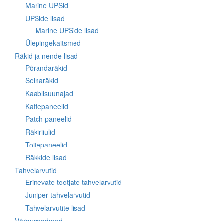
Marine UPSid
UPSide lisad
Marine UPSide lisad
Ülepingekaitsmed
Räkid ja nende lisad
Põrandaräkid
Seinaräkid
Kaablisuunajad
Kattepaneelid
Patch paneelid
Räkiriiulid
Toitepaneelid
Räkkide lisad
Tahvelarvutid
Erinevate tootjate tahvelarvutid
Juniper tahvelarvutid
Tahvelarvutite lisad
Võrguseadmed