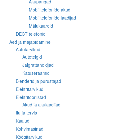
Akupangad
Mobiiltelefonide akud
Mobiiltelefonide laadijad
Mälukaardid
DECT telefonid
Aed ja majapidamine
Autotarvikud
Autotelgid
Jalgrattahoidjad
Katuseraamid
Blenderid ja purustajad
Elektritarvikud
Elektritööriistad
Akud ja akulaadijad
Ilu ja tervis
Kaalud
Kohvimasinad
Köögitarvikud