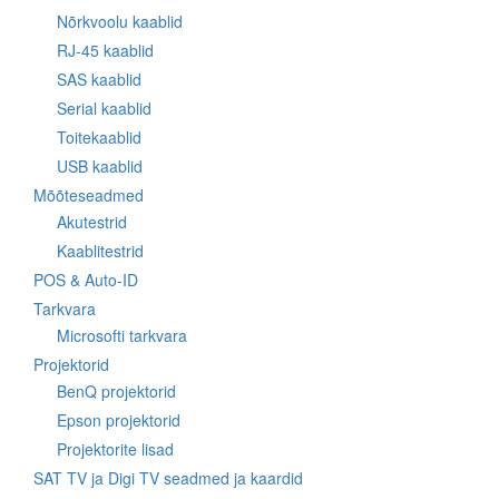
Nõrkvoolu kaablid
RJ-45 kaablid
SAS kaablid
Serial kaablid
Toitekaablid
USB kaablid
Mõõteseadmed
Akutestrid
Kaablitestrid
POS & Auto-ID
Tarkvara
Microsofti tarkvara
Projektorid
BenQ projektorid
Epson projektorid
Projektorite lisad
SAT TV ja Digi TV seadmed ja kaardid