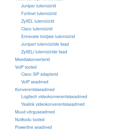
Juniper tulemüürid
Fortinet tulemüürid
ZyXEL tulemüürid
Cisco tulemüürid
Erinevate tootjate tulemüürid
Juniperi tulemüüride lisad
ZyXELi tulemüüride lisad
Meediakonverterid
VoIP tooted
Cisco SIP adapterid
VoIP seadmed
Konverentsiseadmed
Logitech videokonverentsiseadmed
Yealink videokonverentsiseadmed
Muud võrguseadmed
Nutikodu tooted
Powerline seadmed