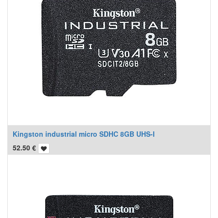
Kingston industrial micro SDHC 8GB UHS-I
52.50
€