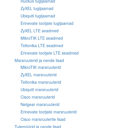
Ruckus tugijaamad
ZyXEL tugijaamad
Ubiquiti tugijaamad
Erinevate tootjate tugijaamad
ZyXEL LTE seadmed
MikroTIK LTE seadmed
Teltonika LTE seadmed
Erinevate tootjate LTE seadmed
Marsruuterid ja nende lisad
MikroTIK marsruuterid
ZyXEL marsruuterid
Teltonika marsruuterid
Ubiquiti marsruuterid
Cisco marsruuterid
Netgear marsruuterid
Erinevate tootjate marsruuterid
Cisco marsruuterite lisad
Tulemüürid ja nende lisad