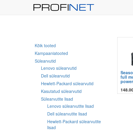
Kõik tooted
Kampaaniatooted
Sülearvutid
Lenovo sülearvutid
Seaso
Dell sülearvutid
full m
power
Hewlett-Packard sülearvutid
148.0
Kasutatud sülearvutid
Sülearvutite lisad
Lenovo sülearvutite lisad
Dell sülearvutite lisad
Hewlett-Packard sülearvutite
lisad