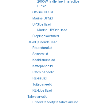
2000W ja üle line-interactive
UPSid
Off-line UPSid
Marine UPSid
UPSide lisad
Marine UPSide lisad
Ülepingekaitsmed
Räkid ja nende lisad
Põrandaräkid
Seinaräkid
Kaablisuunajad
Kattepaneelid
Patch paneelid
Räkiriiulid
Toitepaneelid
Räkkide lisad
Tahvelarvutid
Erinevate tootjate tahvelarvutid