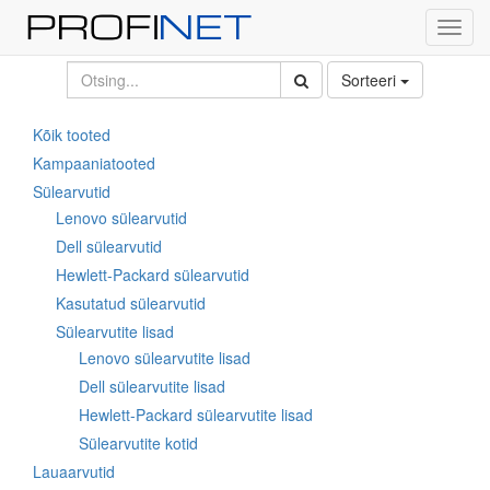
Toggl
navig
Sorteeri
Kõik tooted
Kampaaniatooted
Sülearvutid
Lenovo sülearvutid
Dell sülearvutid
Hewlett-Packard sülearvutid
Kasutatud sülearvutid
Sülearvutite lisad
Lenovo sülearvutite lisad
Dell sülearvutite lisad
Hewlett-Packard sülearvutite lisad
Sülearvutite kotid
Lauaarvutid