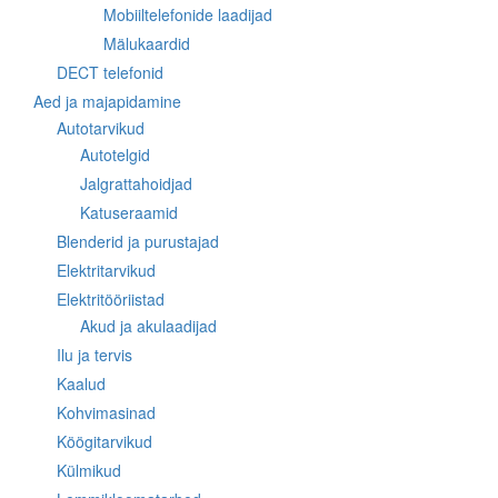
Mobiiltelefonide laadijad
Mälukaardid
DECT telefonid
Aed ja majapidamine
Autotarvikud
Autotelgid
Jalgrattahoidjad
Katuseraamid
Blenderid ja purustajad
Elektritarvikud
Elektritööriistad
Akud ja akulaadijad
Ilu ja tervis
Kaalud
Kohvimasinad
Köögitarvikud
Külmikud