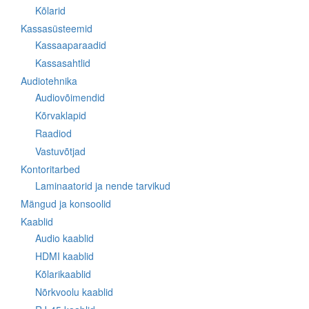
Kõlarid
Kassasüsteemid
Kassaaparaadid
Kassasahtlid
Audiotehnika
Audiovõimendid
Kõrvaklapid
Raadiod
Vastuvõtjad
Kontoritarbed
Laminaatorid ja nende tarvikud
Mängud ja konsoolid
Kaablid
Audio kaablid
HDMI kaablid
Kõlarikaablid
Nõrkvoolu kaablid