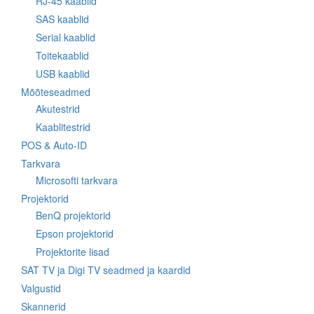
RJ-45 kaablid
SAS kaablid
Serial kaablid
Toitekaablid
USB kaablid
Mõõteseadmed
Akutestrid
Kaablitestrid
POS & Auto-ID
Tarkvara
Microsofti tarkvara
Projektorid
BenQ projektorid
Epson projektorid
Projektorite lisad
SAT TV ja Digi TV seadmed ja kaardid
Valgustid
Skannerid