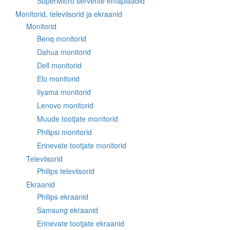
SuperMicro serverite emaplaadid
Monitorid, televiisorid ja ekraanid
Monitorid
Benq monitorid
Dahua monitorid
Dell monitorid
Elo monitorid
Iiyama monitorid
Lenovo monitorid
Muude tootjate monitorid
Philipsi monitorid
Erinevate tootjate monitorid
Televiisorid
Philips televiisorid
Ekraanid
Philips ekraanid
Samsung ekraanid
Erinevate tootjate ekraanid