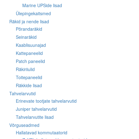
Marine UPSide lisad
Ülepingekaitsmed
Räkid ja nende lisad
Põrandaräkid
Seinaräkid
Kaablisuunajad
Kattepaneelid
Patch paneelid
Räkiriiulid
Toitepaneelid
Räkkide lisad
Tahvelarvutid
Erinevate tootjate tahvelarvutid
Juniper tahvelarvutid
Tahvelarvutite lisad
Võrguseadmed
Hallatavad kommutaatorid