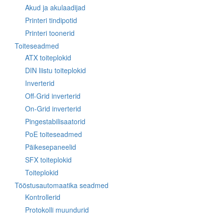
Akud ja akulaadijad
Printeri tindipotid
Printeri toonerid
Toiteseadmed
ATX toiteplokid
DIN liistu toiteplokid
Inverterid
Off-Grid inverterid
On-Grid inverterid
Pingestabilisaatorid
PoE toiteseadmed
Päikesepaneelid
SFX toiteplokid
Toiteplokid
Tööstusautomaatika seadmed
Kontrollerid
Protokolli muundurid