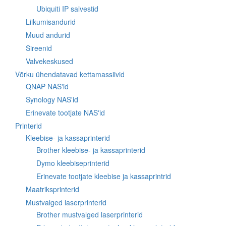
Ubiquiti IP salvestid
Liikumisandurid
Muud andurid
Sireenid
Valvekeskused
Võrku ühendatavad kettamassiivid
QNAP NAS'id
Synology NAS'id
Erinevate tootjate NAS'id
Printerid
Kleebise- ja kassaprinterid
Brother kleebise- ja kassaprinterid
Dymo kleebiseprinterid
Erinevate tootjate kleebise ja kassaprintrid
Maatriksprinterid
Mustvalged laserprinterid
Brother mustvalged laserprinterid