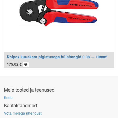
Knipex kuuskant pigistusega hülsitangid 0.08 — 10mm²
175.02
€
Meie tooted ja teenused
Kodu
Kontaktandmed
Võta meiega ühendust