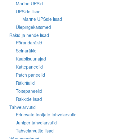
Marine UPSid
UPSide lisad
Marine UPSide lisad
Ülepingekaitsmed
Räkid ja nende lisad
Põrandaräkid
Seinaräkid
Kaablisuunajad
Kattepaneelid
Patch paneelid
Räkiriiulid
Toitepaneelid
Räkkide lisad
Tahvelarvutid
Erinevate tootjate tahvelarvutid
Juniper tahvelarvutid
Tahvelarvutite lisad
Võrguseadmed