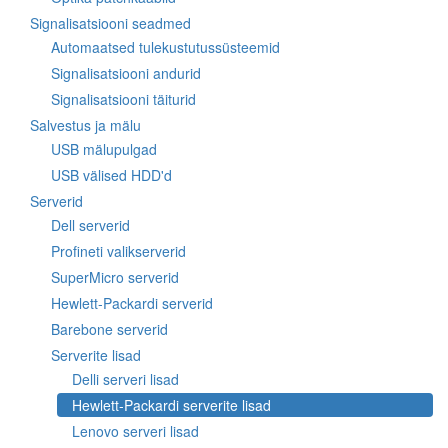
Signalisatsiooni seadmed
Automaatsed tulekustutussüsteemid
Signalisatsiooni andurid
Signalisatsiooni täiturid
Salvestus ja mälu
USB mälupulgad
USB välised HDD'd
Serverid
Dell serverid
Profineti valikserverid
SuperMicro serverid
Hewlett-Packardi serverid
Barebone serverid
Serverite lisad
Delli serveri lisad
Hewlett-Packardi serverite lisad
Lenovo serveri lisad