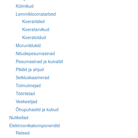
Külmikud
Lemmikloomatarbed
Koerariided
Koeratarvikud
Koeratoidud
Muruniidukid
Nõudepesumasinad
Pesumasinad ja kuivatid
Pliidid ja ahjud
Seikluskaamerad
Tolmuimejad
Tööriistad
Veekeetjad
Õhupuhastid ja kubud
Nutikellad
Elektroonikakomponendid
Releed