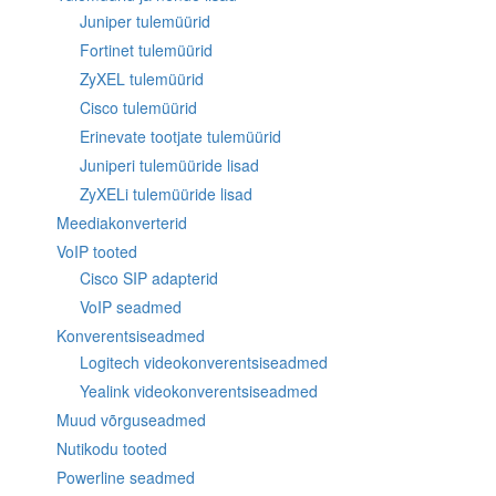
Juniper tulemüürid
Fortinet tulemüürid
ZyXEL tulemüürid
Cisco tulemüürid
Erinevate tootjate tulemüürid
Juniperi tulemüüride lisad
ZyXELi tulemüüride lisad
Meediakonverterid
VoIP tooted
Cisco SIP adapterid
VoIP seadmed
Konverentsiseadmed
Logitech videokonverentsiseadmed
Yealink videokonverentsiseadmed
Muud võrguseadmed
Nutikodu tooted
Powerline seadmed