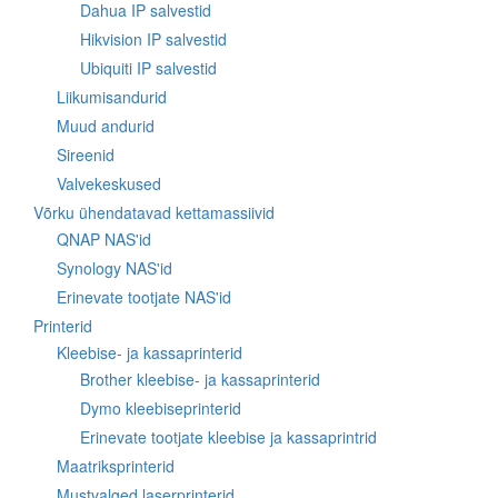
Dahua IP salvestid
Hikvision IP salvestid
Ubiquiti IP salvestid
Liikumisandurid
Muud andurid
Sireenid
Valvekeskused
Võrku ühendatavad kettamassiivid
QNAP NAS'id
Synology NAS'id
Erinevate tootjate NAS'id
Printerid
Kleebise- ja kassaprinterid
Brother kleebise- ja kassaprinterid
Dymo kleebiseprinterid
Erinevate tootjate kleebise ja kassaprintrid
Maatriksprinterid
Mustvalged laserprinterid