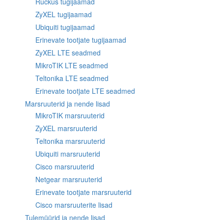
Ruckus tugijaamad
ZyXEL tugijaamad
Ubiquiti tugijaamad
Erinevate tootjate tugijaamad
ZyXEL LTE seadmed
MikroTIK LTE seadmed
Teltonika LTE seadmed
Erinevate tootjate LTE seadmed
Marsruuterid ja nende lisad
MikroTIK marsruuterid
ZyXEL marsruuterid
Teltonika marsruuterid
Ubiquiti marsruuterid
Cisco marsruuterid
Netgear marsruuterid
Erinevate tootjate marsruuterid
Cisco marsruuterite lisad
Tulemüürid ja nende lisad