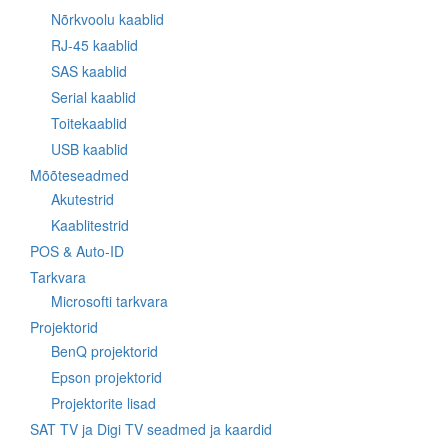
Nõrkvoolu kaablid
RJ-45 kaablid
SAS kaablid
Serial kaablid
Toitekaablid
USB kaablid
Mõõteseadmed
Akutestrid
Kaablitestrid
POS & Auto-ID
Tarkvara
Microsofti tarkvara
Projektorid
BenQ projektorid
Epson projektorid
Projektorite lisad
SAT TV ja Digi TV seadmed ja kaardid