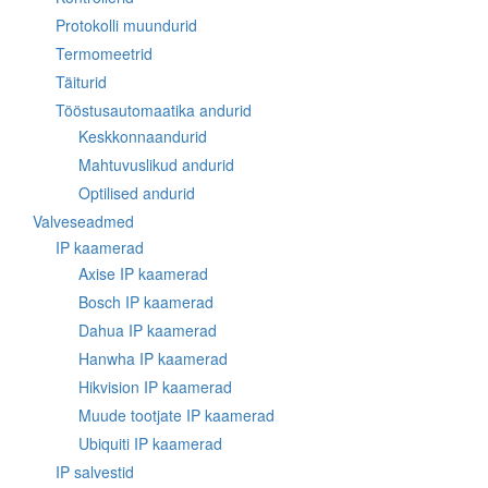
Protokolli muundurid
Termomeetrid
Täiturid
Tööstusautomaatika andurid
Keskkonnaandurid
Mahtuvuslikud andurid
Optilised andurid
Valveseadmed
IP kaamerad
Axise IP kaamerad
Bosch IP kaamerad
Dahua IP kaamerad
Hanwha IP kaamerad
Hikvision IP kaamerad
Muude tootjate IP kaamerad
Ubiquiti IP kaamerad
IP salvestid