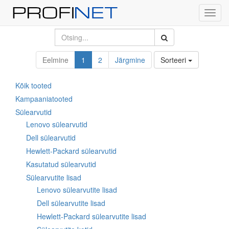
Toggl
navig
Eelmine
1
2
Järgmine
Sorteeri
Kõik tooted
Kampaaniatooted
Sülearvutid
Lenovo sülearvutid
Dell sülearvutid
Hewlett-Packard sülearvutid
Kasutatud sülearvutid
Sülearvutite lisad
Lenovo sülearvutite lisad
Dell sülearvutite lisad
Hewlett-Packard sülearvutite lisad