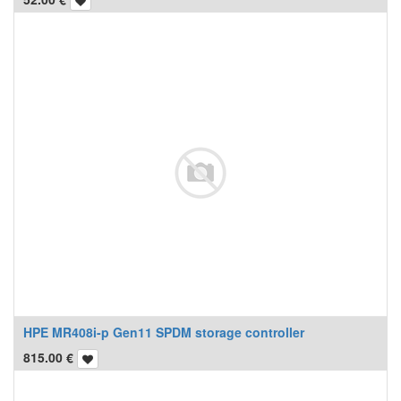
HPE MR408i-p Gen11 SPDM storage controller
815.00
€