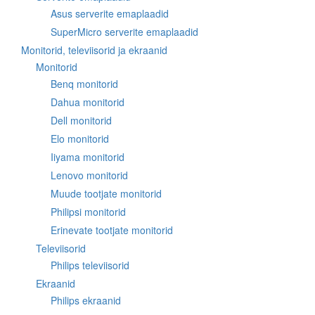
Asus serverite emaplaadid
SuperMicro serverite emaplaadid
Monitorid, televiisorid ja ekraanid
Monitorid
Benq monitorid
Dahua monitorid
Dell monitorid
Elo monitorid
Iiyama monitorid
Lenovo monitorid
Muude tootjate monitorid
Philipsi monitorid
Erinevate tootjate monitorid
Televiisorid
Philips televiisorid
Ekraanid
Philips ekraanid