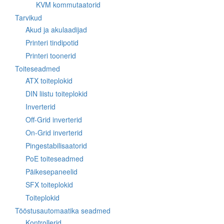
KVM kommutaatorid
Tarvikud
Akud ja akulaadijad
Printeri tindipotid
Printeri toonerid
Toiteseadmed
ATX toiteplokid
DIN liistu toiteplokid
Inverterid
Off-Grid inverterid
On-Grid inverterid
Pingestabilisaatorid
PoE toiteseadmed
Päikesepaneelid
SFX toiteplokid
Toiteplokid
Tööstusautomaatika seadmed
Kontrollerid