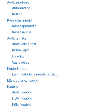
Audioseadmed
Autoraadiod
Kõlarid
Kassasüsteemid
Kassaaparaadid
Kassasahtlid
Audiotehnika
Audiovõimendid
Kõrvaklapid
Raadiod
Vastuvõtjad
Kontoritarbed
Laminaatorid ja nende tarvikud
Mängud ja konsoolid
Kaablid
Audio kaablid
HDMI kaablid
Kõlarikaablid