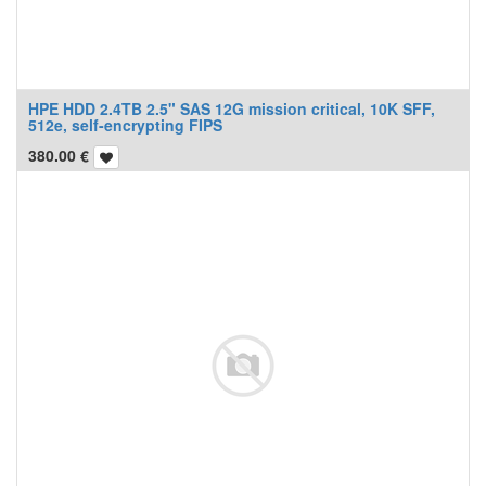
HPE HDD 2.4TB 2.5" SAS 12G mission critical, 10K SFF,
512e, self-encrypting FIPS
380.00
€