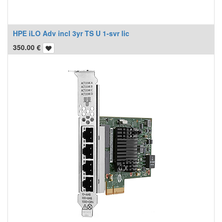
HPE iLO Adv incl 3yr TS U 1-svr lic
350.00
€