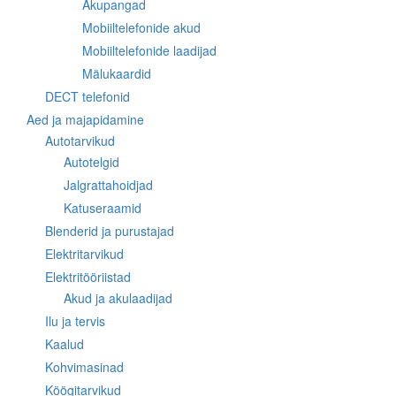
Akupangad
Mobiiltelefonide akud
Mobiiltelefonide laadijad
Mälukaardid
DECT telefonid
Aed ja majapidamine
Autotarvikud
Autotelgid
Jalgrattahoidjad
Katuseraamid
Blenderid ja purustajad
Elektritarvikud
Elektritööriistad
Akud ja akulaadijad
Ilu ja tervis
Kaalud
Kohvimasinad
Köögitarvikud