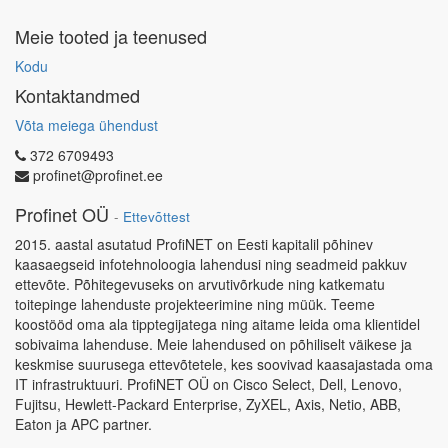
Meie tooted ja teenused
Kodu
Kontaktandmed
Võta meiega ühendust
372 6709493
profinet@profinet.ee
Profinet OÜ
-
Ettevõttest
2015. aastal asutatud ProfiNET on Eesti kapitalil põhinev
kaasaegseid infotehnoloogia lahendusi ning seadmeid pakkuv
ettevõte. Põhitegevuseks on arvutivõrkude ning katkematu
toitepinge lahenduste projekteerimine ning müük. Teeme
koostööd oma ala tipptegijatega ning aitame leida oma klientidel
sobivaima lahenduse. Meie lahendused on põhiliselt väikese ja
keskmise suurusega ettevõtetele, kes soovivad kaasajastada oma
IT infrastruktuuri. ProfiNET OÜ on Cisco Select, Dell, Lenovo,
Fujitsu, Hewlett-Packard Enterprise, ZyXEL, Axis, Netio, ABB,
Eaton ja APC partner.