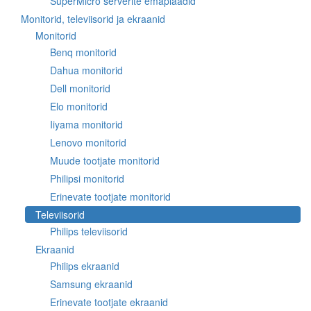
SuperMicro serverite emaplaadid
Monitorid, televiisorid ja ekraanid
Monitorid
Benq monitorid
Dahua monitorid
Dell monitorid
Elo monitorid
Iiyama monitorid
Lenovo monitorid
Muude tootjate monitorid
Philipsi monitorid
Erinevate tootjate monitorid
Televiisorid
Philips televiisorid
Ekraanid
Philips ekraanid
Samsung ekraanid
Erinevate tootjate ekraanid