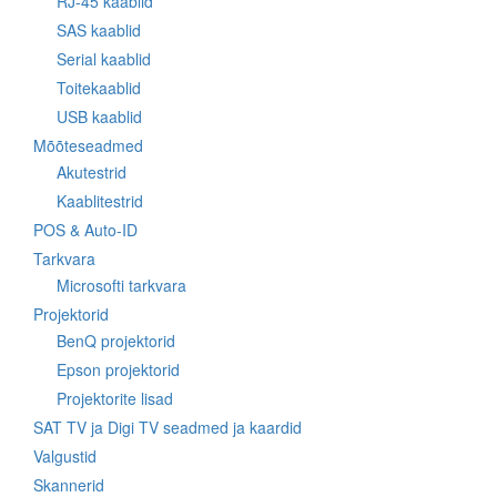
RJ-45 kaablid
SAS kaablid
Serial kaablid
Toitekaablid
USB kaablid
Mõõteseadmed
Akutestrid
Kaablitestrid
POS & Auto-ID
Tarkvara
Microsofti tarkvara
Projektorid
BenQ projektorid
Epson projektorid
Projektorite lisad
SAT TV ja Digi TV seadmed ja kaardid
Valgustid
Skannerid