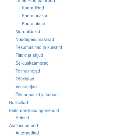
Lemmikloomatarbed
Koerariided
Koeratarvikud
Koeratoidud
Muruniidukid
Nõudepesumasinad
Pesumasinad ja kuivatid
Pliidid ja ahjud
Seikluskaamerad
Tolmuimejad
Tööriistad
Veekeetjad
Õhupuhastid ja kubud
Nutikellad
Elektroonikakomponendid
Releed
Audioseadmed
Autoraadiod