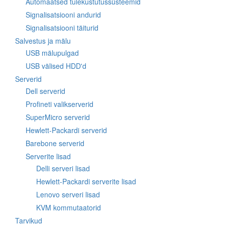
Automaatsed tulekustutussüsteemid
Signalisatsiooni andurid
Signalisatsiooni täiturid
Salvestus ja mälu
USB mälupulgad
USB välised HDD'd
Serverid
Dell serverid
Profineti valikserverid
SuperMicro serverid
Hewlett-Packardi serverid
Barebone serverid
Serverite lisad
Delli serveri lisad
Hewlett-Packardi serverite lisad
Lenovo serveri lisad
KVM kommutaatorid
Tarvikud