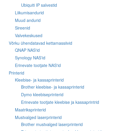
Ubiquiti IP salvestid
Liikumisandurid
Muud andurid
Sireenid
Valvekeskused
Võrku ühendatavad kettamassiivid
QNAP NAS'id
Synology NAS'id
Erinevate tootjate NAS'id
Printerid
Kleebise- ja kassaprinterid
Brother kleebise- ja kassaprinterid
Dymo kleebiseprinterid
Erinevate tootjate kleebise ja kassaprintrid
Maatriksprinterid
Mustvalged laserprinterid
Brother mustvalged laserprinterid