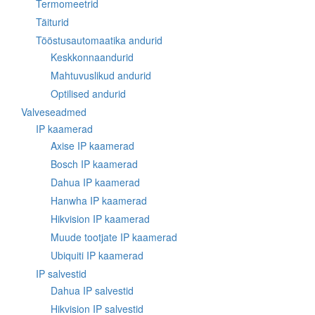
Termomeetrid
Täiturid
Tööstusautomaatika andurid
Keskkonnaandurid
Mahtuvuslikud andurid
Optilised andurid
Valveseadmed
IP kaamerad
Axise IP kaamerad
Bosch IP kaamerad
Dahua IP kaamerad
Hanwha IP kaamerad
Hikvision IP kaamerad
Muude tootjate IP kaamerad
Ubiquiti IP kaamerad
IP salvestid
Dahua IP salvestid
Hikvision IP salvestid