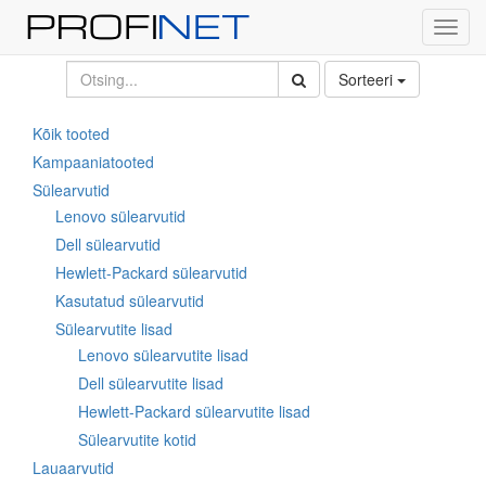
Toggl
navig
Sorteeri
Kõik tooted
Kampaaniatooted
Sülearvutid
Lenovo sülearvutid
Dell sülearvutid
Hewlett-Packard sülearvutid
Kasutatud sülearvutid
Sülearvutite lisad
Lenovo sülearvutite lisad
Dell sülearvutite lisad
Hewlett-Packard sülearvutite lisad
Sülearvutite kotid
Lauaarvutid