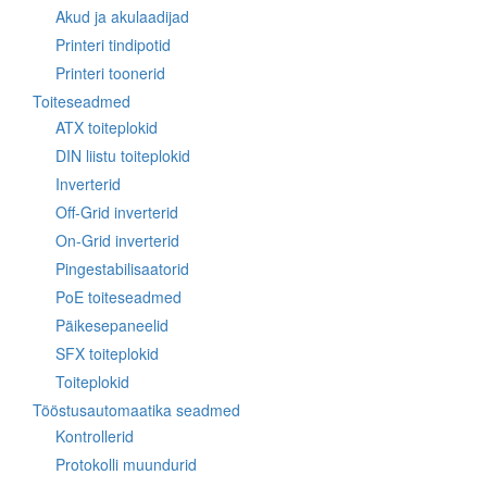
Akud ja akulaadijad
Printeri tindipotid
Printeri toonerid
Toiteseadmed
ATX toiteplokid
DIN liistu toiteplokid
Inverterid
Off-Grid inverterid
On-Grid inverterid
Pingestabilisaatorid
PoE toiteseadmed
Päikesepaneelid
SFX toiteplokid
Toiteplokid
Tööstusautomaatika seadmed
Kontrollerid
Protokolli muundurid