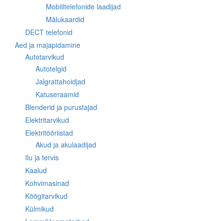
Mobiiltelefonide laadijad
Mälukaardid
DECT telefonid
Aed ja majapidamine
Autotarvikud
Autotelgid
Jalgrattahoidjad
Katuseraamid
Blenderid ja purustajad
Elektritarvikud
Elektritööriistad
Akud ja akulaadijad
Ilu ja tervis
Kaalud
Kohvimasinad
Köögitarvikud
Külmikud