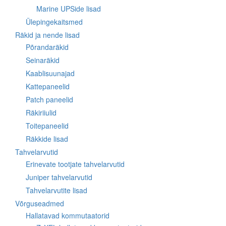
Marine UPSide lisad
Ülepingekaitsmed
Räkid ja nende lisad
Põrandaräkid
Seinaräkid
Kaablisuunajad
Kattepaneelid
Patch paneelid
Räkiriiulid
Toitepaneelid
Räkkide lisad
Tahvelarvutid
Erinevate tootjate tahvelarvutid
Juniper tahvelarvutid
Tahvelarvutite lisad
Võrguseadmed
Hallatavad kommutaatorid