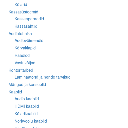
Kõlarid
Kassasüsteemid
Kassaaparaadid
Kassasahtlid
Audiotehnika
Audiovõimendid
Kõrvaklapid
Raadiod
Vastuvõtjad
Kontoritarbed
Laminaatorid ja nende tarvikud
Mängud ja konsoolid
Kaablid
Audio kaablid
HDMI kaablid
Kõlarikaablid
Nõrkvoolu kaablid