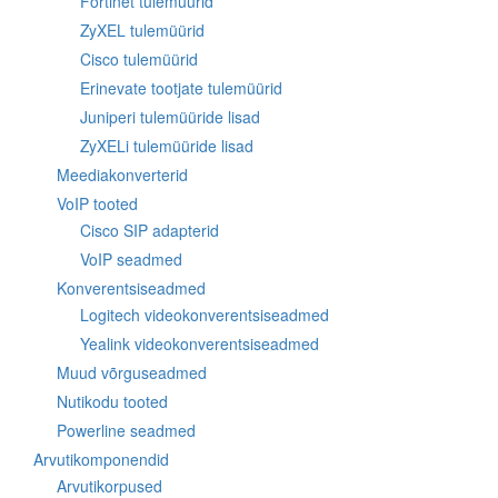
Fortinet tulemüürid
ZyXEL tulemüürid
Cisco tulemüürid
Erinevate tootjate tulemüürid
Juniperi tulemüüride lisad
ZyXELi tulemüüride lisad
Meediakonverterid
VoIP tooted
Cisco SIP adapterid
VoIP seadmed
Konverentsiseadmed
Logitech videokonverentsiseadmed
Yealink videokonverentsiseadmed
Muud võrguseadmed
Nutikodu tooted
Powerline seadmed
Arvutikomponendid
Arvutikorpused