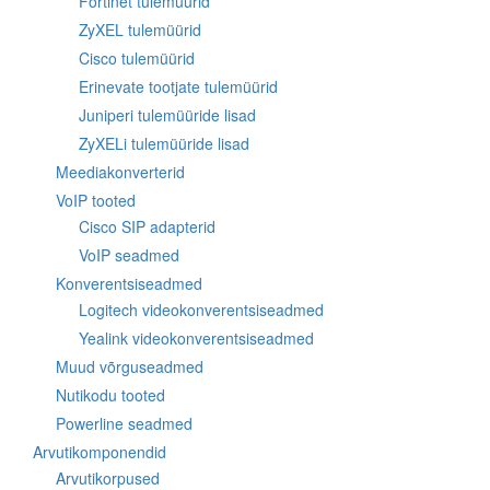
Fortinet tulemüürid
ZyXEL tulemüürid
Cisco tulemüürid
Erinevate tootjate tulemüürid
Juniperi tulemüüride lisad
ZyXELi tulemüüride lisad
Meediakonverterid
VoIP tooted
Cisco SIP adapterid
VoIP seadmed
Konverentsiseadmed
Logitech videokonverentsiseadmed
Yealink videokonverentsiseadmed
Muud võrguseadmed
Nutikodu tooted
Powerline seadmed
Arvutikomponendid
Arvutikorpused