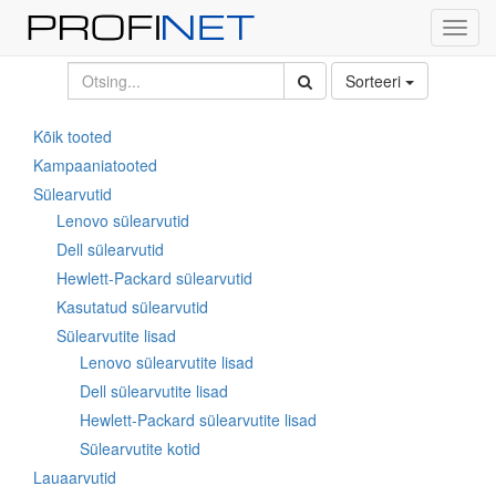
Toggl
navig
Sorteeri
Kõik tooted
Kampaaniatooted
Sülearvutid
Lenovo sülearvutid
Dell sülearvutid
Hewlett-Packard sülearvutid
Kasutatud sülearvutid
Sülearvutite lisad
Lenovo sülearvutite lisad
Dell sülearvutite lisad
Hewlett-Packard sülearvutite lisad
Sülearvutite kotid
Lauaarvutid