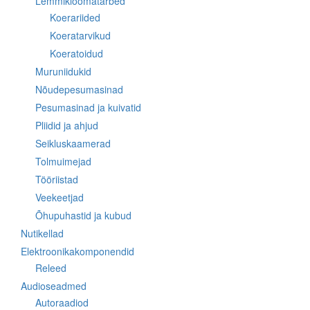
Lemmikloomatarbed
Koerariided
Koeratarvikud
Koeratoidud
Muruniidukid
Nõudepesumasinad
Pesumasinad ja kuivatid
Pliidid ja ahjud
Seikluskaamerad
Tolmuimejad
Tööriistad
Veekeetjad
Õhupuhastid ja kubud
Nutikellad
Elektroonikakomponendid
Releed
Audioseadmed
Autoraadiod