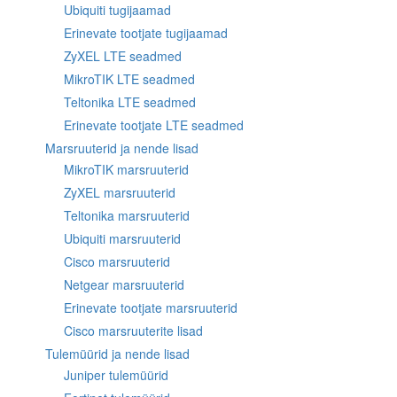
Ubiquiti tugijaamad
Erinevate tootjate tugijaamad
ZyXEL LTE seadmed
MikroTIK LTE seadmed
Teltonika LTE seadmed
Erinevate tootjate LTE seadmed
Marsruuterid ja nende lisad
MikroTIK marsruuterid
ZyXEL marsruuterid
Teltonika marsruuterid
Ubiquiti marsruuterid
Cisco marsruuterid
Netgear marsruuterid
Erinevate tootjate marsruuterid
Cisco marsruuterite lisad
Tulemüürid ja nende lisad
Juniper tulemüürid