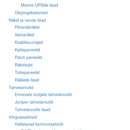
Marine UPSide lisad
Ülepingekaitsmed
Räkid ja nende lisad
Põrandaräkid
Seinaräkid
Kaablisuunajad
Kattepaneelid
Patch paneelid
Räkiriiulid
Toitepaneelid
Räkkide lisad
Tahvelarvutid
Erinevate tootjate tahvelarvutid
Juniper tahvelarvutid
Tahvelarvutite lisad
Võrguseadmed
Hallatavad kommutaatorid