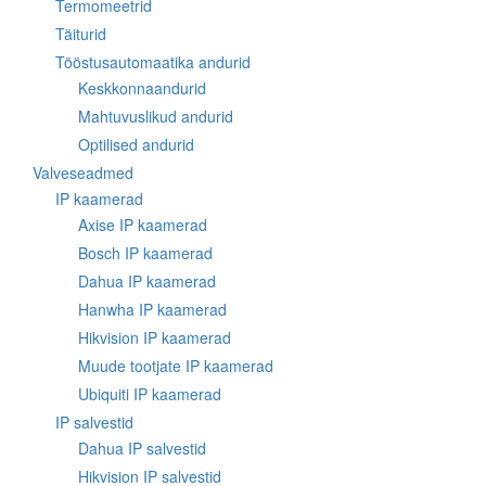
Termomeetrid
Täiturid
Tööstusautomaatika andurid
Keskkonnaandurid
Mahtuvuslikud andurid
Optilised andurid
Valveseadmed
IP kaamerad
Axise IP kaamerad
Bosch IP kaamerad
Dahua IP kaamerad
Hanwha IP kaamerad
Hikvision IP kaamerad
Muude tootjate IP kaamerad
Ubiquiti IP kaamerad
IP salvestid
Dahua IP salvestid
Hikvision IP salvestid