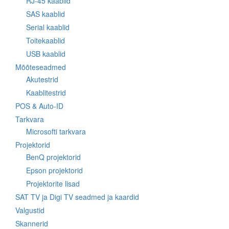
RJ-45 kaablid
SAS kaablid
Serial kaablid
Toitekaablid
USB kaablid
Mõõteseadmed
Akutestrid
Kaablitestrid
POS & Auto-ID
Tarkvara
Microsofti tarkvara
Projektorid
BenQ projektorid
Epson projektorid
Projektorite lisad
SAT TV ja Digi TV seadmed ja kaardid
Valgustid
Skannerid