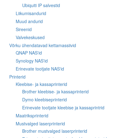
Ubiquiti IP salvestid
Liikumisandurid
Muud andurid
Sireenid
Valvekeskused
Võrku ühendatavad kettamassiivid
QNAP NAS'id
Synology NAS'id
Erinevate tootjate NAS'id
Printerid
Kleebise- ja kassaprinterid
Brother kleebise- ja kassaprinterid
Dymo kleebiseprinterid
Erinevate tootjate kleebise ja kassaprintrid
Maatriksprinterid
Mustvalged laserprinterid
Brother mustvalged laserprinterid