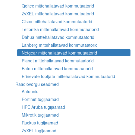
Qoltec mittehallatavad kommutaatorid
ZyXEL mittehallatavad kommutaatorid
Cisco mittehallatavad kommutaatorid
Teltonika mittehallatavad kommutaatorid
Dahua mittehallatavad kommutaatorid
Lanberg mittehallatavad kommutaatorid
Netgear mittehallatavad kommutaatorid
Planet mittehallatavad kommutaatorid
Eaton mittehallatavad kommutaatorid
Erinevate tootjate mittehallatavad kommutaatorid
Raadiovõrgu seadmed
Antennid
Fortinet tugijaamad
HPE Aruba tugijaamad
Mikrotik tugijaamad
Ruckus tugijaamad
ZyXEL tugijaamad