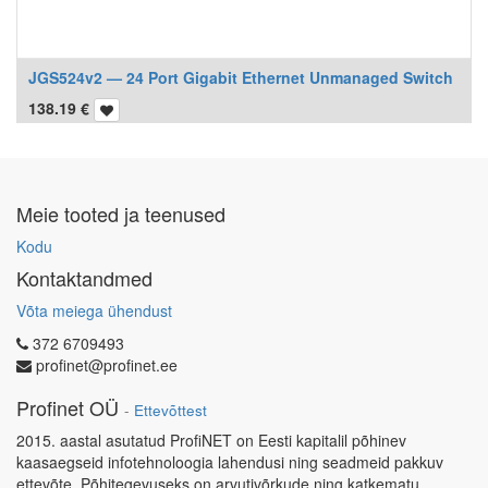
JGS524v2 — 24 Port Gigabit Ethernet Unmanaged Switch
138.19
€
Meie tooted ja teenused
Kodu
Kontaktandmed
Võta meiega ühendust
372 6709493
profinet@profinet.ee
Profinet OÜ
-
Ettevõttest
2015. aastal asutatud ProfiNET on Eesti kapitalil põhinev
kaasaegseid infotehnoloogia lahendusi ning seadmeid pakkuv
ettevõte. Põhitegevuseks on arvutivõrkude ning katkematu