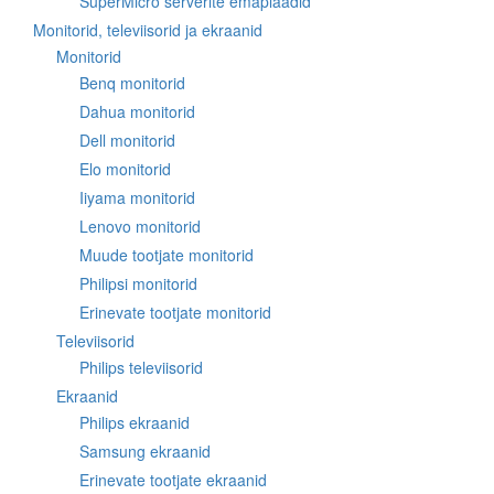
SuperMicro serverite emaplaadid
Monitorid, televiisorid ja ekraanid
Monitorid
Benq monitorid
Dahua monitorid
Dell monitorid
Elo monitorid
Iiyama monitorid
Lenovo monitorid
Muude tootjate monitorid
Philipsi monitorid
Erinevate tootjate monitorid
Televiisorid
Philips televiisorid
Ekraanid
Philips ekraanid
Samsung ekraanid
Erinevate tootjate ekraanid