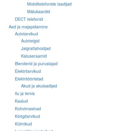
Mobiiltelefonide laadijad
Mälukaardid
DECT telefonid
Aed ja majapidamine
Autotarvikud
Autotelgid
Jalgrattahoidjad
Katuseraamid
Blenderid ja purustajad
Elektritarvikud
Elektritööriistad
Akud ja akulaadijad
Ilu ja tervis
Kaalud
Kohvimasinad
Köögitarvikud
Külmikud