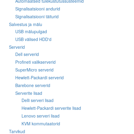
Automaatsed tulekustutussüsteemid
Signalisatsiooni andurid
Signalisatsiooni täiturid
Salvestus ja mälu
USB mälupulgad
USB välised HDD'd
Serverid
Dell serverid
Profineti valikserverid
SuperMicro serverid
Hewlett-Packardi serverid
Barebone serverid
Serverite lisad
Delli serveri lisad
Hewlett-Packardi serverite lisad
Lenovo serveri lisad
KVM kommutaatorid
Tarvikud