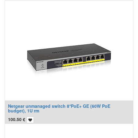
Netgear unmanaged switch 8*PoE+ GE (60W PoE
budget), 1U rm
100.50
€