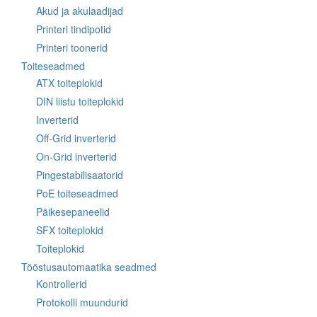
Akud ja akulaadijad
Printeri tindipotid
Printeri toonerid
Toiteseadmed
ATX toiteplokid
DIN liistu toiteplokid
Inverterid
Off-Grid inverterid
On-Grid inverterid
Pingestabilisaatorid
PoE toiteseadmed
Päikesepaneelid
SFX toiteplokid
Toiteplokid
Tööstusautomaatika seadmed
Kontrollerid
Protokolli muundurid