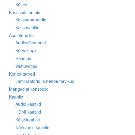
Kõlarid
Kassasüsteemid
Kassaaparaadid
Kassasahtlid
Audiotehnika
Audiovõimendid
Kõrvaklapid
Raadiod
Vastuvõtjad
Kontoritarbed
Laminaatorid ja nende tarvikud
Mängud ja konsoolid
Kaablid
Audio kaablid
HDMI kaablid
Kõlarikaablid
Nõrkvoolu kaablid