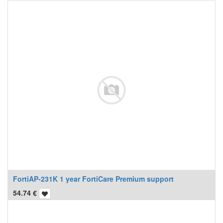
FortiAP-231K 1 year FortiCare Premium support
54.74
€