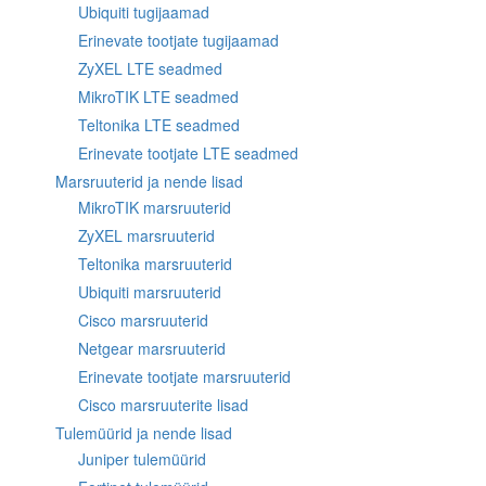
Ubiquiti tugijaamad
Erinevate tootjate tugijaamad
ZyXEL LTE seadmed
MikroTIK LTE seadmed
Teltonika LTE seadmed
Erinevate tootjate LTE seadmed
Marsruuterid ja nende lisad
MikroTIK marsruuterid
ZyXEL marsruuterid
Teltonika marsruuterid
Ubiquiti marsruuterid
Cisco marsruuterid
Netgear marsruuterid
Erinevate tootjate marsruuterid
Cisco marsruuterite lisad
Tulemüürid ja nende lisad
Juniper tulemüürid