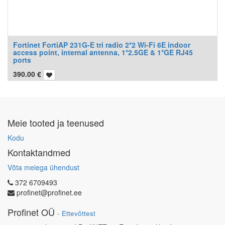
Fortinet FortiAP 231G-E tri radio 2*2 Wi-Fi 6E indoor
access point, internal antenna, 1*2.5GE & 1*GE RJ45
ports
390.00
€
Meie tooted ja teenused
Kodu
Kontaktandmed
Võta meiega ühendust
372 6709493
profinet@profinet.ee
Profinet OÜ
-
Ettevõttest