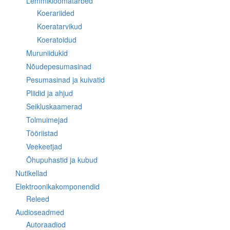
Lemmikloomatarbed
Koerariided
Koeratarvikud
Koeratoidud
Muruniidukid
Nõudepesumasinad
Pesumasinad ja kuivatid
Pliidid ja ahjud
Seikluskaamerad
Tolmuimejad
Tööriistad
Veekeetjad
Õhupuhastid ja kubud
Nutikellad
Elektroonikakomponendid
Releed
Audioseadmed
Autoraadiod