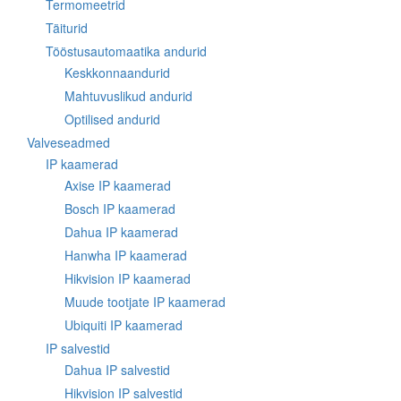
Termomeetrid
Täiturid
Tööstusautomaatika andurid
Keskkonnaandurid
Mahtuvuslikud andurid
Optilised andurid
Valveseadmed
IP kaamerad
Axise IP kaamerad
Bosch IP kaamerad
Dahua IP kaamerad
Hanwha IP kaamerad
Hikvision IP kaamerad
Muude tootjate IP kaamerad
Ubiquiti IP kaamerad
IP salvestid
Dahua IP salvestid
Hikvision IP salvestid