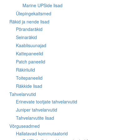
Marine UPSide lisad
Ülepingekaitsmed
Räkid ja nende lisad
Põrandaräkid
Seinaräkid
Kaablisuunajad
Kattepaneelid
Patch paneelid
Räkiriiulid
Toitepaneelid
Räkkide lisad
Tahvelarvutid
Erinevate tootjate tahvelarvutid
Juniper tahvelarvutid
Tahvelarvutite lisad
Võrguseadmed
Hallatavad kommutaatorid