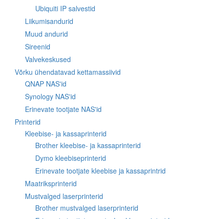
Ubiquiti IP salvestid
Liikumisandurid
Muud andurid
Sireenid
Valvekeskused
Võrku ühendatavad kettamassiivid
QNAP NAS'id
Synology NAS'id
Erinevate tootjate NAS'id
Printerid
Kleebise- ja kassaprinterid
Brother kleebise- ja kassaprinterid
Dymo kleebiseprinterid
Erinevate tootjate kleebise ja kassaprintrid
Maatriksprinterid
Mustvalged laserprinterid
Brother mustvalged laserprinterid