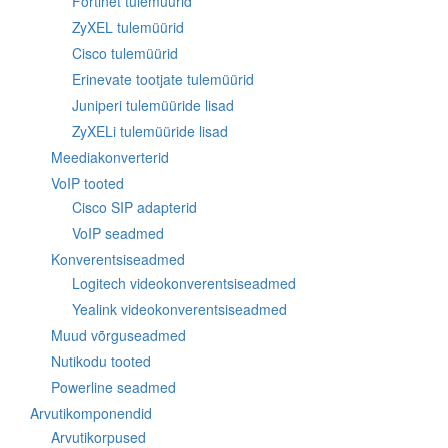
Fortinet tulemüürid
ZyXEL tulemüürid
Cisco tulemüürid
Erinevate tootjate tulemüürid
Juniperi tulemüüride lisad
ZyXELi tulemüüride lisad
Meediakonverterid
VoIP tooted
Cisco SIP adapterid
VoIP seadmed
Konverentsiseadmed
Logitech videokonverentsiseadmed
Yealink videokonverentsiseadmed
Muud võrguseadmed
Nutikodu tooted
Powerline seadmed
Arvutikomponendid
Arvutikorpused