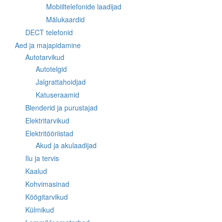
Mobiiltelefonide laadijad
Mälukaardid
DECT telefonid
Aed ja majapidamine
Autotarvikud
Autotelgid
Jalgrattahoidjad
Katuseraamid
Blenderid ja purustajad
Elektritarvikud
Elektritööriistad
Akud ja akulaadijad
Ilu ja tervis
Kaalud
Kohvimasinad
Köögitarvikud
Külmikud