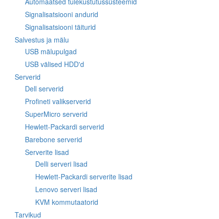
Automaatsed tulekustutussüsteemid
Signalisatsiooni andurid
Signalisatsiooni täiturid
Salvestus ja mälu
USB mälupulgad
USB välised HDD'd
Serverid
Dell serverid
Profineti valikserverid
SuperMicro serverid
Hewlett-Packardi serverid
Barebone serverid
Serverite lisad
Delli serveri lisad
Hewlett-Packardi serverite lisad
Lenovo serveri lisad
KVM kommutaatorid
Tarvikud