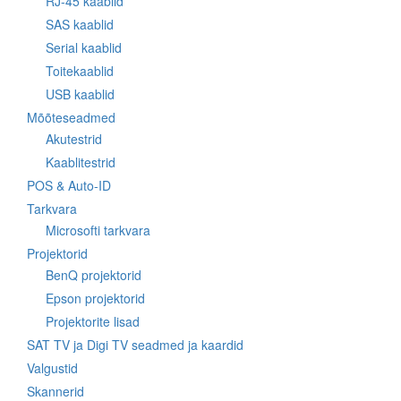
RJ-45 kaablid
SAS kaablid
Serial kaablid
Toitekaablid
USB kaablid
Mõõteseadmed
Akutestrid
Kaablitestrid
POS & Auto-ID
Tarkvara
Microsofti tarkvara
Projektorid
BenQ projektorid
Epson projektorid
Projektorite lisad
SAT TV ja Digi TV seadmed ja kaardid
Valgustid
Skannerid