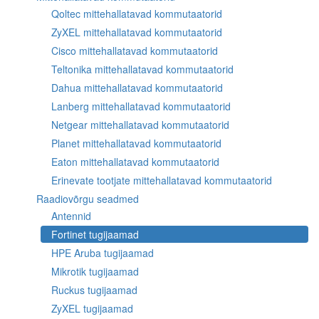
Qoltec mittehallatavad kommutaatorid
ZyXEL mittehallatavad kommutaatorid
Cisco mittehallatavad kommutaatorid
Teltonika mittehallatavad kommutaatorid
Dahua mittehallatavad kommutaatorid
Lanberg mittehallatavad kommutaatorid
Netgear mittehallatavad kommutaatorid
Planet mittehallatavad kommutaatorid
Eaton mittehallatavad kommutaatorid
Erinevate tootjate mittehallatavad kommutaatorid
Raadiovõrgu seadmed
Antennid
Fortinet tugijaamad
HPE Aruba tugijaamad
Mikrotik tugijaamad
Ruckus tugijaamad
ZyXEL tugijaamad