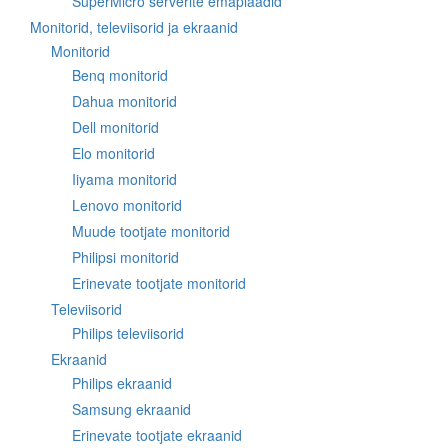
SuperMicro serverite emaplaadid
Monitorid, televiisorid ja ekraanid
Monitorid
Benq monitorid
Dahua monitorid
Dell monitorid
Elo monitorid
Iiyama monitorid
Lenovo monitorid
Muude tootjate monitorid
Philipsi monitorid
Erinevate tootjate monitorid
Televiisorid
Philips televiisorid
Ekraanid
Philips ekraanid
Samsung ekraanid
Erinevate tootjate ekraanid