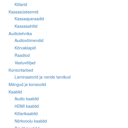
Kõlarid
Kassasüsteemid
Kassaaparaadid
Kassasahtlid
Audiotehnika
Audiovõimendid
Kõrvaklapid
Raadiod
Vastuvõtjad
Kontoritarbed
Laminaatorid ja nende tarvikud
Mängud ja konsoolid
Kaablid
Audio kaablid
HDMI kaablid
Kõlarikaablid
Nõrkvoolu kaablid