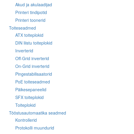
Akud ja akulaadijad
Printeri tindipotid
Printeri toonerid
Toiteseadmed
ATX toiteplokid
DIN liistu toiteplokid
Inverterid
Off-Grid inverterid
On-Grid inverterid
Pingestabilisaatorid
PoE toiteseadmed
Päikesepaneelid
SFX toiteplokid
Toiteplokid
Tööstusautomaatika seadmed
Kontrollerid
Protokolli muundurid