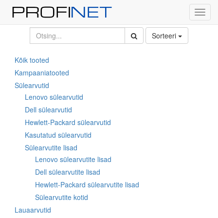
Toggl
navig
Sorteeri
Kõik tooted
Kampaaniatooted
Sülearvutid
Lenovo sülearvutid
Dell sülearvutid
Hewlett-Packard sülearvutid
Kasutatud sülearvutid
Sülearvutite lisad
Lenovo sülearvutite lisad
Dell sülearvutite lisad
Hewlett-Packard sülearvutite lisad
Sülearvutite kotid
Lauaarvutid