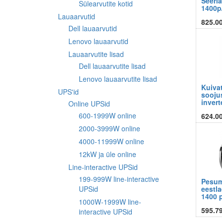
Seeria
Sülearvutite kotid
1400p
Lauaarvutid
825.0
Dell lauaarvutid
Lenovo lauaarvutid
Lauaarvutite lisad
Dell lauaarvutite lisad
Lenovo lauaarvutite lisad
Kuivat
UPS'id
sooju
invert
Online UPSid
600-1999W online
624.0
2000-3999W online
4000-11999W online
12kW ja üle online
Line-interactive UPSid
199-999W line-interactive
Pesum
eestla
UPSid
1400 p
1000W-1999W line-
595.7
interactive UPSid