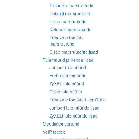
Teltonika marsruuterid
Ubiquiti marsruuterid
Cisco marsruuterid
Netgear marsruuterid
Erinevate tootjate
marsruuterid
Cisco marsruuterite lisad
Tulemüürid ja nende lisad
Juniper tulemüürid
Fortinet tulemüürid
ZyXEL tulemüürid
Cisco tulemüürid
Erinevate tootjate tulemüürid
Juniperi tulemüüride lisad
ZyXELi tulemüüride lisad
Meediakonverterid
VoIP tooted