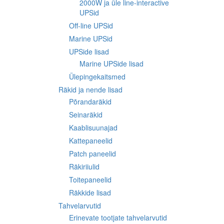
2000W ja üle line-interactive
UPSid
Off-line UPSid
Marine UPSid
UPSide lisad
Marine UPSide lisad
Ülepingekaitsmed
Räkid ja nende lisad
Põrandaräkid
Seinaräkid
Kaablisuunajad
Kattepaneelid
Patch paneelid
Räkiriiulid
Toitepaneelid
Räkkide lisad
Tahvelarvutid
Erinevate tootjate tahvelarvutid