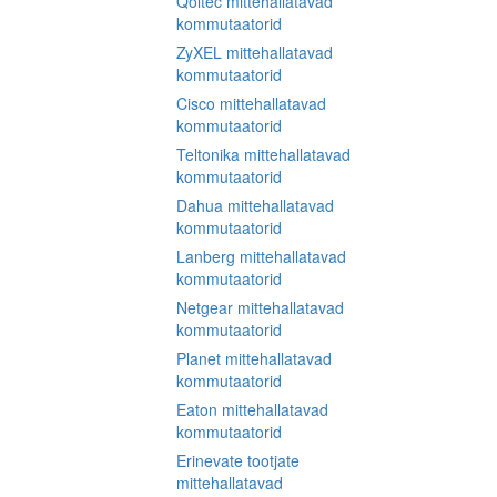
Qoltec mittehallatavad
kommutaatorid
ZyXEL mittehallatavad
kommutaatorid
Cisco mittehallatavad
kommutaatorid
Teltonika mittehallatavad
kommutaatorid
Dahua mittehallatavad
kommutaatorid
Lanberg mittehallatavad
kommutaatorid
Netgear mittehallatavad
kommutaatorid
Planet mittehallatavad
kommutaatorid
Eaton mittehallatavad
kommutaatorid
Erinevate tootjate
mittehallatavad