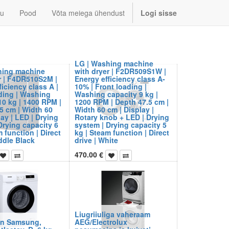
u
Pood
Võta meiega ühendust
Logi sisse
LG | Washing machine
hing machine
with dryer | F2DR509S1W |
r | F4DR510S2M |
Energy efficiency class A-
ficiency class A |
10% | Front loading |
ding | Washing
Washing capacity 9 kg |
10 kg | 1400 RPM |
1200 RPM | Depth 47.5 cm |
5 cm | Width 60
Width 60 cm | Display |
lay | LED | Drying
Rotary knob + LED | Drying
Drying capacity 6
system | Drying capacity 5
 function | Direct
kg | Steam function | Direct
iddle Black
drive | White
470.00
€
Liugriiuliga vaheraam
n Samsung,
AEG/Electrolux