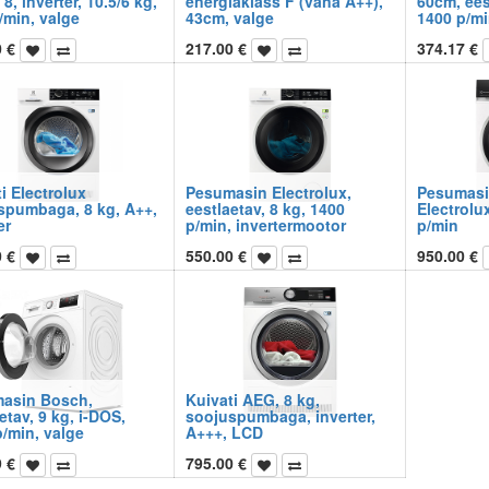
 8, inverter, 10.5/6 kg,
energiaklass F (vana A++),
60cm, eest
/min, valge
43cm, valge
1400 p/mi
0
€
217.00
€
374.17
€
i Electrolux
Pesumasin Electrolux,
Pesumasi
spumbaga, 8 kg, A++,
eestlaetav, 8 kg, 1400
Electrolux
er
p/min, invertermootor
p/min
0
€
550.00
€
950.00
€
asin Bosch,
Kuivati AEG, 8 kg,
etav, 9 kg, i-DOS,
soojuspumbaga, inverter,
/min, valge
A+++, LCD
9
€
795.00
€