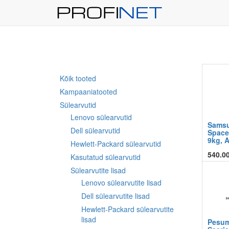
Kõik tooted
Kampaaniatooted
Sülearvutid
Lenovo sülearvutid
Samsu
Dell sülearvutid
Space
9kg, 
Hewlett-Packard sülearvutid
540.0
Kasutatud sülearvutid
Sülearvutite lisad
Lenovo sülearvutite lisad
Dell sülearvutite lisad
Hewlett-Packard sülearvutite
lisad
Pesum