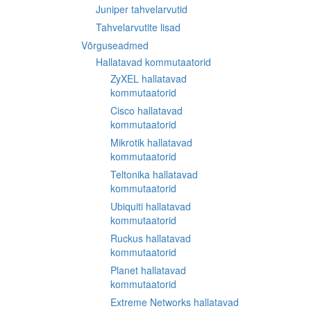
Juniper tahvelarvutid
Tahvelarvutite lisad
Võrguseadmed
Hallatavad kommutaatorid
ZyXEL hallatavad
kommutaatorid
Cisco hallatavad
kommutaatorid
Mikrotik hallatavad
kommutaatorid
Teltonika hallatavad
kommutaatorid
Ubiquiti hallatavad
kommutaatorid
Ruckus hallatavad
kommutaatorid
Planet hallatavad
kommutaatorid
Extreme Networks hallatavad