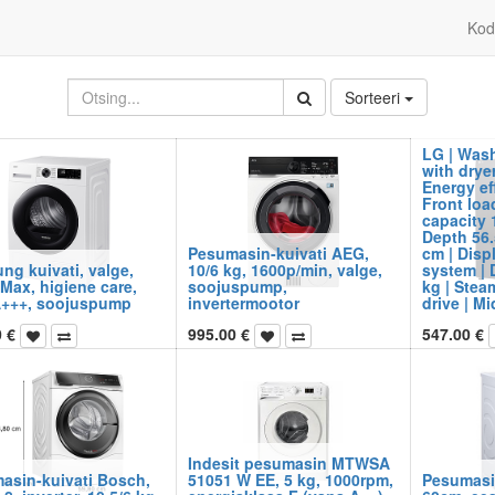
Kod
Sorteeri
LG | Was
with drye
Energy ef
Front loa
capacity 
Depth 56.
Pesumasin-kuivati AEG,
cm | Disp
ng kuivati, valge,
10/6 kg, 1600p/min, valge,
system | 
Max, higiene care,
soojuspump,
kg | Steam
A+++, soojuspump
invertermootor
drive | M
0
€
995.00
€
547.00
€
Indesit pesumasin MTWSA
asin-kuivati Bosch,
51051 W EE, 5 kg, 1000rpm,
Pesumasi