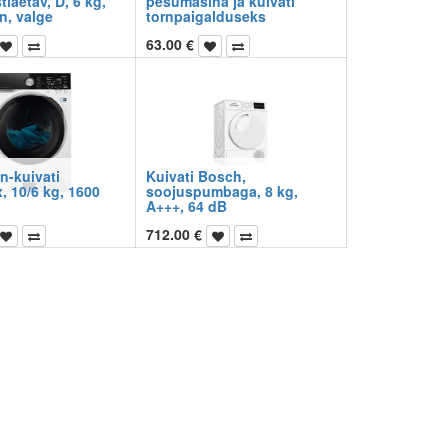
laetav, D, 6 kg,
pesumasina ja kuivati
n, valge
tornpaigalduseks
63.00
€
n-kuivati
Kuivati Bosch,
, 10/6 kg, 1600
soojuspumbaga, 8 kg,
A+++, 64 dB
712.00
€