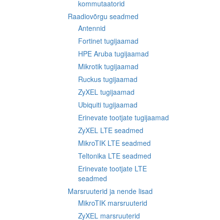
kommutaatorid
Raadiovõrgu seadmed
Antennid
Fortinet tugijaamad
HPE Aruba tugijaamad
Mikrotik tugijaamad
Ruckus tugijaamad
ZyXEL tugijaamad
Ubiquiti tugijaamad
Erinevate tootjate tugijaamad
ZyXEL LTE seadmed
MikroTIK LTE seadmed
Teltonika LTE seadmed
Erinevate tootjate LTE
seadmed
Marsruuterid ja nende lisad
MikroTIK marsruuterid
ZyXEL marsruuterid