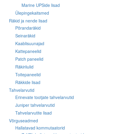
Marine UPSide lisad
Ülepingekaitsmed
Räkid ja nende lisad
Põrandaräkid
Seinaräkid
Kaablisuunajad
Kattepaneelid
Patch paneelid
Räkiriiulid
Toitepaneelid
Räkkide lisad
Tahvelarvutid
Erinevate tootjate tahvelarvutid
Juniper tahvelarvutid
Tahvelarvutite lisad
Võrguseadmed
Hallatavad kommutaatorid