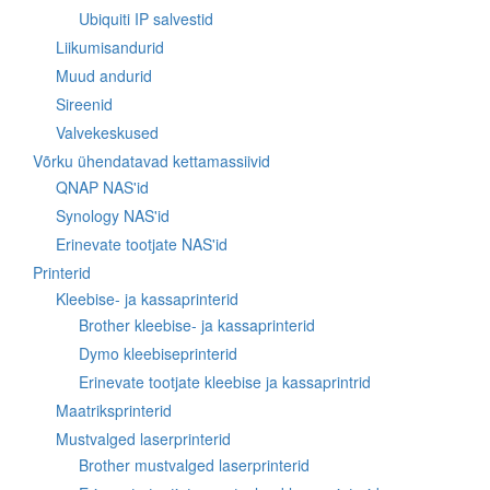
Ubiquiti IP salvestid
Liikumisandurid
Muud andurid
Sireenid
Valvekeskused
Võrku ühendatavad kettamassiivid
QNAP NAS'id
Synology NAS'id
Erinevate tootjate NAS'id
Printerid
Kleebise- ja kassaprinterid
Brother kleebise- ja kassaprinterid
Dymo kleebiseprinterid
Erinevate tootjate kleebise ja kassaprintrid
Maatriksprinterid
Mustvalged laserprinterid
Brother mustvalged laserprinterid