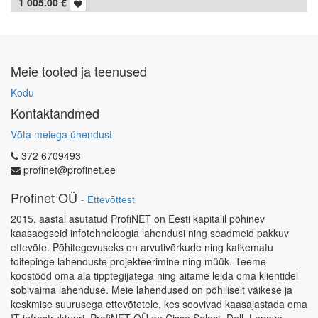
1 005.00
€
Meie tooted ja teenused
Kodu
Kontaktandmed
Võta meiega ühendust
372 6709493
profinet@profinet.ee
Profinet OÜ
-
Ettevõttest
2015. aastal asutatud ProfiNET on Eesti kapitalil põhinev
kaasaegseid infotehnoloogia lahendusi ning seadmeid pakkuv
ettevõte. Põhitegevuseks on arvutivõrkude ning katkematu
toitepinge lahenduste projekteerimine ning müük. Teeme
koostööd oma ala tipptegijatega ning aitame leida oma klientidel
sobivaima lahenduse. Meie lahendused on põhiliselt väikese ja
keskmise suurusega ettevõtetele, kes soovivad kaasajastada oma