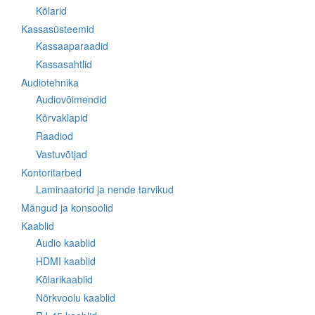
Kõlarid
Kassasüsteemid
Kassaaparaadid
Kassasahtlid
Audiotehnika
Audiovõimendid
Kõrvaklapid
Raadiod
Vastuvõtjad
Kontoritarbed
Laminaatorid ja nende tarvikud
Mängud ja konsoolid
Kaablid
Audio kaablid
HDMI kaablid
Kõlarikaablid
Nõrkvoolu kaablid