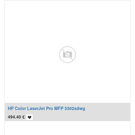
HP Color LaserJet Pro MFP 3302sdwg
494.40
€