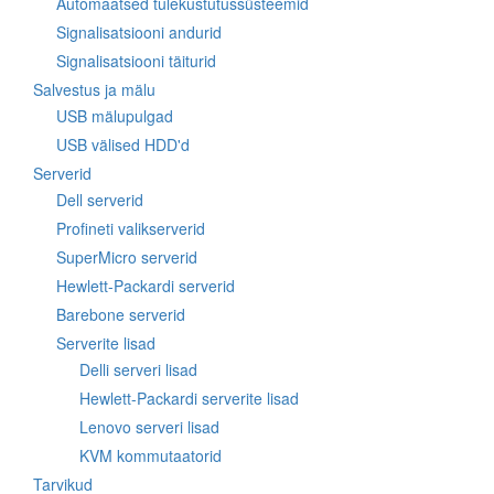
Automaatsed tulekustutussüsteemid
Signalisatsiooni andurid
Signalisatsiooni täiturid
Salvestus ja mälu
USB mälupulgad
USB välised HDD'd
Serverid
Dell serverid
Profineti valikserverid
SuperMicro serverid
Hewlett-Packardi serverid
Barebone serverid
Serverite lisad
Delli serveri lisad
Hewlett-Packardi serverite lisad
Lenovo serveri lisad
KVM kommutaatorid
Tarvikud