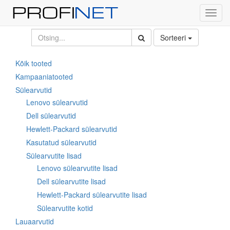
Toggl
navig
Sorteeri
Kõik tooted
Kampaaniatooted
Sülearvutid
Lenovo sülearvutid
Dell sülearvutid
Hewlett-Packard sülearvutid
Kasutatud sülearvutid
Sülearvutite lisad
Lenovo sülearvutite lisad
Dell sülearvutite lisad
Hewlett-Packard sülearvutite lisad
Sülearvutite kotid
Lauaarvutid