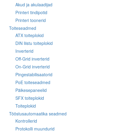
Akud ja akulaadijad
Printeri tindipotid
Printeri toonerid
Toiteseadmed
ATX toiteplokid
DIN liistu toiteplokid
Inverterid
Off-Grid inverterid
On-Grid inverterid
Pingestabilisaatorid
PoE toiteseadmed
Päikesepaneelid
SFX toiteplokid
Toiteplokid
Tööstusautomaatika seadmed
Kontrollerid
Protokolli muundurid