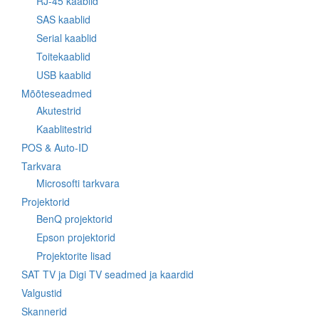
RJ-45 kaablid
SAS kaablid
Serial kaablid
Toitekaablid
USB kaablid
Mõõteseadmed
Akutestrid
Kaablitestrid
POS & Auto-ID
Tarkvara
Microsofti tarkvara
Projektorid
BenQ projektorid
Epson projektorid
Projektorite lisad
SAT TV ja Digi TV seadmed ja kaardid
Valgustid
Skannerid