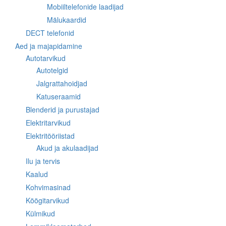
Mobiiltelefonide laadijad
Mälukaardid
DECT telefonid
Aed ja majapidamine
Autotarvikud
Autotelgid
Jalgrattahoidjad
Katuseraamid
Blenderid ja purustajad
Elektritarvikud
Elektritööriistad
Akud ja akulaadijad
Ilu ja tervis
Kaalud
Kohvimasinad
Köögitarvikud
Külmikud