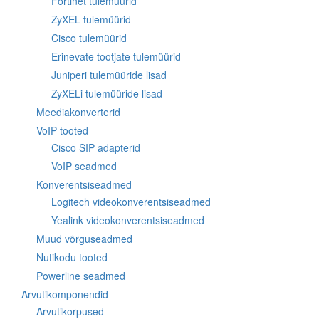
Fortinet tulemüürid
ZyXEL tulemüürid
Cisco tulemüürid
Erinevate tootjate tulemüürid
Juniperi tulemüüride lisad
ZyXELi tulemüüride lisad
Meediakonverterid
VoIP tooted
Cisco SIP adapterid
VoIP seadmed
Konverentsiseadmed
Logitech videokonverentsiseadmed
Yealink videokonverentsiseadmed
Muud võrguseadmed
Nutikodu tooted
Powerline seadmed
Arvutikomponendid
Arvutikorpused