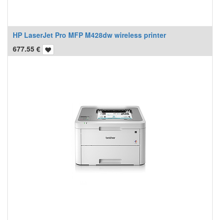
HP LaserJet Pro MFP M428dw wireless printer
677.55
€