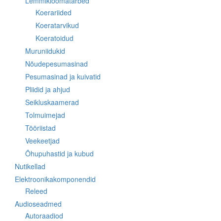
Lemmikloomatarbed
Koerariided
Koeratarvikud
Koeratoidud
Muruniidukid
Nõudepesumasinad
Pesumasinad ja kuivatid
Pliidid ja ahjud
Seikluskaamerad
Tolmuimejad
Tööriistad
Veekeetjad
Õhupuhastid ja kubud
Nutikellad
Elektroonikakomponendid
Releed
Audioseadmed
Autoraadiod