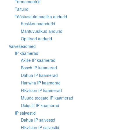
Termomeetrid
Täiturid
Tööstusautomaatika andurid
Keskkonnaandurid
Mahtuvuslikud andurid
Optilised andurid
Valveseadmed
IP kaamerad
Axise IP kaamerad
Bosch IP kaamerad
Dahua IP kaamerad
Hanwha IP kaamerad
Hikvision IP kaamerad
Muude tootjate IP kaamerad
Ubiquiti IP kaamerad
IP salvestid
Dahua IP salvestid
Hikvision IP salvestid