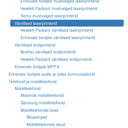
Erinevate tootjate mustvalged laserprinterid
Hewlett-Packard mustvalged laserprinterid
Xerox mustvalged laserprinterid
Värvilised laserprinterid
Hewlett-Packard värvilised laserprinterid
Erinevate tootjate värvilised laserprinterid
Värvilised tindiprinterid
Brother värvilised tindiprinterid
Hewlett-Packard värvilised tindiprinterid
Erinevate tootjate MFP'd
Erinevate tootjate audio ja video kommutaatorid
Telefonid ja mobiiltelefonid
Mobiiltelefonid
Motorola mobiiltelefonid
Samsung mobiiltelefonid
Mobiiltelefonide lisad
Akupangad
Mobiiltelefonide akud