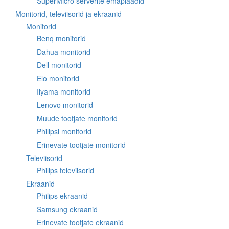
SuperMicro serverite emaplaadid
Monitorid, televiisorid ja ekraanid
Monitorid
Benq monitorid
Dahua monitorid
Dell monitorid
Elo monitorid
Iiyama monitorid
Lenovo monitorid
Muude tootjate monitorid
Philipsi monitorid
Erinevate tootjate monitorid
Televiisorid
Philips televiisorid
Ekraanid
Philips ekraanid
Samsung ekraanid
Erinevate tootjate ekraanid