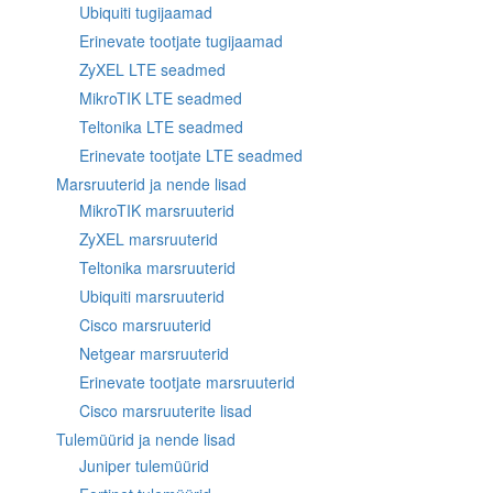
Ubiquiti tugijaamad
Erinevate tootjate tugijaamad
ZyXEL LTE seadmed
MikroTIK LTE seadmed
Teltonika LTE seadmed
Erinevate tootjate LTE seadmed
Marsruuterid ja nende lisad
MikroTIK marsruuterid
ZyXEL marsruuterid
Teltonika marsruuterid
Ubiquiti marsruuterid
Cisco marsruuterid
Netgear marsruuterid
Erinevate tootjate marsruuterid
Cisco marsruuterite lisad
Tulemüürid ja nende lisad
Juniper tulemüürid