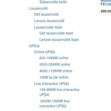
mobil
Sülearvutite kotid
FE/12
Lauaarvutid
390.0
Dell lauaarvutid
Lenovo lauaarvutid
Lauaarvutite lisad
Dell lauaarvutite lisad
Lenovo lauaarvutite lisad
UPS'id
Online UPSid
600-1999W online
2000-3999W online
4000-11999W online
12kW ja üle online
Line-interactive UPSid
199-999W line-interactive
UPSid
1000W-1999W line-
interactive UPSid