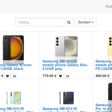
Kod
Sorteeri
Samsung SM-S926B
Samsung
ng Galaxy XCover
mobile phone Galaxy S24+
mobile p
/128GB, black
512GB gray
FE/128GB
0
€
770.00
€
460.00
€
Samsung 
ung SM-S721B
Samsung SM-S721B
Pro 16.8 