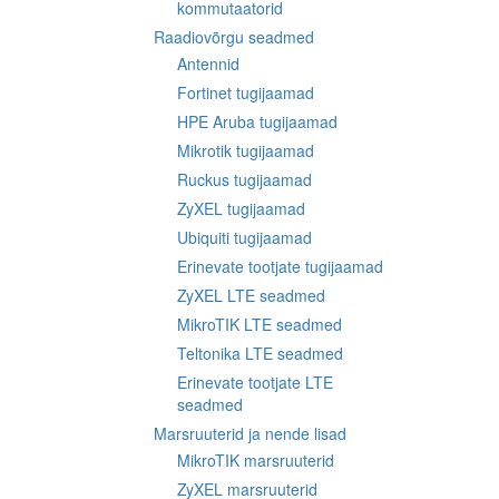
kommutaatorid
Raadiovõrgu seadmed
Antennid
Fortinet tugijaamad
HPE Aruba tugijaamad
Mikrotik tugijaamad
Ruckus tugijaamad
ZyXEL tugijaamad
Ubiquiti tugijaamad
Erinevate tootjate tugijaamad
ZyXEL LTE seadmed
MikroTIK LTE seadmed
Teltonika LTE seadmed
Erinevate tootjate LTE
seadmed
Marsruuterid ja nende lisad
MikroTIK marsruuterid
ZyXEL marsruuterid