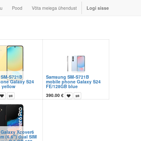
u
Pood
Võta meiega ühendust
Logi sisse
 SM-S721B
Samsung SM-S721B
hone Galaxy S24
mobile phone Galaxy S24
 yellow
FE/128GB blue
390.00
€
Galaxy Xcover6
cm (6.6") dual SIM