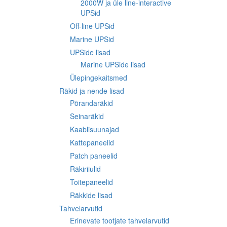
2000W ja üle line-interactive
UPSid
Off-line UPSid
Marine UPSid
UPSide lisad
Marine UPSide lisad
Ülepingekaitsmed
Räkid ja nende lisad
Põrandaräkid
Seinaräkid
Kaablisuunajad
Kattepaneelid
Patch paneelid
Räkiriiulid
Toitepaneelid
Räkkide lisad
Tahvelarvutid
Erinevate tootjate tahvelarvutid