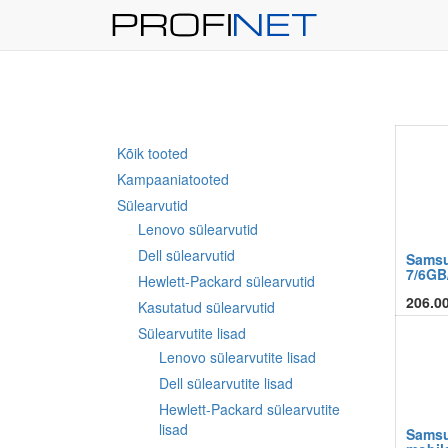
Kõik tooted
Kampaaniatooted
Sülearvutid
Lenovo sülearvutid
Dell sülearvutid
Samsu
7/6GB
Hewlett-Packard sülearvutid
206.0
Kasutatud sülearvutid
Sülearvutite lisad
Lenovo sülearvutite lisad
Dell sülearvutite lisad
Hewlett-Packard sülearvutite
lisad
Sams