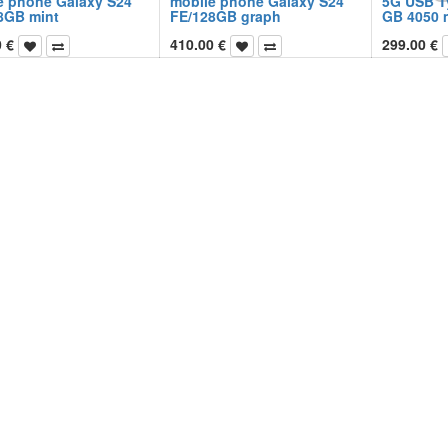
e phone Galaxy S24
mobile phone Galaxy S24
5G USB T
8GB mint
FE/128GB graph
GB 4050 
0
€
410.00
€
299.00
€