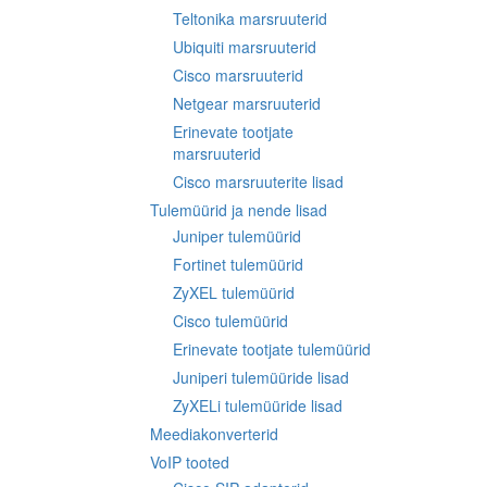
Teltonika marsruuterid
Ubiquiti marsruuterid
Cisco marsruuterid
Netgear marsruuterid
Erinevate tootjate
marsruuterid
Cisco marsruuterite lisad
Tulemüürid ja nende lisad
Juniper tulemüürid
Fortinet tulemüürid
ZyXEL tulemüürid
Cisco tulemüürid
Erinevate tootjate tulemüürid
Juniperi tulemüüride lisad
ZyXELi tulemüüride lisad
Meediakonverterid
VoIP tooted