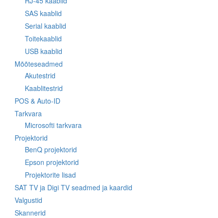
RJ-45 kaablid
SAS kaablid
Serial kaablid
Toitekaablid
USB kaablid
Mõõteseadmed
Akutestrid
Kaablitestrid
POS & Auto-ID
Tarkvara
Microsofti tarkvara
Projektorid
BenQ projektorid
Epson projektorid
Projektorite lisad
SAT TV ja Digi TV seadmed ja kaardid
Valgustid
Skannerid