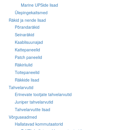
Marine UPSide lisad
Ülepingekaitsmed
Räkid ja nende lisad
Põrandaräkid
Seinaräkid
Kaablisuunajad
Kattepaneelid
Patch paneelid
Räkiriiulid
Toitepaneelid
Räkkide lisad
Tahvelarvutid
Erinevate tootjate tahvelarvutid
Juniper tahvelarvutid
Tahvelarvutite lisad
Võrguseadmed
Hallatavad kommutaatorid