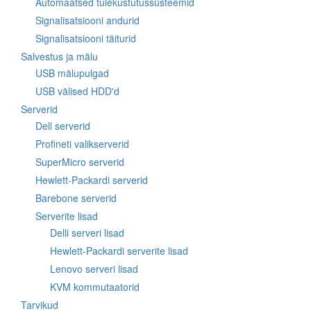
Automaatsed tulekustutussüsteemid
Signalisatsiooni andurid
Signalisatsiooni täiturid
Salvestus ja mälu
USB mälupulgad
USB välised HDD'd
Serverid
Dell serverid
Profineti valikserverid
SuperMicro serverid
Hewlett-Packardi serverid
Barebone serverid
Serverite lisad
Delli serveri lisad
Hewlett-Packardi serverite lisad
Lenovo serveri lisad
KVM kommutaatorid
Tarvikud