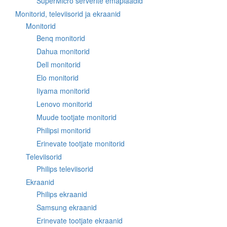
SuperMicro serverite emaplaadid
Monitorid, televiisorid ja ekraanid
Monitorid
Benq monitorid
Dahua monitorid
Dell monitorid
Elo monitorid
Iiyama monitorid
Lenovo monitorid
Muude tootjate monitorid
Philipsi monitorid
Erinevate tootjate monitorid
Televiisorid
Philips televiisorid
Ekraanid
Philips ekraanid
Samsung ekraanid
Erinevate tootjate ekraanid