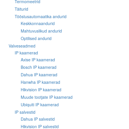
Termomeetrid
Täiturid
Tööstusautomaatika andurid
Keskkonnaandurid
Mahtuvuslikud andurid
Optilised andurid
Valveseadmed
IP kaamerad
Axise IP kaamerad
Bosch IP kaamerad
Dahua IP kaamerad
Hanwha IP kaamerad
Hikvision IP kaamerad
Muude tootjate IP kaamerad
Ubiquiti IP kaamerad
IP salvestid
Dahua IP salvestid
Hikvision IP salvestid