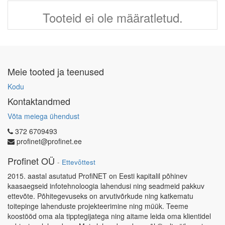
Tooteid ei ole määratletud.
Meie tooted ja teenused
Kodu
Kontaktandmed
Võta meiega ühendust
372 6709493
profinet@profinet.ee
Profinet OÜ
-
Ettevõttest
2015. aastal asutatud ProfiNET on Eesti kapitalil põhinev
kaasaegseid infotehnoloogia lahendusi ning seadmeid pakkuv
ettevõte. Põhitegevuseks on arvutivõrkude ning katkematu
toitepinge lahenduste projekteerimine ning müük. Teeme
koostööd oma ala tipptegijatega ning aitame leida oma klientidel