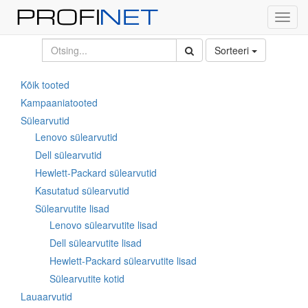
Toggl
navig
Sorteeri
Kõik tooted
Kampaaniatooted
Sülearvutid
Lenovo sülearvutid
Dell sülearvutid
Hewlett-Packard sülearvutid
Kasutatud sülearvutid
Sülearvutite lisad
Lenovo sülearvutite lisad
Dell sülearvutite lisad
Hewlett-Packard sülearvutite lisad
Sülearvutite kotid
Lauaarvutid