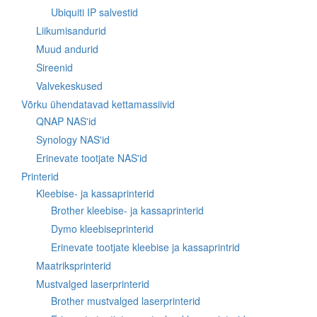
Ubiquiti IP salvestid
Liikumisandurid
Muud andurid
Sireenid
Valvekeskused
Võrku ühendatavad kettamassiivid
QNAP NAS'id
Synology NAS'id
Erinevate tootjate NAS'id
Printerid
Kleebise- ja kassaprinterid
Brother kleebise- ja kassaprinterid
Dymo kleebiseprinterid
Erinevate tootjate kleebise ja kassaprintrid
Maatriksprinterid
Mustvalged laserprinterid
Brother mustvalged laserprinterid