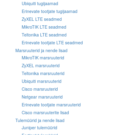
Ubiquiti tugijaamad
Erinevate tootjate tugijaamad
ZyXEL LTE seadmed
MikroTIK LTE seadmed
Teltonika LTE seadmed
Erinevate tootjate LTE seadmed
Marsruuterid ja nende lisad
MikroTIK marsruuterid
ZyXEL marsruuterid
Teltonika marsruuterid
Ubiquiti marsruuterid
Cisco marsruuterid
Netgear marsruuterid
Erinevate tootjate marsruuterid
Cisco marsruuterite lisad
Tulemüürid ja nende lisad
Juniper tulemüürid