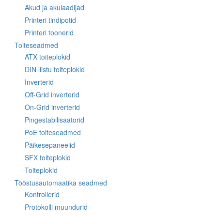
Akud ja akulaadijad
Printeri tindipotid
Printeri toonerid
Toiteseadmed
ATX toiteplokid
DIN liistu toiteplokid
Inverterid
Off-Grid inverterid
On-Grid inverterid
Pingestabilisaatorid
PoE toiteseadmed
Päikesepaneelid
SFX toiteplokid
Toiteplokid
Tööstusautomaatika seadmed
Kontrollerid
Protokolli muundurid