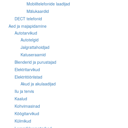
Mobiiltelefonide laadijad
Mälukaardid
DECT telefonid
Aed ja majapidamine
Autotarvikud
Autotelgid
Jalgrattahoidjad
Katuseraamid
Blenderid ja purustajad
Elektritarvikud
Elektritööriistad
Akud ja akulaadijad
Ilu ja tervis
Kaalud
Kohvimasinad
Köögitarvikud
Külmikud