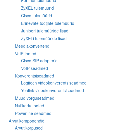
Fortinet tulemüürid
ZyXEL tulemüürid
Cisco tulemüürid
Erinevate tootjate tulemüürid
Juniperi tulemüüride lisad
ZyXELi tulemüüride lisad
Meediakonverterid
VoIP tooted
Cisco SIP adapterid
VoIP seadmed
Konverentsiseadmed
Logitech videokonverentsiseadmed
Yealink videokonverentsiseadmed
Muud võrguseadmed
Nutikodu tooted
Powerline seadmed
Arvutikomponendid
Arvutikorpused