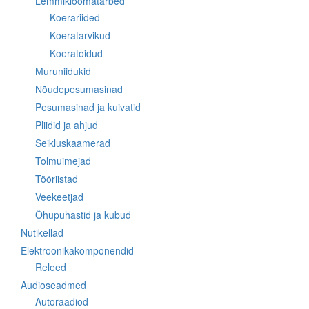
Lemmikloomatarbed
Koerariided
Koeratarvikud
Koeratoidud
Muruniidukid
Nõudepesumasinad
Pesumasinad ja kuivatid
Pliidid ja ahjud
Seikluskaamerad
Tolmuimejad
Tööriistad
Veekeetjad
Õhupuhastid ja kubud
Nutikellad
Elektroonikakomponendid
Releed
Audioseadmed
Autoraadiod