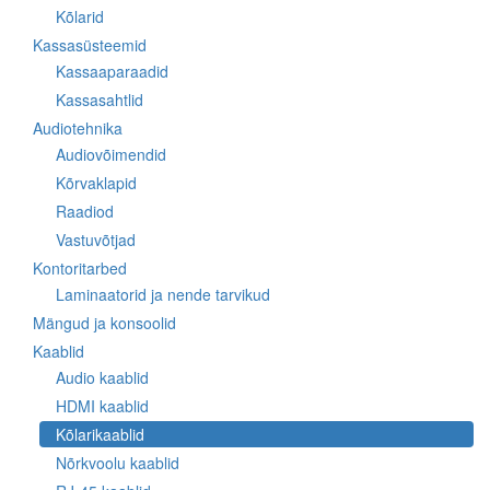
Kõlarid
Kassasüsteemid
Kassaaparaadid
Kassasahtlid
Audiotehnika
Audiovõimendid
Kõrvaklapid
Raadiod
Vastuvõtjad
Kontoritarbed
Laminaatorid ja nende tarvikud
Mängud ja konsoolid
Kaablid
Audio kaablid
HDMI kaablid
Kõlarikaablid
Nõrkvoolu kaablid