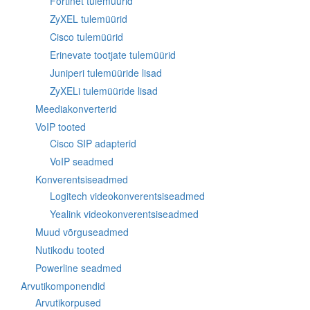
Fortinet tulemüürid
ZyXEL tulemüürid
Cisco tulemüürid
Erinevate tootjate tulemüürid
Juniperi tulemüüride lisad
ZyXELi tulemüüride lisad
Meediakonverterid
VoIP tooted
Cisco SIP adapterid
VoIP seadmed
Konverentsiseadmed
Logitech videokonverentsiseadmed
Yealink videokonverentsiseadmed
Muud võrguseadmed
Nutikodu tooted
Powerline seadmed
Arvutikomponendid
Arvutikorpused