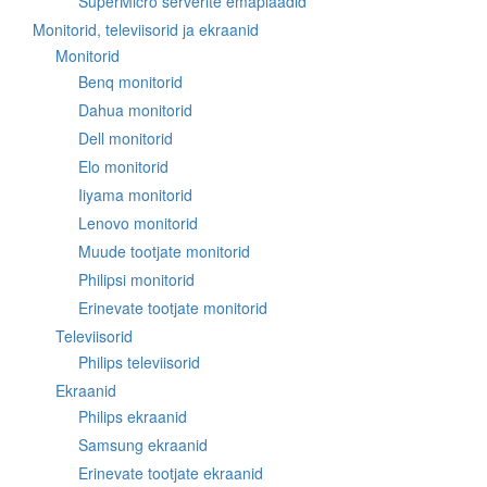
SuperMicro serverite emaplaadid
Monitorid, televiisorid ja ekraanid
Monitorid
Benq monitorid
Dahua monitorid
Dell monitorid
Elo monitorid
Iiyama monitorid
Lenovo monitorid
Muude tootjate monitorid
Philipsi monitorid
Erinevate tootjate monitorid
Televiisorid
Philips televiisorid
Ekraanid
Philips ekraanid
Samsung ekraanid
Erinevate tootjate ekraanid