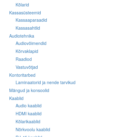
Kõlarid
Kassasüsteemid
Kassaaparaadid
Kassasahtlid
Audiotehnika
Audiovõimendid
Kõrvaklapid
Raadiod
Vastuvõtjad
Kontoritarbed
Laminaatorid ja nende tarvikud
Mängud ja konsoolid
Kaablid
Audio kaablid
HDMI kaablid
Kõlarikaablid
Nõrkvoolu kaablid