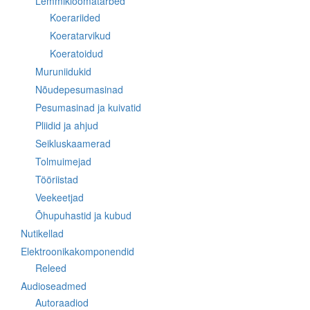
Lemmikloomatarbed
Koerariided
Koeratarvikud
Koeratoidud
Muruniidukid
Nõudepesumasinad
Pesumasinad ja kuivatid
Pliidid ja ahjud
Seikluskaamerad
Tolmuimejad
Tööriistad
Veekeetjad
Õhupuhastid ja kubud
Nutikellad
Elektroonikakomponendid
Releed
Audioseadmed
Autoraadiod