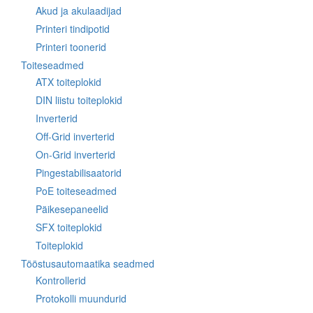
Akud ja akulaadijad
Printeri tindipotid
Printeri toonerid
Toiteseadmed
ATX toiteplokid
DIN liistu toiteplokid
Inverterid
Off-Grid inverterid
On-Grid inverterid
Pingestabilisaatorid
PoE toiteseadmed
Päikesepaneelid
SFX toiteplokid
Toiteplokid
Tööstusautomaatika seadmed
Kontrollerid
Protokolli muundurid