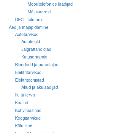
Mobiiltelefonide laadijad
Mälukaardid
DECT telefonid
Aed ja majapidamine
Autotarvikud
Autotelgid
Jalgrattahoidjad
Katuseraamid
Blenderid ja purustajad
Elektritarvikud
Elektritööriistad
Akud ja akulaadijad
Ilu ja tervis
Kaalud
Kohvimasinad
Köögitarvikud
Külmikud