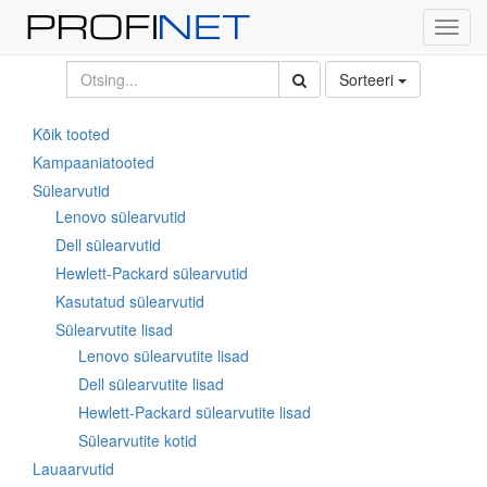
Toggl
navig
Sorteeri
Kõik tooted
Kampaaniatooted
Sülearvutid
Lenovo sülearvutid
Dell sülearvutid
Hewlett-Packard sülearvutid
Kasutatud sülearvutid
Sülearvutite lisad
Lenovo sülearvutite lisad
Dell sülearvutite lisad
Hewlett-Packard sülearvutite lisad
Sülearvutite kotid
Lauaarvutid