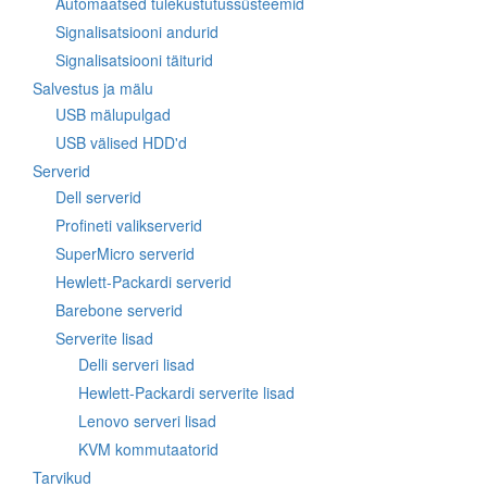
Automaatsed tulekustutussüsteemid
Signalisatsiooni andurid
Signalisatsiooni täiturid
Salvestus ja mälu
USB mälupulgad
USB välised HDD'd
Serverid
Dell serverid
Profineti valikserverid
SuperMicro serverid
Hewlett-Packardi serverid
Barebone serverid
Serverite lisad
Delli serveri lisad
Hewlett-Packardi serverite lisad
Lenovo serveri lisad
KVM kommutaatorid
Tarvikud