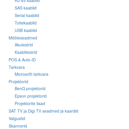
RJ-45 kaablid
SAS kaablid
Serial kaablid
Toitekaablid
USB kaablid
Mõõteseadmed
Akutestrid
Kaablitestrid
POS & Auto-ID
Tarkvara
Microsofti tarkvara
Projektorid
BenQ projektorid
Epson projektorid
Projektorite lisad
SAT TV ja Digi TV seadmed ja kaardid
Valgustid
Skannerid