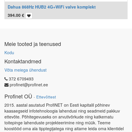
Dahua 868Hz HUB2 4G+WiFi valve komplekt
394.00
€
Meie tooted ja teenused
Kodu
Kontaktandmed
Võta meiega ühendust
372 6709493
profinet@profinet.ee
Profinet OÜ
-
Ettevõttest
2015. aastal asutatud ProfiNET on Eesti kapitalil põhinev
kaasaegseid infotehnoloogia lahendusi ning seadmeid pakkuv
ettevõte. Põhitegevuseks on arvutivõrkude ning katkematu
toitepinge lahenduste projekteerimine ning müük. Teeme
koostööd oma ala tipptegijatega ning aitame leida oma klientidel