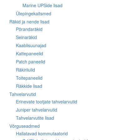
Marine UPSide lisad
Ülepingekaitsmed
Räkid ja nende lisad
Põrandaräkid
Seinaräkid
Kaablisuunajad
Kattepaneelid
Patch paneelid
Räkiriiulid
Toitepaneelid
Räkkide lisad
Tahvelarvutid
Erinevate tootjate tahvelarvutid
Juniper tahvelarvutid
Tahvelarvutite lisad
Võrguseadmed
Hallatavad kommutaatorid