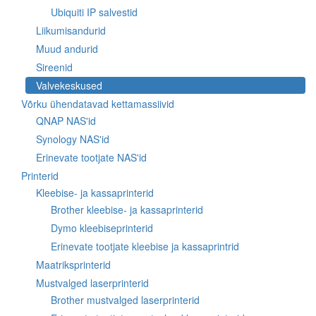
Ubiquiti IP salvestid
Liikumisandurid
Muud andurid
Sireenid
Valvekeskused
Võrku ühendatavad kettamassiivid
QNAP NAS'id
Synology NAS'id
Erinevate tootjate NAS'id
Printerid
Kleebise- ja kassaprinterid
Brother kleebise- ja kassaprinterid
Dymo kleebiseprinterid
Erinevate tootjate kleebise ja kassaprintrid
Maatriksprinterid
Mustvalged laserprinterid
Brother mustvalged laserprinterid