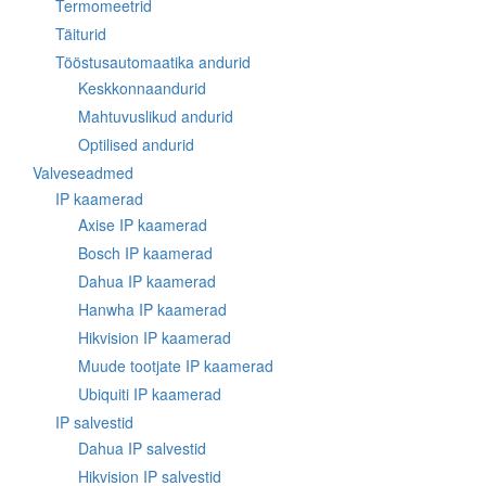
Termomeetrid
Täiturid
Tööstusautomaatika andurid
Keskkonnaandurid
Mahtuvuslikud andurid
Optilised andurid
Valveseadmed
IP kaamerad
Axise IP kaamerad
Bosch IP kaamerad
Dahua IP kaamerad
Hanwha IP kaamerad
Hikvision IP kaamerad
Muude tootjate IP kaamerad
Ubiquiti IP kaamerad
IP salvestid
Dahua IP salvestid
Hikvision IP salvestid