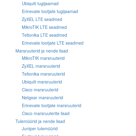
Ubiquiti tugijaamad
Erinevate tootjate tugijaamad
ZyXEL LTE seadmed
MikroTIK LTE seadmed
Teltonika LTE seadmed
Erinevate tootjate LTE seadmed
Marsruuterid ja nende lisad
MikroTIK marsruuterid
ZyXEL marsruuterid
Teltonika marsruuterid
Ubiquiti marsruuterid
Cisco marsruuterid
Netgear marsruuterid
Erinevate tootjate marsruuterid
Cisco marsruuterite lisad
Tulemüürid ja nende lisad
Juniper tulemüürid