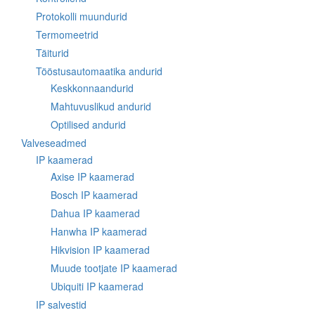
Protokolli muundurid
Termomeetrid
Täiturid
Tööstusautomaatika andurid
Keskkonnaandurid
Mahtuvuslikud andurid
Optilised andurid
Valveseadmed
IP kaamerad
Axise IP kaamerad
Bosch IP kaamerad
Dahua IP kaamerad
Hanwha IP kaamerad
Hikvision IP kaamerad
Muude tootjate IP kaamerad
Ubiquiti IP kaamerad
IP salvestid