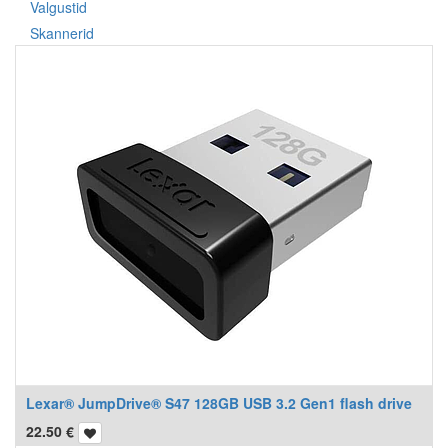
Valgustid
Skannerid
Lexar® JumpDrive® S47 128GB USB 3.2 Gen1 flash drive
22.50
€