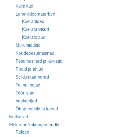
Külmikud
Lemmikloomatarbed
Koerariided
Koeratarvikud
Koeratoidud
Muruniidukid
Nõudepesumasinad
Pesumasinad ja kuivatid
Pliidid ja ahjud
Seikluskaamerad
Tolmuimejad
Tööriistad
Veekeetjad
Õhupuhastid ja kubud
Nutikellad
Elektroonikakomponendid
Releed