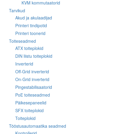
KVM kommutaatorid
Tarvikud
Akud ja akulaadijad
Printeri tindipotid
Printeri toonerid
Toiteseadmed
ATX toiteplokid
DIN liistu toiteplokid
Inverterid
Off-Grid inverterid
On-Grid inverterid
Pingestabilisaatorid
PoE toiteseadmed
Päikesepaneelid
SFX toiteplokid
Toiteplokid
Tööstusautomaatika seadmed
Kontrollerid