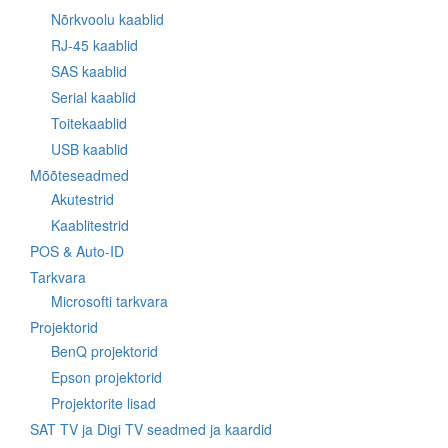
Nõrkvoolu kaablid
RJ-45 kaablid
SAS kaablid
Serial kaablid
Toitekaablid
USB kaablid
Mõõteseadmed
Akutestrid
Kaablitestrid
POS & Auto-ID
Tarkvara
Microsofti tarkvara
Projektorid
BenQ projektorid
Epson projektorid
Projektorite lisad
SAT TV ja Digi TV seadmed ja kaardid