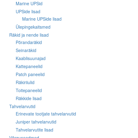
Marine UPSid
UPSide lisad
Marine UPSide lisad
Ülepingekaitsmed
Räkid ja nende lisad
Põrandaräkid
Seinaräkid
Kaablisuunajad
Kattepaneelid
Patch paneelid
Räkiriiulid
Toitepaneelid
Räkkide lisad
Tahvelarvutid
Erinevate tootjate tahvelarvutid
Juniper tahvelarvutid
Tahvelarvutite lisad
Võrguseadmed