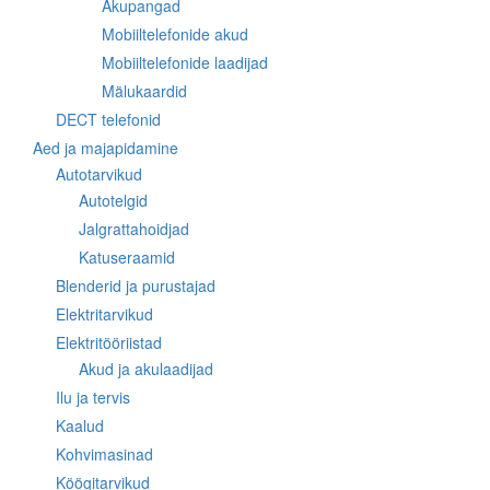
Akupangad
Mobiiltelefonide akud
Mobiiltelefonide laadijad
Mälukaardid
DECT telefonid
Aed ja majapidamine
Autotarvikud
Autotelgid
Jalgrattahoidjad
Katuseraamid
Blenderid ja purustajad
Elektritarvikud
Elektritööriistad
Akud ja akulaadijad
Ilu ja tervis
Kaalud
Kohvimasinad
Köögitarvikud