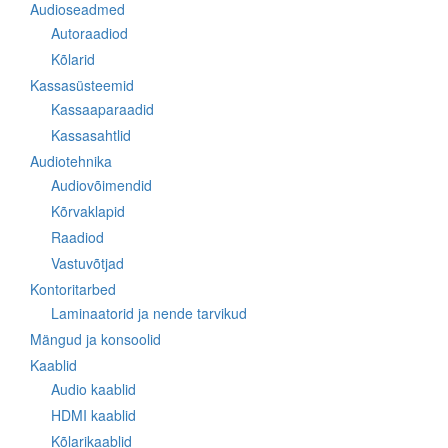
Audioseadmed
Autoraadiod
Kõlarid
Kassasüsteemid
Kassaaparaadid
Kassasahtlid
Audiotehnika
Audiovõimendid
Kõrvaklapid
Raadiod
Vastuvõtjad
Kontoritarbed
Laminaatorid ja nende tarvikud
Mängud ja konsoolid
Kaablid
Audio kaablid
HDMI kaablid
Kõlarikaablid