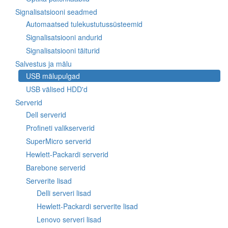
Signalisatsiooni seadmed
Automaatsed tulekustutussüsteemid
Signalisatsiooni andurid
Signalisatsiooni täiturid
Salvestus ja mälu
USB mälupulgad
USB välised HDD'd
Serverid
Dell serverid
Profineti valikserverid
SuperMicro serverid
Hewlett-Packardi serverid
Barebone serverid
Serverite lisad
Delli serveri lisad
Hewlett-Packardi serverite lisad
Lenovo serveri lisad