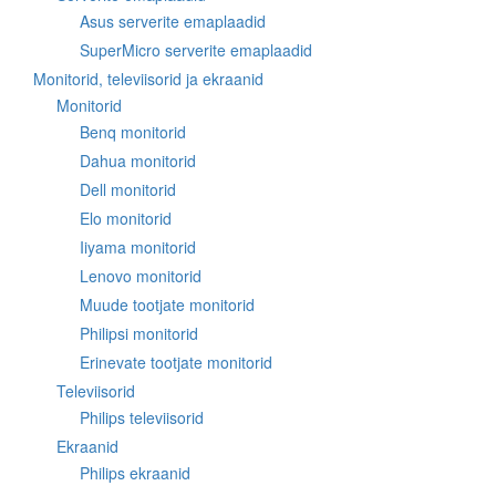
Asus serverite emaplaadid
SuperMicro serverite emaplaadid
Monitorid, televiisorid ja ekraanid
Monitorid
Benq monitorid
Dahua monitorid
Dell monitorid
Elo monitorid
Iiyama monitorid
Lenovo monitorid
Muude tootjate monitorid
Philipsi monitorid
Erinevate tootjate monitorid
Televiisorid
Philips televiisorid
Ekraanid
Philips ekraanid