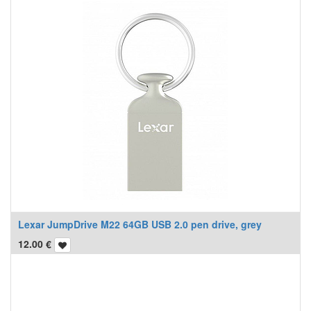
Lexar JumpDrive M22 64GB USB 2.0 pen drive, grey
12.00
€