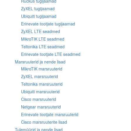
Ruckus tugijaamad
ZyXEL tugijaamad
Ubiquiti tugijaamad
Erinevate tootjate tugijaamad
ZyXEL LTE seadmed
MikroTIK LTE seadmed
Teltonika LTE seadmed
Erinevate tootjate LTE seadmed
Marsruuterid ja nende lisad
MikroTIK marsruuterid
ZyXEL marsruuterid
Teltonika marsruuterid
Ubiquiti marsruuterid
Cisco marsruuterid
Netgear marsruuterid
Erinevate tootjate marsruuterid
Cisco marsruuterite lisad
Tulemüürid ja nende lisad