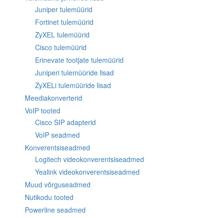
Juniper tulemüürid
Fortinet tulemüürid
ZyXEL tulemüürid
Cisco tulemüürid
Erinevate tootjate tulemüürid
Juniperi tulemüüride lisad
ZyXELi tulemüüride lisad
Meediakonverterid
VoIP tooted
Cisco SIP adapterid
VoIP seadmed
Konverentsiseadmed
Logitech videokonverentsiseadmed
Yealink videokonverentsiseadmed
Muud võrguseadmed
Nutikodu tooted
Powerline seadmed