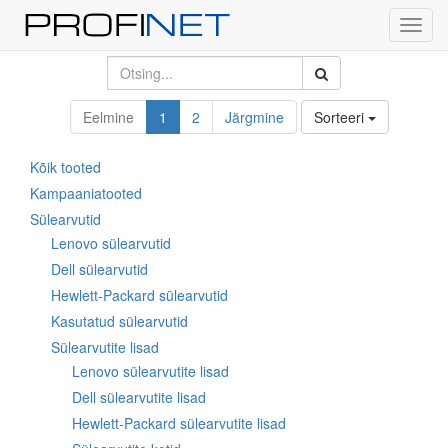
Toggl
navig
Eelmine
1
2
Järgmine
Sorteeri
Kõik tooted
Kampaaniatooted
Sülearvutid
Lenovo sülearvutid
Dell sülearvutid
Hewlett-Packard sülearvutid
Kasutatud sülearvutid
Sülearvutite lisad
Lenovo sülearvutite lisad
Dell sülearvutite lisad
Hewlett-Packard sülearvutite lisad