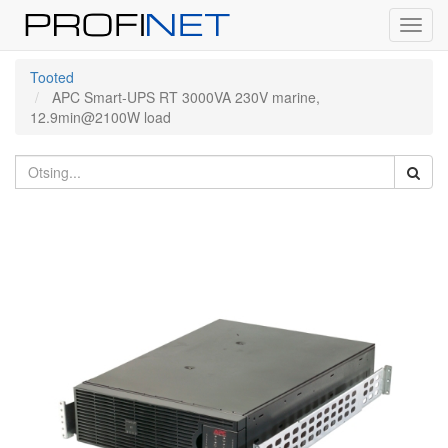
Toggl
navig
Tooted
APC Smart-UPS RT 3000VA 230V marine,
12.9min@2100W load