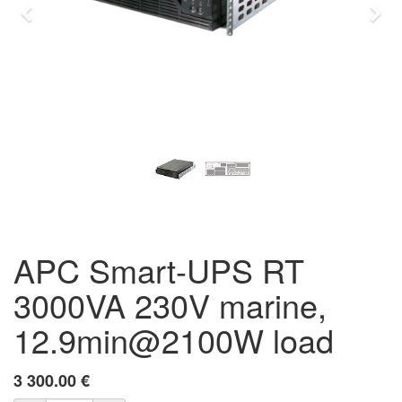
Previous
Eda
APC Smart-UPS RT
3000VA 230V marine,
12.9min@2100W load
3 300.00
€