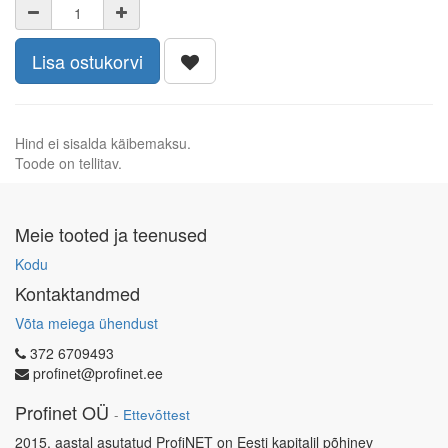
Lisa ostukorvi
Hind ei sisalda käibemaksu.
Toode on tellitav.
Meie tooted ja teenused
Kodu
Kontaktandmed
Võta meiega ühendust
372 6709493
profinet@profinet.ee
Profinet OÜ
-
Ettevõttest
2015. aastal asutatud ProfiNET on Eesti kapitalil põhinev