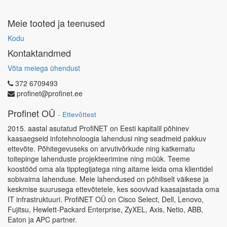
Meie tooted ja teenused
Kodu
Kontaktandmed
Võta meiega ühendust
372 6709493
profinet@profinet.ee
Profinet OÜ
-
Ettevõttest
2015. aastal asutatud ProfiNET on Eesti kapitalil põhinev
kaasaegseid infotehnoloogia lahendusi ning seadmeid pakkuv
ettevõte. Põhitegevuseks on arvutivõrkude ning katkematu
toitepinge lahenduste projekteerimine ning müük. Teeme
koostööd oma ala tipptegijatega ning aitame leida oma klientidel
sobivaima lahenduse. Meie lahendused on põhiliselt väikese ja
keskmise suurusega ettevõtetele, kes soovivad kaasajastada oma
IT infrastruktuuri. ProfiNET OÜ on Cisco Select, Dell, Lenovo,
Fujitsu, Hewlett-Packard Enterprise, ZyXEL, Axis, Netio, ABB,
Eaton ja APC partner.