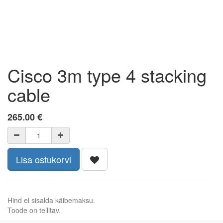
Cisco 3m type 4 stacking
cable
265.00
€
Lisa ostukorvi
Hind ei sisalda käibemaksu.
Toode on tellitav.