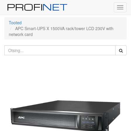
Toggl
navig
Tooted
APC Smart-UPS X 1500VA rack/tower LCD 230V with
network card