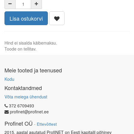
Lisa ostukorvi
Hind ei sisalda käibemaksu.
Toode on tellitav.
Meie tooted ja teenused
Kodu
Kontaktandmed
Võta meiega ühendust
372 6709493
profinet@profinet.ee
Profinet OÜ
-
Ettevõttest
2015. aastal asutatud ProfiNET on Eesti kapitalil põhinev