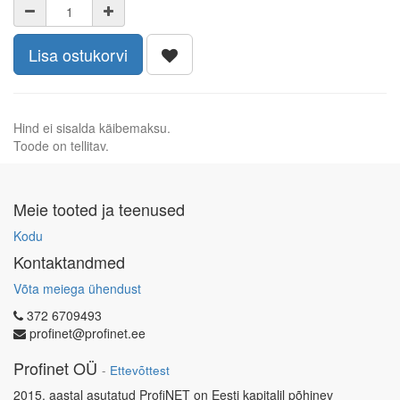
Lisa ostukorvi
Hind ei sisalda käibemaksu.
Toode on tellitav.
Meie tooted ja teenused
Kodu
Kontaktandmed
Võta meiega ühendust
372 6709493
profinet@profinet.ee
Profinet OÜ
-
Ettevõttest
2015. aastal asutatud ProfiNET on Eesti kapitalil põhinev