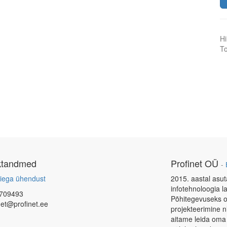
Hi
To
ktandmed
Profinet OÜ
-
iega ühendust
2015. aastal asut
infotehnoloogia l
709493
Põhitegevuseks o
net@profinet.ee
projekteerimine 
aitame leida oma