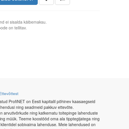
nd ei sisalda käibemaksu.
ode on tellitav.
Ettevõttest
atud ProfiNET on Eesti kapitalil põhinev kaasaegseid
ahendusi ning seadmeid pakkuv ettevõte.
n arvutivõrkude ning katkematu toitepinge lahenduste
ning müük. Teeme koostööd oma ala tipptegijatega ning
 klientidel sobivaima lahenduse. Meie lahendused on