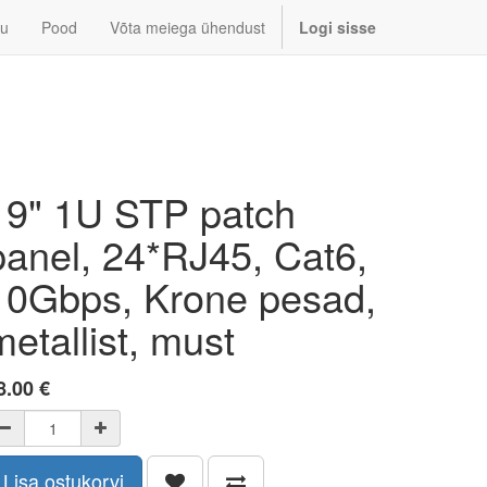
u
Pood
Võta meiega ühendust
Logi sisse
19" 1U STP patch
panel, 24*RJ45, Cat6,
10Gbps, Krone pesad,
metallist, must
8.00
€
Lisa ostukorvi