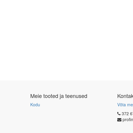
Meie tooted ja teenused
Konta
Kodu
Võta me
372 6
profi