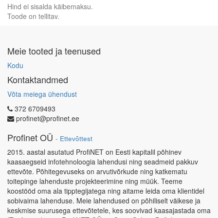
Hind ei sisalda käibemaksu.
Toode on tellitav.
Meie tooted ja teenused
Kodu
Kontaktandmed
Võta meiega ühendust
372 6709493
profinet@profinet.ee
Profinet OÜ
-
Ettevõttest
2015. aastal asutatud ProfiNET on Eesti kapitalil põhinev
kaasaegseid infotehnoloogia lahendusi ning seadmeid pakkuv
ettevõte. Põhitegevuseks on arvutivõrkude ning katkematu
toitepinge lahenduste projekteerimine ning müük. Teeme
koostööd oma ala tipptegijatega ning aitame leida oma klientidel
sobivaima lahenduse. Meie lahendused on põhiliselt väikese ja
keskmise suurusega ettevõtetele, kes soovivad kaasajastada oma