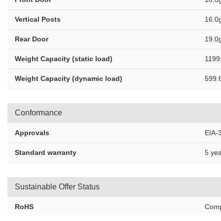
Vertical Posts
16.0
Rear Door
19.0
Weight Capacity (static load)
1199
Weight Capacity (dynamic load)
599.
Conformance
Approvals
EIA-
Standard warranty
5 yea
Sustainable Offer Status
RoHS
Comp