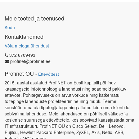
Meie tooted ja teenused
Kodu
Kontaktandmed
Võta meiega ühendust
372 6709493
profinet@profinet.ee
Profinet OÜ
-
Ettevõttest
2015. aastal asutatud ProfiNET on Eesti kapitalil põhinev
kaasaegseid infotehnoloogia lahendusi ning seadmeid pakkuv
ettevõte. Põhitegevuseks on arvutivõrkude ning katkematu
toitepinge lahenduste projekteerimine ning müük. Teeme
koostööd oma ala tipptegijatega ning aitame leida oma klientidel
sobivaima lahenduse. Meie lahendused on põhiliselt väikese ja
keskmise suurusega ettevõtetele, kes soovivad kaasajastada oma
IT infrastruktuuri. ProfiNET OÜ on Cisco Select, Dell, Lenovo,
Fujitsu, Hewlett-Packard Enterprise, ZyXEL, Axis, Netio, ABB,
Eaton ja APC partner.