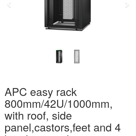
Previous
Eda
APC easy rack
800mm/42U/1000mm,
with roof, side
panel,castors,feet and 4