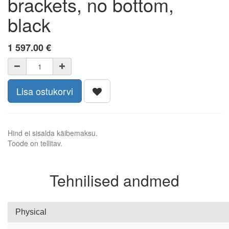
brackets, no bottom,
black
1 597.00
€
Lisa ostukorvi
Hind ei sisalda käibemaksu.
Toode on tellitav.
Tehnilised andmed
Physical