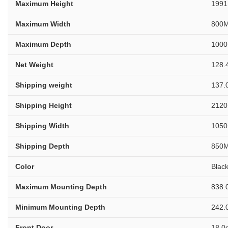
Maximum Height
1991
Maximum Width
800M
Maximum Depth
1000
Net Weight
128.
Shipping weight
137.
Shipping Height
2120
Shipping Width
1050
Shipping Depth
850M
Color
Blac
Maximum Mounting Depth
838.
Minimum Mounting Depth
242.
Front Door
18.0