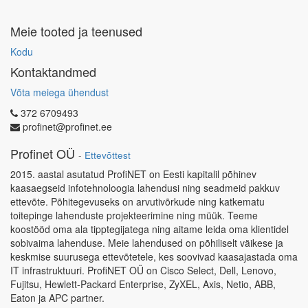
Meie tooted ja teenused
Kodu
Kontaktandmed
Võta meiega ühendust
372 6709493
profinet@profinet.ee
Profinet OÜ
-
Ettevõttest
2015. aastal asutatud ProfiNET on Eesti kapitalil põhinev
kaasaegseid infotehnoloogia lahendusi ning seadmeid pakkuv
ettevõte. Põhitegevuseks on arvutivõrkude ning katkematu
toitepinge lahenduste projekteerimine ning müük. Teeme
koostööd oma ala tipptegijatega ning aitame leida oma klientidel
sobivaima lahenduse. Meie lahendused on põhiliselt väikese ja
keskmise suurusega ettevõtetele, kes soovivad kaasajastada oma
IT infrastruktuuri. ProfiNET OÜ on Cisco Select, Dell, Lenovo,
Fujitsu, Hewlett-Packard Enterprise, ZyXEL, Axis, Netio, ABB,
Eaton ja APC partner.