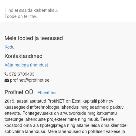
Hind ei sisalda käibemaksu.
Toode on tellitav.
Meie tooted ja teenused
Kodu
Kontaktandmed
Võta meiega ühendust
372 6709493
profinet@profinet.ee
Profinet OÜ
-
Ettevõttest
2015. aastal asutatud ProfiNET on Eesti kapitalil põhinev
kaasaegseid infotehnoloogia lahendusi ning seadmeid pakkuv
ettevõte. Põhitegevuseks on arvutivõrkude ning katkematu
toitepinge lahenduste projekteerimine ning müük. Teeme
koostööd oma ala tipptegijatega ning aitame leida oma klientidel
sobivaima lahenduse. Meie lahendused on põhiliselt väikese ja