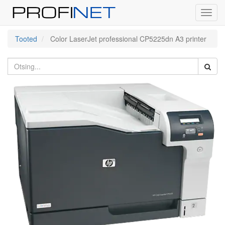
Toggl
navig
Tooted
Color LaserJet professional CP5225dn A3 printer