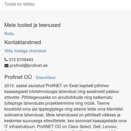
Toode on tellitav.
Meie tooted ja teenused
Kodu
Kontaktandmed
Võta meiega ühendust
372 6709493
profinet@profinet.ee
Profinet OÜ
-
Ettevõttest
2015. aastal asutatud ProfiNET on Eesti kapitalil põhinev
kaasaegseid infotehnoloogia lahendusi ning seadmeid pakkuv
ettevõte. Põhitegevuseks on arvutivõrkude ning katkematu
toitepinge lahenduste projekteerimine ning müük. Teeme
koostööd oma ala tipptegijatega ning aitame leida oma klientidel
sobivaima lahenduse. Meie lahendused on põhiliselt väikese ja
keskmise suurusega ettevõtetele, kes soovivad kaasajastada oma
IT infrastruktuuri. ProfiNET OÜ on Cisco Select, Dell, Lenovo,