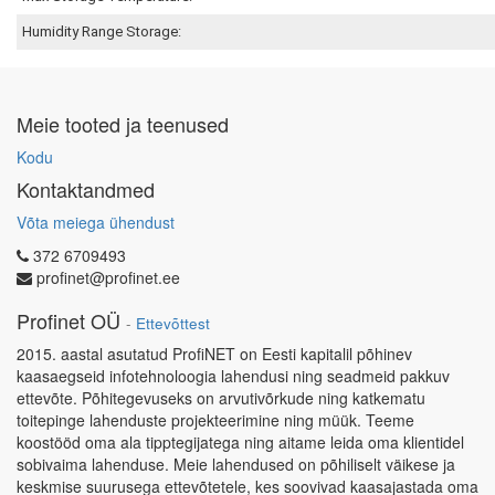
Humidity Range Storage:
Meie tooted ja teenused
Kodu
Kontaktandmed
Võta meiega ühendust
372 6709493
profinet@profinet.ee
Profinet OÜ
-
Ettevõttest
2015. aastal asutatud ProfiNET on Eesti kapitalil põhinev
kaasaegseid infotehnoloogia lahendusi ning seadmeid pakkuv
ettevõte. Põhitegevuseks on arvutivõrkude ning katkematu
toitepinge lahenduste projekteerimine ning müük. Teeme
koostööd oma ala tipptegijatega ning aitame leida oma klientidel
sobivaima lahenduse. Meie lahendused on põhiliselt väikese ja
keskmise suurusega ettevõtetele, kes soovivad kaasajastada oma