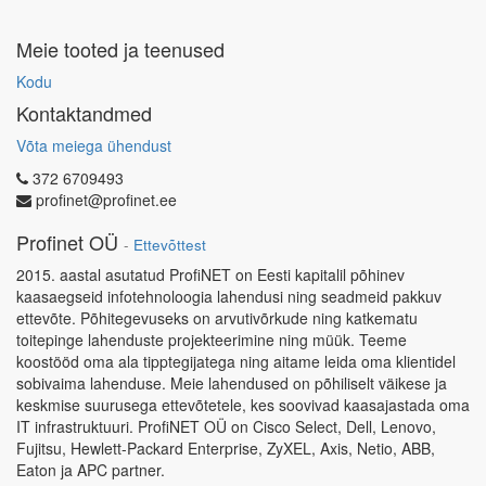
Meie tooted ja teenused
Kodu
Kontaktandmed
Võta meiega ühendust
372 6709493
profinet@profinet.ee
Profinet OÜ
-
Ettevõttest
2015. aastal asutatud ProfiNET on Eesti kapitalil põhinev
kaasaegseid infotehnoloogia lahendusi ning seadmeid pakkuv
ettevõte. Põhitegevuseks on arvutivõrkude ning katkematu
toitepinge lahenduste projekteerimine ning müük. Teeme
koostööd oma ala tipptegijatega ning aitame leida oma klientidel
sobivaima lahenduse. Meie lahendused on põhiliselt väikese ja
keskmise suurusega ettevõtetele, kes soovivad kaasajastada oma
IT infrastruktuuri. ProfiNET OÜ on Cisco Select, Dell, Lenovo,
Fujitsu, Hewlett-Packard Enterprise, ZyXEL, Axis, Netio, ABB,
Eaton ja APC partner.