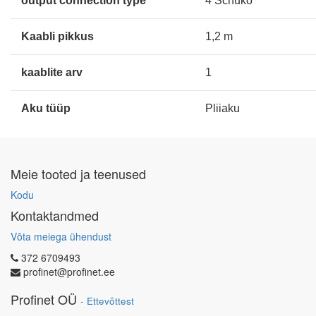
output connection type
4 Schuko
Kaabli pikkus
1,2 m
kaablite arv
1
Aku tüüp
Pliiaku
Meie tooted ja teenused
Kodu
Kontaktandmed
Võta meiega ühendust
372 6709493
profinet@profinet.ee
Profinet OÜ
-
Ettevõttest