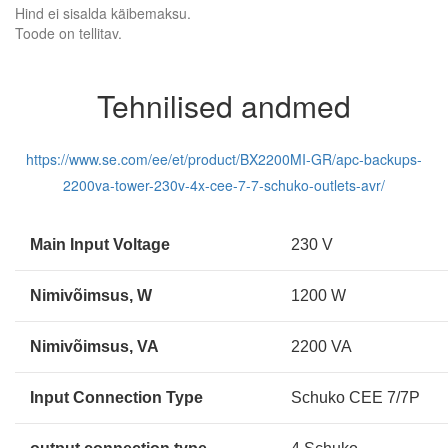
Hind ei sisalda käibemaksu.
Toode on tellitav.
Tehnilised andmed
https://www.se.com/ee/et/product/BX2200MI-GR/apc-backups-
2200va-tower-230v-4x-cee-7-7-schuko-outlets-avr/
Main Input Voltage
230 V
Nimivõimsus, W
1200 W
Nimivõimsus, VA
2200 VA
Input Connection Type
Schuko CEE 7/7P