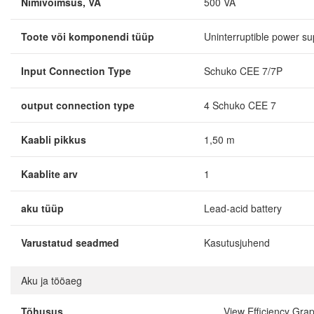
Nimivõimsus, VA
500 VA
Toote või komponendi tüüp
Uninterruptible power s
Input Connection Type
Schuko CEE 7/7P
output connection type
4 Schuko CEE 7
Kaabli pikkus
1,50 m
Kaablite arv
1
aku tüüp
Lead-acid battery
Varustatud seadmed
Kasutusjuhend
Aku ja tööaeg
Tõhusus
View Efficiency Gra