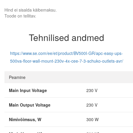
Hind ei sisalda käibemaksu.
Toode on tellitav.
Tehnilised andmed
https://www.se.com/ee/et/product/BV500I-GR/apc-easy-ups-
500va-floor-wall-mount-230v-4x-cee-7-3-schuko-outlets-avr/
Peamine
Main Input Voltage
230 V
Main Output Voltage
230 V
Nimivõimsus, W
300 W