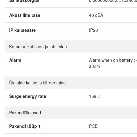
Säilituskõrgus
0,0000000000…15240,
Akustiline tase
40 dBA
IP kaitseaste
IP20
Kommunikatsioon ja juhtimine
Alarm
Alarm when on battery : d
alarm
Ülelaine kaitse ja filtreerimine
Surge energy rate
156 J
Pakendiüksused
Pakendi tüüp 1
PCE