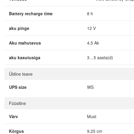
Battery recharge time
8 h
aku pinge
12 V
Aku mahutavus
4,5 Ak
aku kasutusiga
3…5 aasta(d)
Üldine teave
UPS size
WS
Füüsiline
Värv
Must
Kõrgus
9,25 cm