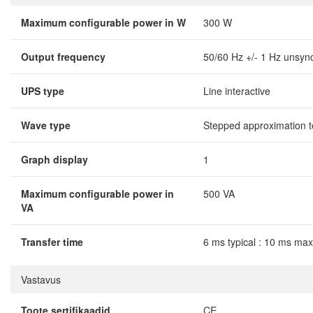
Maximum configurable power in W
300 W
Output frequency
50/60 Hz +/- 1 Hz unsyn
UPS type
Line interactive
Wave type
Stepped approximation t
Graph display
1
Maximum configurable power in
500 VA
VA
Transfer time
6 ms typical : 10 ms m
Vastavus
Toote sertifikaadid
CE