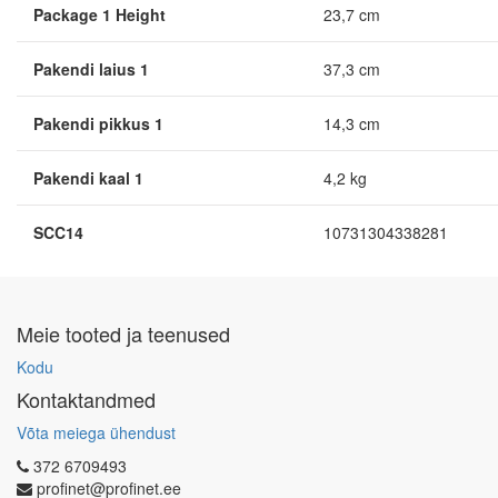
Package 1 Height
23,7 cm
Pakendi laius 1
37,3 cm
Pakendi pikkus 1
14,3 cm
Pakendi kaal 1
4,2 kg
SCC14
10731304338281
Meie tooted ja teenused
Kodu
Kontaktandmed
Võta meiega ühendust
372 6709493
profinet@profinet.ee