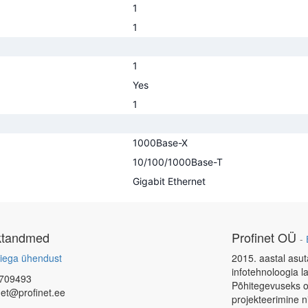
1
1
1
Yes
1
1000Base-X
10/100/1000Base-T
Gigabit Ethernet
ktandmed
Profinet OÜ
-
iega ühendust
2015. aastal asut
infotehnoloogia l
709493
Põhitegevuseks o
net@profinet.ee
projekteerimine 