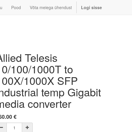
u
Pood
Võta meiega ühendust
Logi sisse
Allied Telesis
10/100/1000T to
100X/1000X SFP
industrial temp Gigabit
media converter
60.00
€