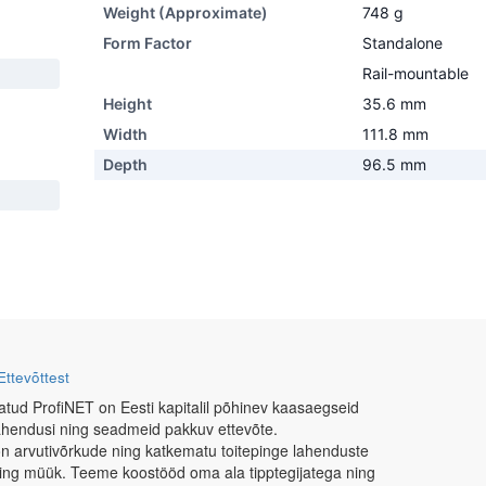
Weight (Approximate)
748 g
Form Factor
Standalone
Rail-mountable
Height
35.6 mm
Width
111.8 mm
Depth
96.5 mm
Ettevõttest
atud ProfiNET on Eesti kapitalil põhinev kaasaegseid
ahendusi ning seadmeid pakkuv ettevõte.
n arvutivõrkude ning katkematu toitepinge lahenduste
ning müük. Teeme koostööd oma ala tipptegijatega ning