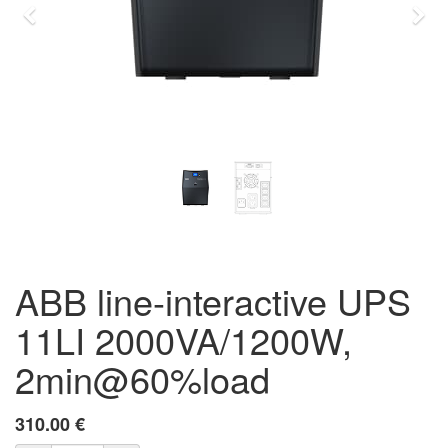
Previous
Eda
ABB line-interactive UPS
11LI 2000VA/1200W,
2min@60%load
310.00
€