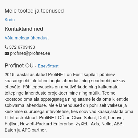
Meie tooted ja teenused
Kodu
Kontaktandmed
Võta meiega ühendust
372 6709493
profinet@profinet.ee
Profinet OÜ
-
Ettevõttest
2015. aastal asutatud ProfiNET on Eesti kapitalil põhinev
kaasaegseid infotehnoloogia lahendusi ning seadmeid pakkuv
ettevõte. Põhitegevuseks on arvutivõrkude ning katkematu
toitepinge lahenduste projekteerimine ning müük. Teeme
koostööd oma ala tipptegijatega ning aitame leida oma klientidel
sobivaima lahenduse. Meie lahendused on põhiliselt väikese ja
keskmise suurusega ettevõtetele, kes soovivad kaasajastada oma
IT infrastruktuuri. ProfiNET OÜ on Cisco Select, Dell, Lenovo,
Fujitsu, Hewlett-Packard Enterprise, ZyXEL, Axis, Netio, ABB,
Eaton ja APC partner.