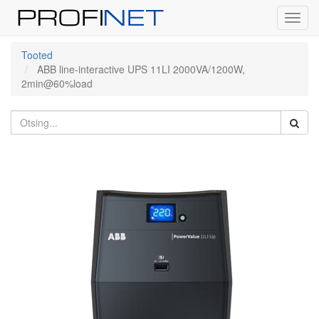
Toggl
navig
Tooted
ABB line-interactive UPS 11LI 2000VA/1200W,
2min@60%load