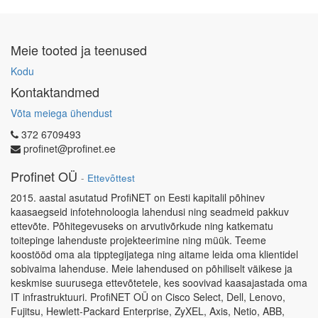
Meie tooted ja teenused
Kodu
Kontaktandmed
Võta meiega ühendust
372 6709493
profinet@profinet.ee
Profinet OÜ
-
Ettevõttest
2015. aastal asutatud ProfiNET on Eesti kapitalil põhinev
kaasaegseid infotehnoloogia lahendusi ning seadmeid pakkuv
ettevõte. Põhitegevuseks on arvutivõrkude ning katkematu
toitepinge lahenduste projekteerimine ning müük. Teeme
koostööd oma ala tipptegijatega ning aitame leida oma klientidel
sobivaima lahenduse. Meie lahendused on põhiliselt väikese ja
keskmise suurusega ettevõtetele, kes soovivad kaasajastada oma
IT infrastruktuuri. ProfiNET OÜ on Cisco Select, Dell, Lenovo,
Fujitsu, Hewlett-Packard Enterprise, ZyXEL, Axis, Netio, ABB,