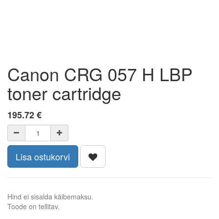
Canon CRG 057 H LBP
toner cartridge
195.72
€
Lisa ostukorvi
Hind ei sisalda käibemaksu.
Toode on tellitav.