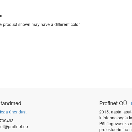
rm
e product shown may have a different color
ktandmed
Profinet OÜ
-
iega ühendust
2015. aastal asut
infotehnoloogia l
709493
Põhitegevuseks o
net@profinet.ee
projekteerimine 