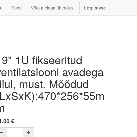
u
Pood
Võta meiega ühendust
Logi sisse
19" 1U fikseeritud
ventilatsiooni avadega
riiul, must. Mõõdud
(LxSxK):470*256*55m
m
1.00
€