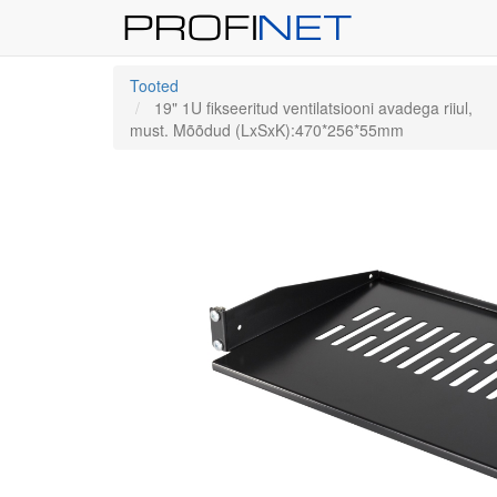
Tooted
19" 1U fikseeritud ventilatsiooni avadega riiul,
must. Mõõdud (LxSxK):470*256*55mm