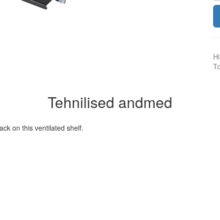
Hi
To
Tehnilised andmed
k on this ventilated shelf.