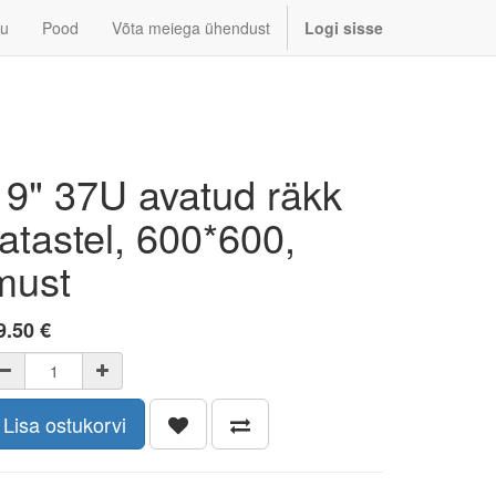
u
Pood
Võta meiega ühendust
Logi sisse
19" 37U avatud räkk
ratastel, 600*600,
must
9.50
€
Lisa ostukorvi