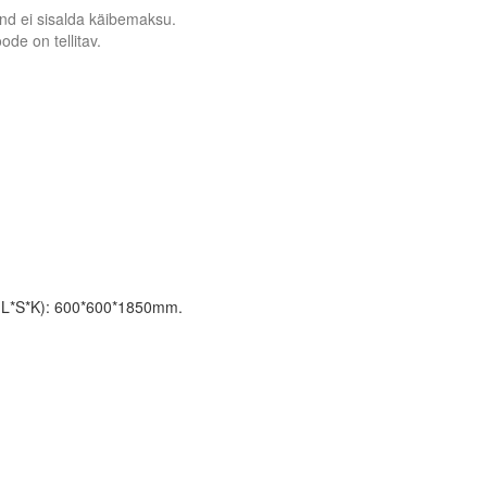
nd ei sisalda käibemaksu.
ode on tellitav.
 (L*S*K): 600*600*1850mm.