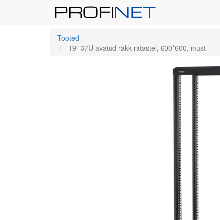
Tooted
19" 37U avatud räkk ratastel, 600*600, must