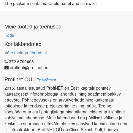
The package contains: Cable panel and screw kit
Meie tooted ja teenused
Kodu
Kontaktandmed
Võta meiega ühendust
372 6709493
profinet@profinet.ee
Profinet OÜ
-
Ettevõttest
2015. aastal asutatud ProfiNET on Eesti kapitalil põhinev
kaasaegseid infotehnoloogia lahendusi ning seadmeid pakkuv
ettevõte. Põhitegevuseks on arvutivõrkude ning katkematu
toitepinge lahenduste projekteerimine ning müük. Teeme
koostööd oma ala tipptegijatega ning aitame leida oma klientidel
sobivaima lahenduse. Meie lahendused on põhiliselt väikese ja
keskmise suurusega ettevõtetele, kes soovivad kaasajastada oma
IT infrastruktuuri. ProfiNET OÜ on Cisco Select, Dell, Lenovo,