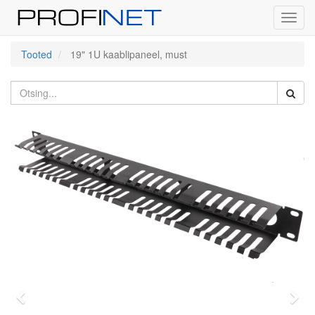
Toggl
navig
Tooted
19" 1U kaablipaneel, must
Previous
Eda