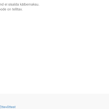
nd ei sisalda käibemaksu.
ode on tellitav.
Ettevõttest