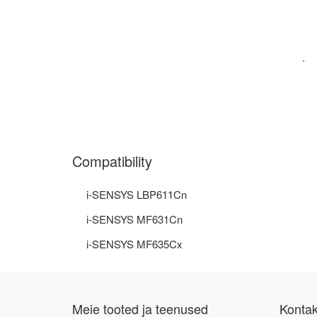
Compatibility
i-SENSYS LBP611Cn
i-SENSYS MF631Cn
i-SENSYS MF635Cx
Meie tooted ja teenused
Konta