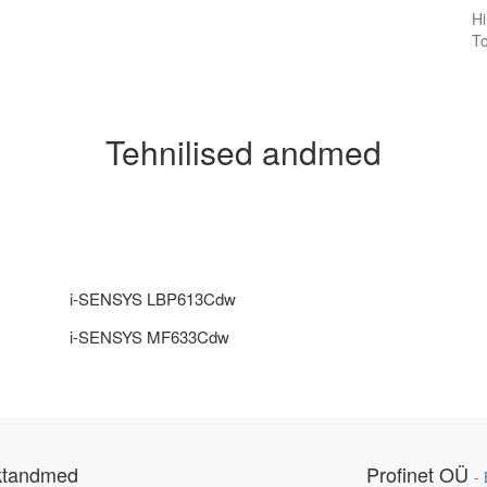
Hi
To
Tehnilised andmed
i-SENSYS LBP613Cdw
i-SENSYS MF633Cdw
ktandmed
Profinet OÜ
-