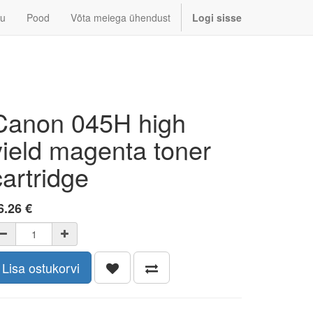
u
Pood
Võta meiega ühendust
Logi sisse
Canon 045H high
yield magenta toner
cartridge
6.26
€
Lisa ostukorvi