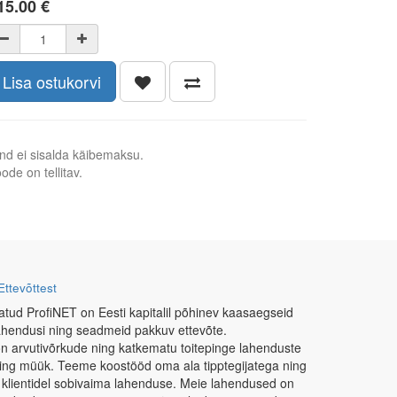
15.00
€
Lisa ostukorvi
nd ei sisalda käibemaksu.
ode on tellitav.
Ettevõttest
atud ProfiNET on Eesti kapitalil põhinev kaasaegseid
ahendusi ning seadmeid pakkuv ettevõte.
n arvutivõrkude ning katkematu toitepinge lahenduste
ning müük. Teeme koostööd oma ala tipptegijatega ning
 klientidel sobivaima lahenduse. Meie lahendused on