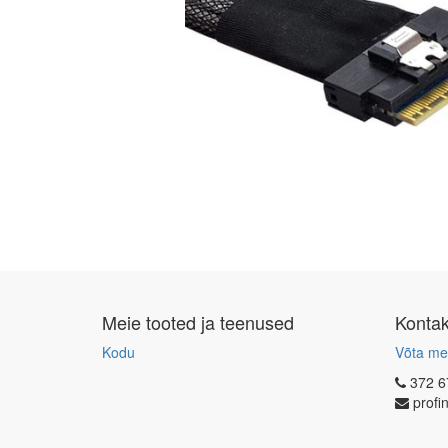
Meie tooted ja teenused
Konta
Kodu
Võta me
372 6
profi