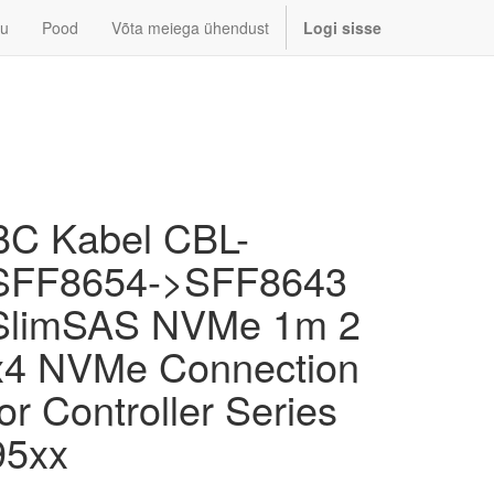
u
Pood
Võta meiega ühendust
Logi sisse
BC Kabel CBL-
SFF8654->SFF8643
SlimSAS NVMe 1m 2
x4 NVMe Connection
for Controller Series
95xx