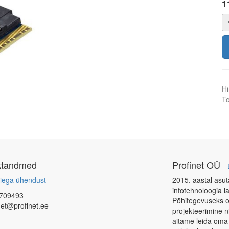
1
Hi
To
ktandmed
Profinet OÜ
-
iega ühendust
2015. aastal asut
infotehnoloogia l
709493
Põhitegevuseks o
net@profinet.ee
projekteerimine 
aitame leida oma