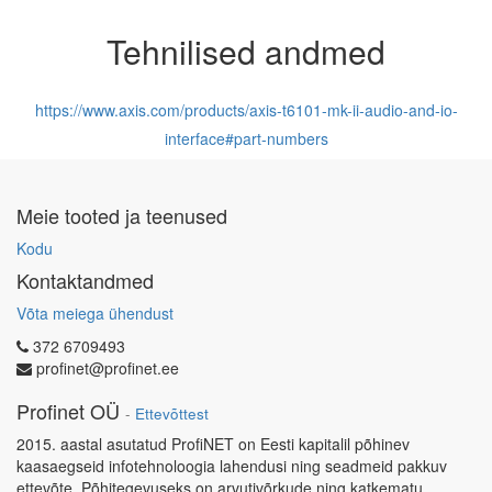
Tehnilised andmed
https://www.axis.com/products/axis-t6101-mk-ii-audio-and-io-
interface#part-numbers
Meie tooted ja teenused
Kodu
Kontaktandmed
Võta meiega ühendust
372 6709493
profinet@profinet.ee
Profinet OÜ
-
Ettevõttest
2015. aastal asutatud ProfiNET on Eesti kapitalil põhinev
kaasaegseid infotehnoloogia lahendusi ning seadmeid pakkuv
ettevõte. Põhitegevuseks on arvutivõrkude ning katkematu