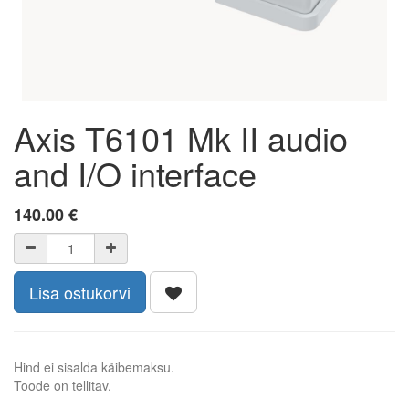
Axis T6101 Mk II audio
and I/O interface
140.00
€
Lisa ostukorvi
Hind ei sisalda käibemaksu.
Toode on tellitav.