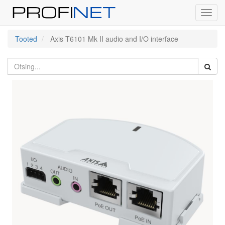
Toggl
navig
Tooted
Axis T6101 Mk II audio and I/O interface